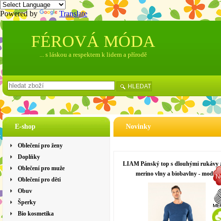
Powered by
Translate
FÉROVÁ MÓDA
... s láskou a respektem k lidem a přírodě
HLEDAT
E-shop
Novinky
Oblečení pro ženy
Doplňky
LIAM Pánský top s dlouhými rukávy z
Oblečení pro muže
merino vlny a biobavlny - modrá
Oblečení pro děti
Obuv
Šperky
Bio kosmetika