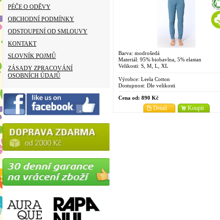
PÉČE O ODĚVY
OBCHODNÍ PODMÍNKY
ODSTOUPENÍ OD SMLOUVY
KONTAKT
Barva: modrošedá
SLOVNÍK POJMŮ
Materiál: 95% biobavlna, 5% elastan
Velikosti: S, M, L, XL
ZÁSADY ZPRACOVÁNÍ
OSOBNÍCH ÚDAJŮ
Výrobce:
Leela Cotton
Dostupnost:
Dle velikosti
Cena od:
890 Kč
Detail
Koupit