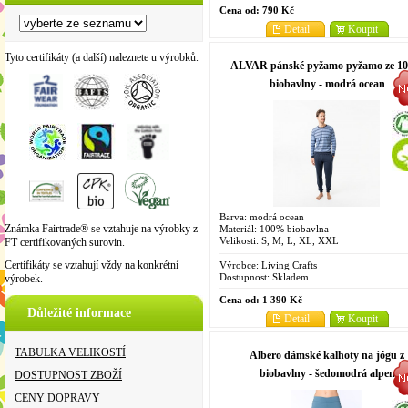
Cena od:
790 Kč
Detail
Koupit
Tyto certifikáty (a další) naleznete u výrobků.
ALVAR pánské pyžamo pyžamo ze 1
biobavlny - modrá ocean
Barva: modrá ocean
Známka Fairtrade® se vztahuje na výrobky z
Materiál: 100% biobavlna
Velikosti: S, M, L, XL, XXL
FT certifikovaných surovin.
Certifikáty se vztahují vždy na konkrétní
Výrobce:
Living Crafts
Dostupnost:
Skladem
výrobek.
Cena od:
1 390 Kč
Důležité informace
Detail
Koupit
TABULKA VELIKOSTÍ
Albero dámské kalhoty na jógu z
biobavlny - šedomodrá alpen
DOSTUPNOST ZBOŽÍ
CENY DOPRAVY