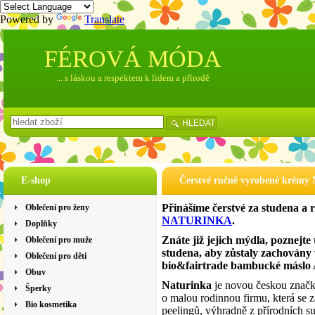
Powered by
Translate
FÉROVÁ MÓDA
... s láskou a respektem k lidem a přírodě
HLEDAT
E-shop
Čerstvé ručně vyrobené kré
Přinášíme čerstvé za studena a
Oblečení pro ženy
NATURINKA
.
Doplňky
Znáte již jejich mýdla, poznejte
Oblečení pro muže
studena, aby zůstaly zachovány 
Oblečení pro děti
bio&fairtrade bambucké másl
Obuv
Naturinka
je novou českou značk
Šperky
o malou rodinnou firmu, která se 
Bio kosmetika
peelingů, výhradně z přírodních su