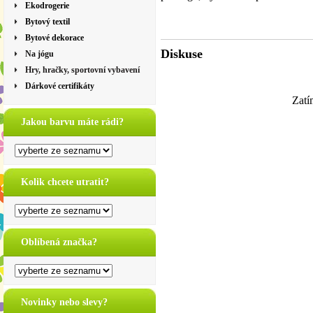
Ekodrogerie
Bytový textil
Bytové dekorace
Diskuse
Na jógu
Hry, hračky, sportovní vybavení
Dárkové certifikáty
Zatí
Jakou barvu máte rádi?
Kolik chcete utratit?
Oblíbená značka?
Novinky nebo slevy?