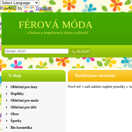
Powered by
Translate
FÉROVÁ MÓDA
... s láskou a respektem k lidem a přírodě
HLEDAT
E-shop
Rozšiřujeme sortiment
Nově teď v naší nabídce najdete ponožky z 
Oblečení pro ženy
Doplňky
Oblečení pro muže
Oblečení pro děti
Obuv
Šperky
Bio kosmetika