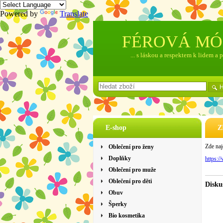
Powered by
Translate
FÉROVÁ M
... s láskou a respektem k lidem a 
E-shop
Z
Zde naj
Oblečení pro ženy
Doplňky
https:/
Oblečení pro muže
Oblečení pro děti
Disku
Obuv
Šperky
Bio kosmetika