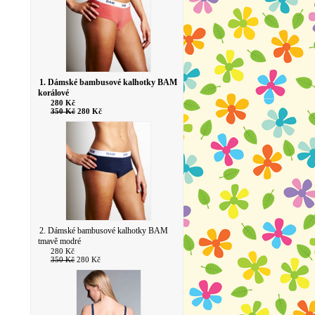
1. Dámské bambusové kalhotky BAM
korálové
280 Kč
350 Kč
280 Kč
2. Dámské bambusové kalhotky BAM
tmavě modré
280 Kč
350 Kč
280 Kč