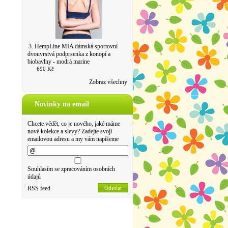
3. HempLine MIA dámská sportovní
dvouvrstvá podprsenka z konopí a
biobavlny - modrá marine
690 Kč
Zobraz všechny
Novinky na email
Chcete vědět, co je nového, jaké máme
nové kolekce a slevy? Zadejte svoji
emailovou adresu a my vám napíšeme
Souhlasím se zpracováním osobních
údajů
RSS feed
Odeslat