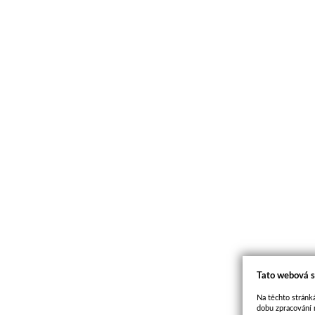
Tato webová s
Na těchto stránká
dobu zpracování 