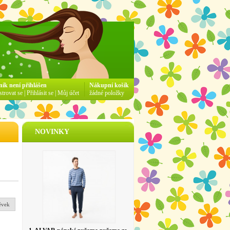
ník není přihlášen
Nákupní košík
strovat se
|
Přihlásit se
|
Můj účet
žádné položky
NOVINKY
ěvek