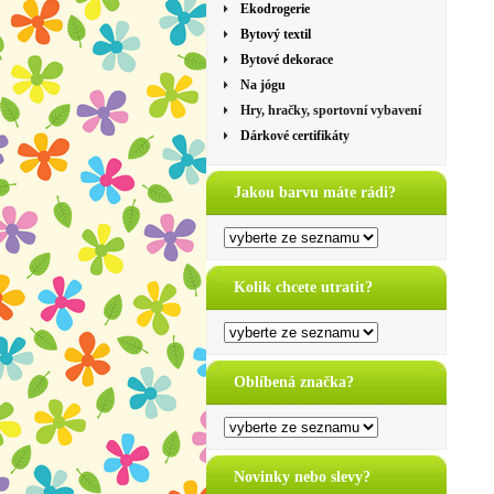
Ekodrogerie
Bytový textil
Bytové dekorace
Na jógu
Hry, hračky, sportovní vybavení
Dárkové certifikáty
Jakou barvu máte rádi?
Kolik chcete utratit?
Oblíbená značka?
Novinky nebo slevy?