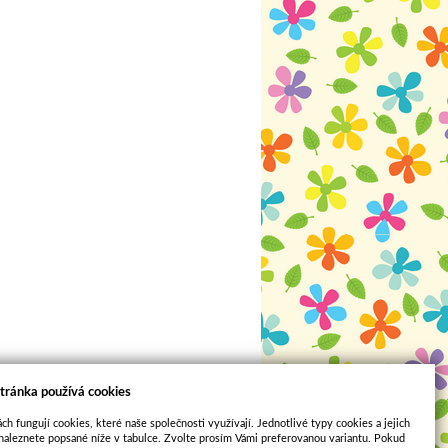
tránka používá cookies
ch fungují cookies, které naše společnosti využívají. Jednotlivé typy cookies a jejich
naleznete popsané níže v tabulce. Zvolte prosím Vámi preferovanou variantu. Pokud