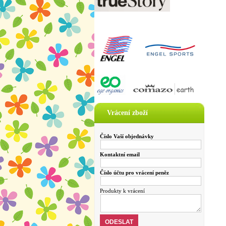
Vrácení zboží
Číslo Vaší objednávky
Kontaktní email
Číslo účtu pro vrácení peněz
Produkty k vrácení