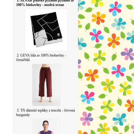
1. ALVAR pánské pyžamo pyžamo ze
100% biobavlny - modrá ocean
2. GEVA šála ze 100% biobavlny -
černá/bílá
3. TN dámské tepláky z tencelu - červená
burgundy