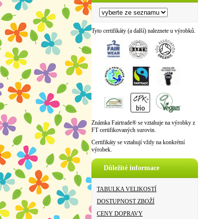
Tyto certifikáty (a další) naleznete u výrobků.
Známka Fairtrade® se vztahuje na výrobky z
FT certifikovaných surovin.
Certifikáty se vztahují vždy na konkrétní
výrobek.
Důležité informace
TABULKA VELIKOSTÍ
DOSTUPNOST ZBOŽÍ
CENY DOPRAVY