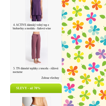
4. ACTIVE dámský volný top z
biobavlny a modalu - fialová wine
5. TN dámské tepláky z tencelu - růžová
nocturne
Zobraz všechny
SLEVY - až 70%