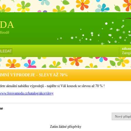
ÓDA
přírodě
zákaz
HLEDAT
Zaregi
IMNÍ VÝPRODEJE - SLEVY AŽ 70%
dete aktuální nabídku výprodejů - najděte si Váš kousek se slevou až 70 % !
/www.ferovamoda.cz/katalog/akce/slevy
se
Nový přísp
Zatím žádné příspěvky