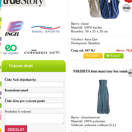
Barvy: různé
Materiál: 100% bavlna
Rozměry: 50 x 35 x 20 cm
Výrobce:
Aura Que
Dostupnost:
Skladem
Cena od:
447 Kč
Sleva:
70,
Detail
Koupit
Vrácení zboží
NIKIHITA letní maxi šaty bez ramínek
Číslo Vaší objednávky
Kontaktní email
Číslo účtu pro vrácení peněz
Produkty k vrácení
Barvy: různobarevné
Materiál: 100% polyester
Velikosti: jednotná velikost (S-L)