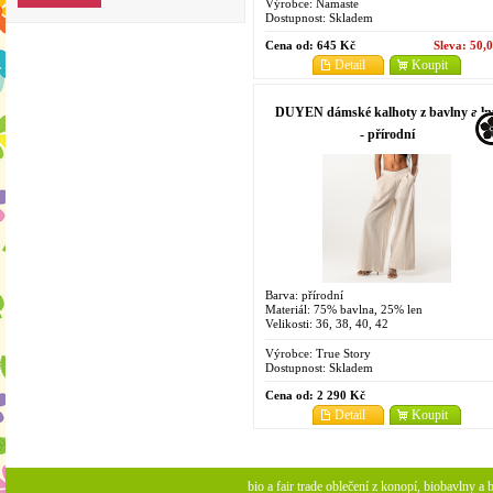
Výrobce:
Namaste
Dostupnost:
Skladem
Cena od:
645 Kč
Sleva:
50,
Detail
Koupit
DUYEN dámské kalhoty z bavlny a ln
- přírodní
Barva: přírodní
Materiál: 75% bavlna, 25% len
Velikosti: 36, 38, 40, 42
Výrobce:
True Story
Dostupnost:
Skladem
Cena od:
2 290 Kč
Detail
Koupit
bio a fair trade oblečení z konopí, biobavlny 