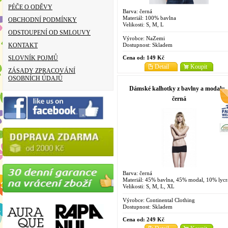
PÉČE O ODĚVY
Barva: černá
Materiál: 100% bavlna
OBCHODNÍ PODMÍNKY
Velikosti: S, M, L
ODSTOUPENÍ OD SMLOUVY
Výrobce:
NaZemi
Dostupnost:
Skladem
KONTAKT
Cena od:
149 Kč
SLOVNÍK POJMŮ
Detail
Koupit
ZÁSADY ZPRACOVÁNÍ
OSOBNÍCH ÚDAJŮ
Dámské kalhotky z bavlny a modalu 
černá
Barva: černá
Materiál: 45% bavlna, 45% modal, 10% lycr
Velikosti: S, M, L, XL
Výrobce:
Continental Clothing
Dostupnost:
Skladem
Cena od:
249 Kč