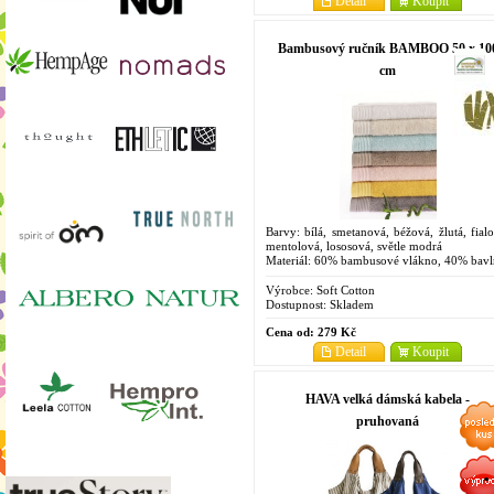
Detail
Koupit
Bambusový ručník BAMBOO 50 x 10
cm
Barvy: bílá, smetanová, béžová, žlutá, fialo
mentolová, lososová, světle modrá
Materiál: 60% bambusové vlákno, 40% bavl
Rozměry: 50 x 100 cm
Výrobce:
Soft Cotton
Dostupnost:
Skladem
Cena od:
279 Kč
Detail
Koupit
HAVA velká dámská kabela -
pruhovaná