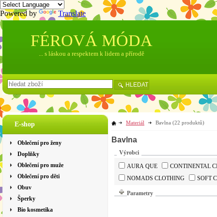
Powered by
Translate
FÉROVÁ MÓDA
... s láskou a respektem k lidem a přírodě
HLEDAT
Materiál
Bavlna
(22 produktů)
E-shop
Bavlna
Oblečení pro ženy
Výrobci
Doplňky
Oblečení pro muže
AURA QUE
CONTINENTAL C
Oblečení pro děti
NOMADS CLOTHING
SOFT 
Obuv
Parametry
Šperky
Bio kosmetika