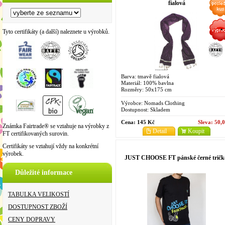
fialová
Tyto certifikáty (a další) naleznete u výrobků.
Barva: tmavě fialová
Materiál: 100% bavlna
Rozměry: 50x175 cm
Výrobce:
Nomads Clothing
Dostupnost:
Skladem
Cena:
145 Kč
Sleva:
50,
Známka Fairtrade® se vztahuje na výrobky z
Detail
Koupit
FT certifikovaných surovin.
Certifikáty se vztahují vždy na konkrétní
výrobek.
JUST CHOOSE FT pánské černé tričk
Důležité informace
TABULKA VELIKOSTÍ
DOSTUPNOST ZBOŽÍ
CENY DOPRAVY