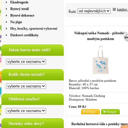
Ekodrogerie
Bytový textil
katalog
Řadit:
Bytové dekorace
Na jógu
Hry, hračky, sportovní vybavení
Nákupní taška Nomads - přírodní s
Dárkové certifikáty
modrým potiskem
Jakou barvu máte rádi?
Kolik chcete utratit?
Barva: přírodní s modrým potiskem
Rozměry: 40 x 37 cm
Materiál: 100% bavlna
Výrobce:
Nomads Clothing
Oblíbená značka?
Dostupnost:
Skladem
Cena:
89 Kč
Detail
Koupit
Novinky nebo slevy?
Bavlněná lurexová šála s penízky tmav