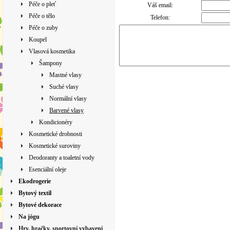
Péče o pleť
Váš email:
Péče o tělo
Telefon:
Péče o zuby
Koupel
Vlasová kosmetika
Šampony
Mastné vlasy
Suché vlasy
Normální vlasy
Barvené vlasy
Kondicionéry
Kosmetické drobnosti
Kosmetické suroviny
Deodoranty a toaletní vody
Esenciální oleje
Ekodrogerie
Bytový textil
Bytové dekorace
Na jógu
Hry, hračky, sportovní vybavení