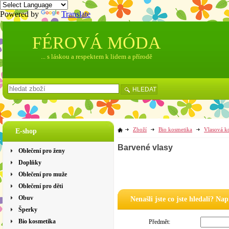
Powered by
Translate
FÉROVÁ MÓDA
... s láskou a respektem k lidem a přírodě
HLEDAT
Zboží
Bio kosmetika
Vlasová k
E-shop
Barvené vlasy
Oblečení pro ženy
Doplňky
Oblečení pro muže
Oblečení pro děti
Obuv
Nenašli jste co jste hledali? Na
Šperky
Bio kosmetika
Předmět: