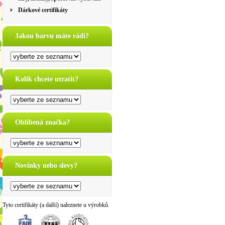
Dárkové certifikáty
Jakou barvu máte rádi?
Kolik chcete utratit?
Oblíbená značka?
Novinky nebo slevy?
Tyto certifikáty (a další) naleznete u výrobků.