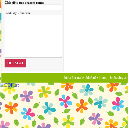
Číslo účtu pro vrácení peněz
Produkty k vrácení
bio a fair trade oblečení z konopí, biobavlny 