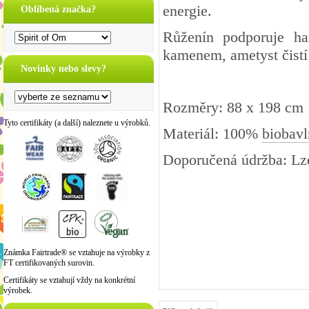
energie.
Oblíbená značka?
Růženín podporuje ha
kamenem, ametyst čistí 
Novinky nebo slevy?
Rozměry: 88 x 198 cm
Tyto certifikáty (a další) naleznete u výrobků.
Materiál: 100%
biobavl
Doporučená údržba: Lze
Známka Fairtrade® se vztahuje na výrobky z
FT certifikovaných surovin.
Certifikáty se vztahují vždy na konkrétní
výrobek.