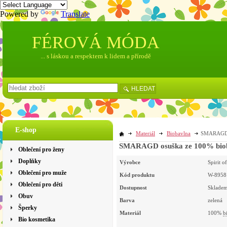
Powered by
Translate
FÉROVÁ MÓDA
... s láskou a respektem k lidem a přírodě
HLEDAT
E-shop
Materiál
Biobavlna
SMARAGD os
Oblečení pro ženy
Doplňky
Výrobce
Spirit 
Oblečení pro muže
Kód produktu
W-8958
Oblečení pro děti
Dostupnost
Sklade
Obuv
Barva
zelená
Šperky
Materiál
100%
b
Bio kosmetika