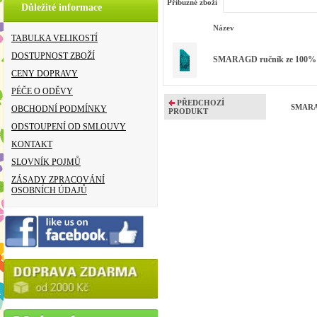
Příbuzné zboží
Důležité informace
Název
TABULKA VELIKOSTÍ
DOSTUPNOST ZBOŽÍ
SMARAGD ručník ze 100% bio
CENY DOPRAVY
PÉČE O ODĚVY
PŘEDCHOZÍ
SMARAG
OBCHODNÍ PODMÍNKY
PRODUKT
ODSTOUPENÍ OD SMLOUVY
KONTAKT
SLOVNÍK POJMŮ
ZÁSADY ZPRACOVÁNÍ
OSOBNÍCH ÚDAJŮ