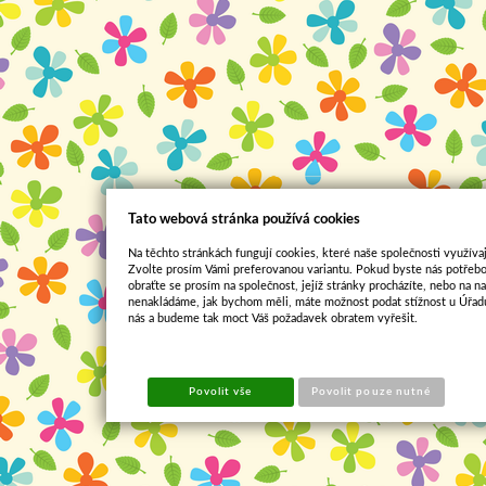
Tato webová stránka používá cookies
Na těchto stránkách fungují cookies, které naše společnosti využívaj
Zvolte prosím Vámi preferovanou variantu. Pokud byste nás potřebo
obraťte se prosím na společnost, jejíž stránky procházíte, nebo na 
nenakládáme, jak bychom měli, máte možnost podat stížnost u Úřadu
nás a budeme tak moct Váš požadavek obratem vyřešit.
Povolit vše
Povolit pouze nutné