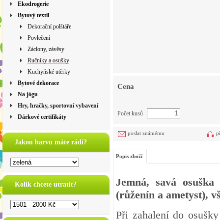
Ekodrogerie
Bytový textil
Dekorační polštáře
Povlečení
Záclony, závěsy
Ručníky a osušky
Kuchyňské utěrky
Bytové dekorace
Cena
Na jógu
Hry, hračky, sportovní vybavení
Počet kusů
Dárkové certifikáty
poslat známému
p
Jakou barvu máte rádi?
Popis zboží
Jemná, savá osuška
Kolik chcete utratit?
(růženín a ametyst), v
Při zahalení do osušky