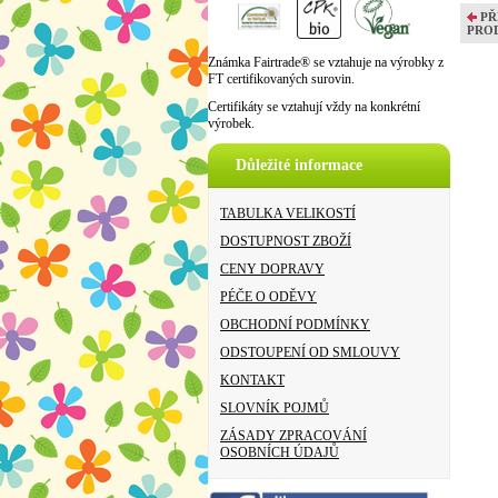
PŘ
PRO
Známka Fairtrade® se vztahuje na výrobky z
FT certifikovaných surovin.
Certifikáty se vztahují vždy na konkrétní
výrobek.
Důležité informace
TABULKA VELIKOSTÍ
DOSTUPNOST ZBOŽÍ
CENY DOPRAVY
PÉČE O ODĚVY
OBCHODNÍ PODMÍNKY
ODSTOUPENÍ OD SMLOUVY
KONTAKT
SLOVNÍK POJMŮ
ZÁSADY ZPRACOVÁNÍ
OSOBNÍCH ÚDAJŮ