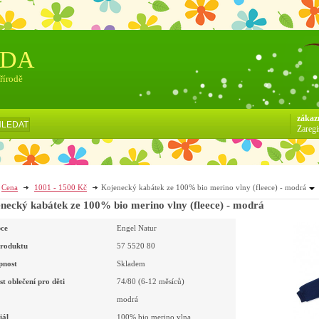
ÓDA
přírodě
zákaz
HLEDAT
Zaregi
Cena
1001 - 1500 Kč
Kojenecký kabátek ze 100% bio merino vlny (fleece) - modrá
necký kabátek ze 100% bio merino vlny (fleece) - modrá
ce
Engel Natur
roduktu
57 5520 80
pnost
Skladem
st oblečení pro děti
74/80 (6-12 měsíců)
modrá
iál
100% bio
merino vlna