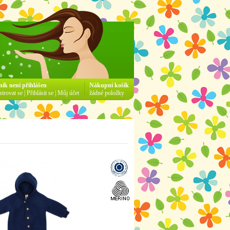
ník není přihlášen
Nákupní košík
strovat se
|
Přihlásit se
|
Můj účet
žádné položky