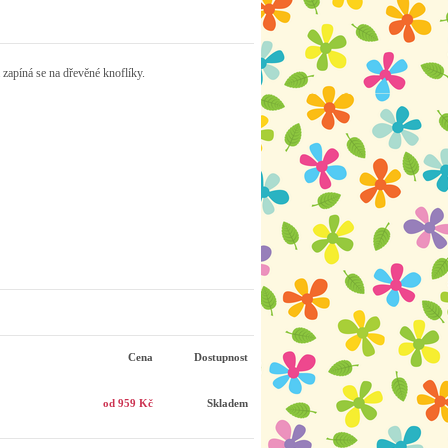
zapíná se na dřevěné knoflíky.
Cena
Dostupnost
od 959 Kč
Skladem