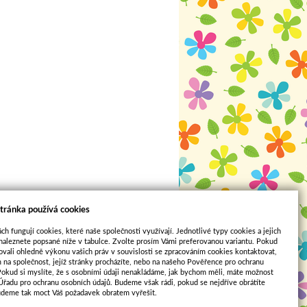
tránka používá cookies
ch fungují cookies, které naše společnosti využívají. Jednotlivé typy cookies a jejich
naleznete popsané níže v tabulce. Zvolte prosím Vámi preferovanou variantu. Pokud
ovali ohledně výkonu vašich práv v souvislosti se zpracováním cookies kontaktovat,
m na společnost, jejíž stránky procházíte, nebo na našeho Pověřence pro ochranu
Pokud si myslíte, že s osobními údaji nenakládáme, jak bychom měli, máte možnost
Sun-shop
 Úřadu pro ochranu osobních údajů. Budeme však rádi, pokud se nejdříve obrátíte
udeme tak moct Váš požadavek obratem vyřešit.