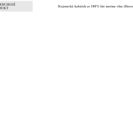
EDCHOZÍ
Kojenecký kabátek ze 100% bio merino vlny (fleec
DUKT