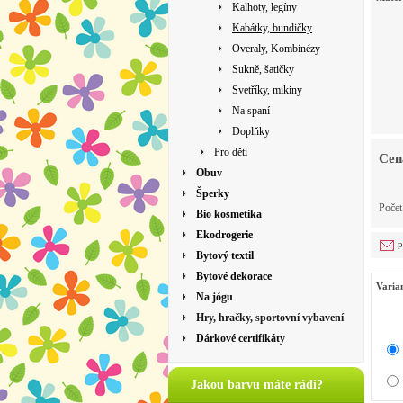
Kalhoty, legíny
Kabátky, bundičky
Overaly, Kombinézy
Sukně, šatičky
Svetříky, mikiny
Na spaní
Doplňky
Pro děti
Cen
Obuv
Šperky
Poče
Bio kosmetika
Ekodrogerie
p
Bytový textil
Bytové dekorace
Varia
Na jógu
Hry, hračky, sportovní vybavení
Dárkové certifikáty
Jakou barvu máte rádi?