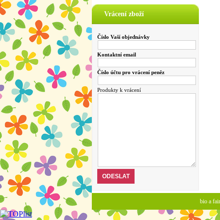
Vrácení zboží
Číslo Vaší objednávky
Kontaktní email
Číslo účtu pro vrácení peněz
Produkty k vrácení
bio a fa