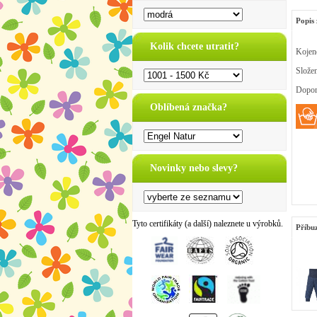
Popis 
Kolik chcete utratit?
Kojene
Slože
Dopor
Oblíbená značka?
Novinky nebo slevy?
Tyto certifikáty (a další) naleznete u výrobků.
Příbu