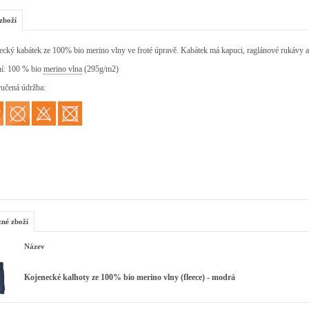
zboží
cký kabátek ze 100% bio merino vlny ve froté úpravě. Kabátek má kapuci, raglánové rukávy a 
ní: 100 % bio
merino vlna
(295g/m2)
učená údržba:
zné zboží
Název
Kojenecké kalhoty ze 100% bio merino vlny (fleece) - modrá