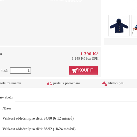
a
1 390 Kč
1 149 Kč bez DPH
KOUPIT
t kusů
oslat známému
přidat k porovnání
hlídací pes
nty zboží
Název
Velikost oblečení pro děti: 74/80 (6-12 měsíců)
Velikost oblečení pro děti: 86/92 (18-24 měsíců)