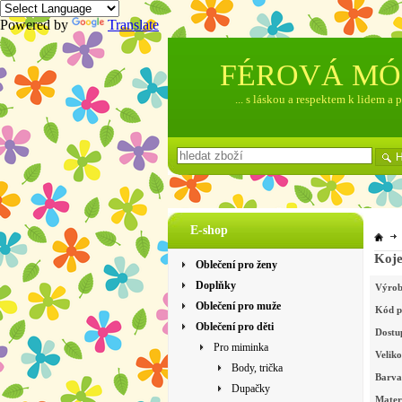
Powered by
Translate
FÉROVÁ M
... s láskou a respektem k lidem a 
E-shop
Koje
Oblečení pro ženy
Doplňky
Výrob
Oblečení pro muže
Kód p
Oblečení pro děti
Dostu
Pro miminka
Veliko
Body, trička
Barva
Dupačky
Mater