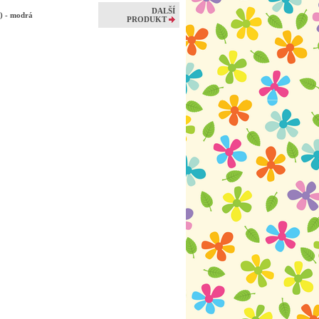
DALŠÍ
e) - modrá
PRODUKT