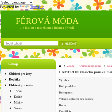
Powered by
Translate
FÉROVÁ MÓDA
... s láskou a respektem k lidem a přírodě
HLEDAT
E-shop
Zboží
Oblečení pro muže
Mik
CAMERON klasická pánská miki
Oblečení pro ženy
Doplňky
Výrobce
Oblečení pro muže
Kód produktu
Trička
Dostupnost
Košile
Velikost oblečení pro dospělé
Mikiny
Barva
Svetry
Certifikát