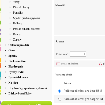
Vesty
Materiál
Pánské plavky
Ponožky
Spodní prádlo a pyžama
Kalhoty
Pánské funkční oblečení
Bundy
Župany
Cena
Oblečení pro děti
Obuv
Počet kusů
Šperky
Bio kosmetika
poslat známému
p
Ekodrogerie
Bytový textil
Varianty zboží
Bytové dekorace
Na jógu
Název
Hry, hračky, sportovní vybavení
Velikost oblečení pro dospělé: S
Dárkové certifikáty
Velikost oblečení pro dospělé: M