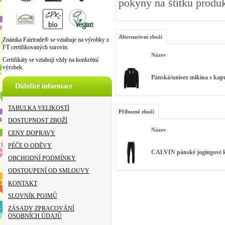
pokyny na štítku produk
Alternativní zboží
Známka Fairtrade® se vztahuje na výrobky z
FT certifikovaných surovin.
Název
Certifikáty se vztahují vždy na konkrétní
výrobek.
Pánská/unisex mikina s kapu
Důležité informace
TABULKA VELIKOSTÍ
Příbuzné zboží
DOSTUPNOST ZBOŽÍ
Název
CENY DOPRAVY
PÉČE O ODĚVY
CALVIN pánské jogingové ka
OBCHODNÍ PODMÍNKY
ODSTOUPENÍ OD SMLOUVY
KONTAKT
SLOVNÍK POJMŮ
ZÁSADY ZPRACOVÁNÍ
OSOBNÍCH ÚDAJŮ