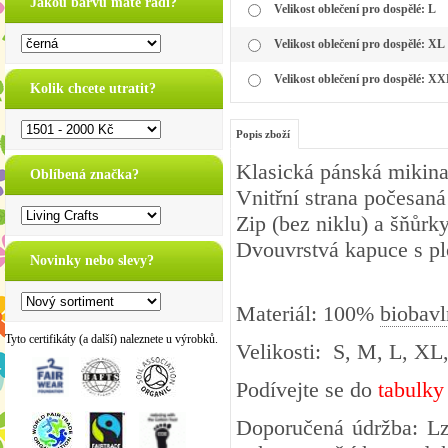
Jakou barvu máte rádi?
Velikost oblečení pro dospělé: L
Velikost oblečení pro dospělé: XL
Velikost oblečení pro dospělé: X
Kolik chcete utratit?
Popis zboží
Klasická pánská mikina
Oblíbená značka?
Vnitřní strana počesaná 
Zip (bez niklu) a šňůrky
Dvouvrstvá kapuce s p
Novinky nebo slevy?
Materiál: 100%
biobavl
Tyto certifikáty (a další) naleznete u výrobků.
Velikosti: S, M, L, X
Podívejte se do
tabulky
Doporučená údržba: Lz