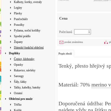
Kalhoty, šortky, overaly
Legíny
Plavky
Cena
Punčocháče
Ponožky
Pyžama, noční košilky
Počet kusů
Spodní prádlo
Župany
poslat známému
p
Dámské funkční oblečení
Doplňky
Popis zboží
Čepice, klobouky
Tenký, přesto hřejivý s
Opasky
Rukavice, návleky
Sarongy
Šály, šátky
Materiál: 70%
merino v
Tašky, kabelky, batohy
Ostatní
Oblečení pro muže
Doporučená údržba: Per
Trička
najdete vždy na štítku 
Košile