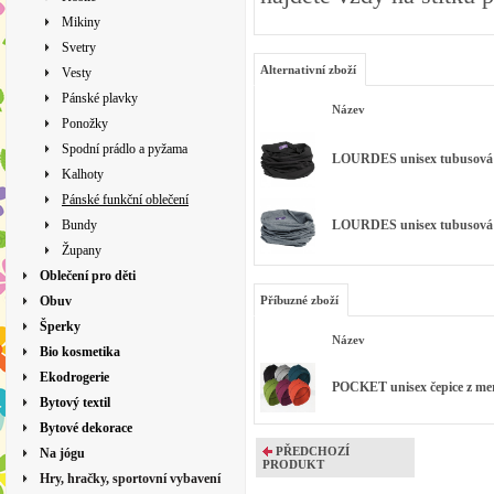
Mikiny
Svetry
Alternativní zboží
Vesty
Pánské plavky
Název
Ponožky
Spodní prádlo a pyžama
LOURDES unisex tubusová šá
Kalhoty
Pánské funkční oblečení
Bundy
LOURDES unisex tubusová šá
Župany
Oblečení pro děti
Obuv
Příbuzné zboží
Šperky
Název
Bio kosmetika
Ekodrogerie
POCKET unisex čepice z mer
Bytový textil
Bytové dekorace
PŘEDCHOZÍ
Na jógu
PRODUKT
Hry, hračky, sportovní vybavení