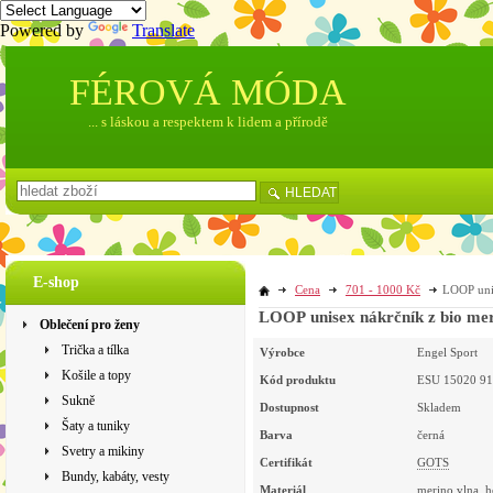
Powered by
Translate
FÉROVÁ MÓDA
... s láskou a respektem k lidem a přírodě
HLEDAT
E-shop
Cena
701 - 1000 Kč
LOOP unis
LOOP unisex nákrčník z bio mer
Oblečení pro ženy
Trička a tílka
Výrobce
Engel Sport
Košile a topy
Kód produktu
ESU 15020 91
Sukně
Dostupnost
Skladem
Šaty a tuniky
Barva
černá
Svetry a mikiny
Certifikát
GOTS
Bundy, kabáty, vesty
Materiál
merino vlna
, 