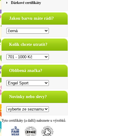
Dárkové certifikáty
Jakou barvu máte rádi?
Kolik chcete utratit?
Oblíbená značka?
Novinky nebo slevy?
Tyto certifikáty (a další) naleznete u výrobků.