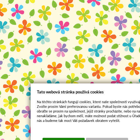
Tato webová stránka používá cookies
Na těchto stránkách fungují cookies, které naše společnosti využívaj
Zvolte prosím Vámi preferovanou variantu. Pokud byste nás potřebo
obraťte se prosím na společnost, jejíž stránky procházíte, nebo na 
nenakládáme, jak bychom měli, máte možnost podat stížnost u Úřadu
nás a budeme tak moct Váš požadavek obratem vyřešit.