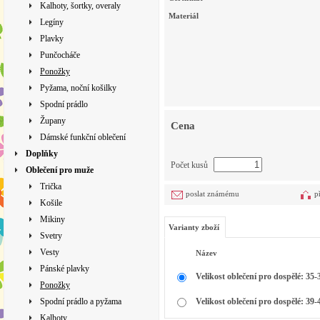
Kalhoty, šortky, overaly
Materiál
Legíny
Plavky
Punčocháče
Ponožky
Pyžama, noční košilky
Spodní prádlo
Župany
Cena
Dámské funkční oblečení
Doplňky
Počet kusů
Oblečení pro muže
Trička
poslat známému
p
Košile
Mikiny
Varianty zboží
Svetry
Vesty
Název
Pánské plavky
Velikost oblečení pro dospělé: 35-
Ponožky
Spodní prádlo a pyžama
Velikost oblečení pro dospělé: 39-
Kalhoty