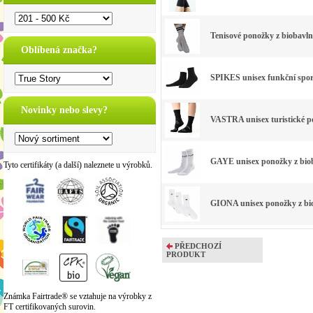
Tenisové ponožky z biobavlny
Oblíbená značka?
SPIKES unisex funkční sport
Novinky nebo slevy?
VASTRA unisex turistické po
GAYE unisex ponožky z biob
Tyto certifikáty (a další) naleznete u výrobků.
GIONA unisex ponožky z biob
PŘEDCHOZÍ
PRODUKT
Známka Fairtrade® se vztahuje na výrobky z
FT certifikovaných surovin.