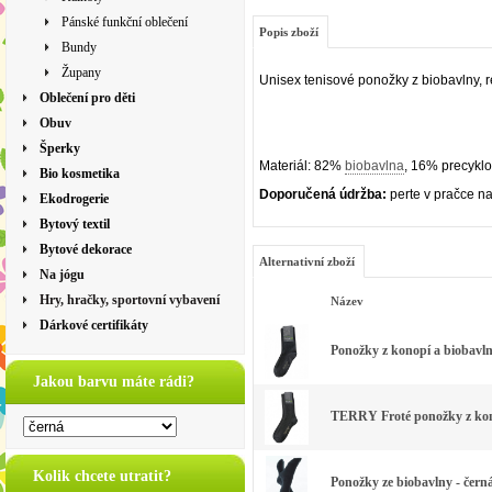
Pánské funkční oblečení
Popis zboží
Bundy
Župany
Unisex tenisové ponožky z biobavlny, 
Oblečení pro děti
Obuv
Šperky
Materiál: 82%
biobavlna
, 16% precykl
Bio kosmetika
Doporučená údržba:
perte v pračce n
Ekodrogerie
Bytový textil
Bytové dekorace
Alternativní zboží
Na jógu
Hry, hračky, sportovní vybavení
Název
Dárkové certifikáty
Ponožky z konopí a biobavln
Jakou barvu máte rádi?
TERRY Froté ponožky z kono
Kolik chcete utratit?
Ponožky ze biobavlny - čern