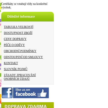
Certifikáty se vztahují vždy na konkrétní
výrobek.
Důležité informace
TABULKA VELIKOSTÍ
DOSTUPNOST ZBOŽÍ
CENY DOPRAVY
PÉČE O ODĚVY
OBCHODNÍ PODMÍNKY
ODSTOUPENÍ OD SMLOUVY
KONTAKT
SLOVNÍK POJMŮ
ZÁSADY ZPRACOVÁNÍ
OSOBNÍCH ÚDAJŮ