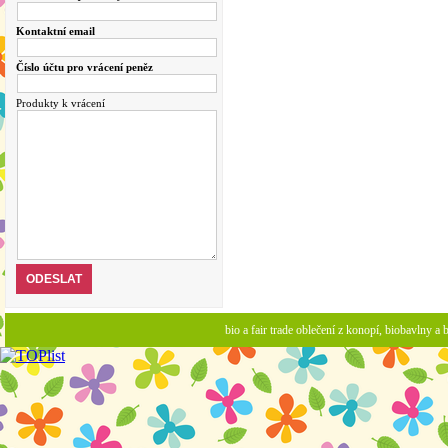
Kontaktní email
Číslo účtu pro vrácení peněz
Produkty k vrácení
bio a fair trade oblečení z konopí, biobavlny 