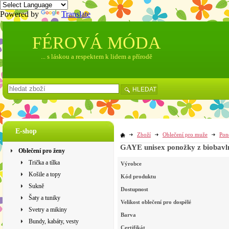
Powered by
Translate
FÉROVÁ MÓDA
... s láskou a respektem k lidem a přírodě
HLEDAT
E-shop
Zboží
Oblečení pro muže
Pon
GAYE unisex ponožky z biobavln
Oblečení pro ženy
Trička a tílka
Výrobce
Košile a topy
Kód produktu
Sukně
Dostupnost
Šaty a tuniky
Velikost oblečení pro dospělé
Svetry a mikiny
Barva
Bundy, kabáty, vesty
Certifikát