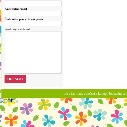
Kontaktní email
Číslo účtu pro vrácení peněz
Produkty k vrácení
bio a fair trade oblečení z konopí, biobavlny 