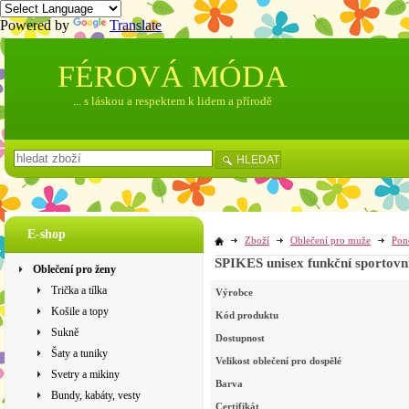
Powered by
Translate
FÉROVÁ MÓDA
... s láskou a respektem k lidem a přírodě
HLEDAT
E-shop
Zboží
Oblečení pro muže
Pon
SPIKES unisex funkční sportovní
Oblečení pro ženy
Trička a tílka
Výrobce
Košile a topy
Kód produktu
Sukně
Dostupnost
Šaty a tuniky
Velikost oblečení pro dospělé
Svetry a mikiny
Barva
Bundy, kabáty, vesty
Certifikát