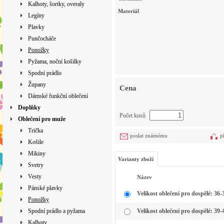
Kalhoty, šortky, overaly
Materiál
Legíny
Plavky
Punčocháče
Ponožky
Pyžama, noční košilky
Spodní prádlo
Župany
Cena
Dámské funkční oblečení
Doplňky
Počet kusů
Oblečení pro muže
Trička
poslat známému
p
Košile
Mikiny
Varianty zboží
Svetry
Vesty
Název
Pánské plavky
Velikost oblečení pro dospělé: 36-
Ponožky
Spodní prádlo a pyžama
Velikost oblečení pro dospělé: 39-
Kalhoty