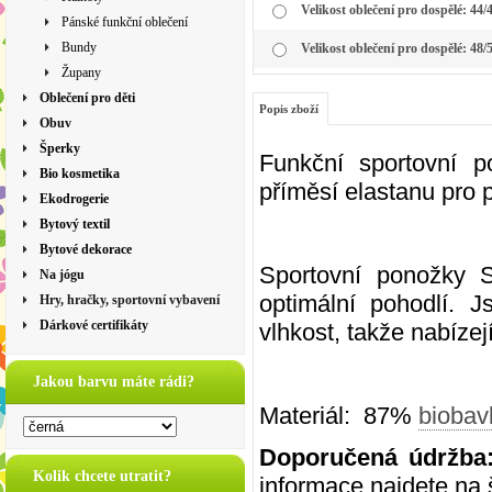
Velikost oblečení pro dospělé: 44/
Pánské funkční oblečení
Bundy
Velikost oblečení pro dospělé: 48/
Župany
Oblečení pro děti
Popis zboží
Obuv
Šperky
Funkční sportovní 
Bio kosmetika
příměsí elastanu pro p
Ekodrogerie
Bytový textil
Bytové dekorace
Sportovní ponožky 
Na jógu
optimální pohodlí. 
Hry, hračky, sportovní vybavení
Dárkové certifikáty
vlhkost, takže nabízejí
Jakou barvu máte rádi?
Materiál: 87%
biobav
Doporučená údržba
Kolik chcete utratit?
informace najdete na š