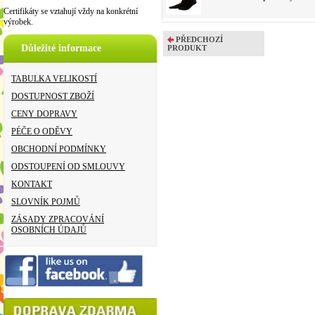
Certifikáty se vztahují vždy na konkrétní
výrobek.
PŘEDCHOZÍ
Důležité informace
PRODUKT
TABULKA VELIKOSTÍ
DOSTUPNOST ZBOŽÍ
CENY DOPRAVY
PÉČE O ODĚVY
OBCHODNÍ PODMÍNKY
ODSTOUPENÍ OD SMLOUVY
KONTAKT
SLOVNÍK POJMŮ
ZÁSADY ZPRACOVÁNÍ
OSOBNÍCH ÚDAJŮ