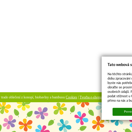
Tato webová s
Na těchto stránká
dobu zpracování 
byste nás potřeb
obraťte se prosí
osobních údajů. 
podat stížnost u
ir trade oblečení z konopí, biobavlny a bambusu
Cookies
|
Tvorba e-shopu
-
pronájem e-shopu
přímo na nás a b
Povol