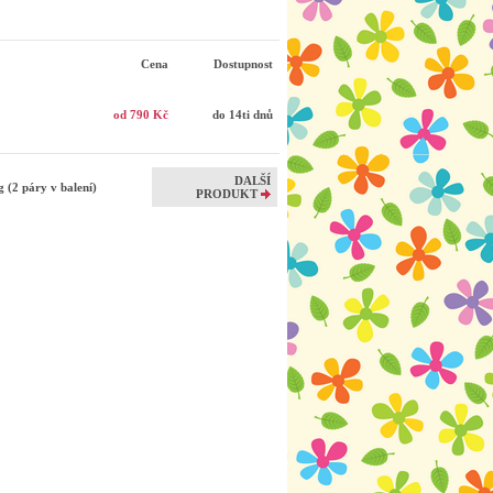
Cena
Dostupnost
od 790 Kč
do 14ti dnů
DALŠÍ
 (2 páry v balení)
PRODUKT