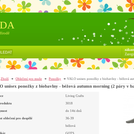
ÓDA
přírodě
zákaz
HLEDAT
Zaregi
Zboží
Oblečení pro muže
Ponožky
VALO unisex ponožky z biobavlny - béžová aut
VALO unisex ponožky z biobavlny 
ce
Living Crafts
roduktu
3018
pnost
do 14ti dnů
st oblečení pro dospělé
36-39
béžová
ikát
GOTS