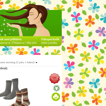
ník není přihlášen
Nákupní košík
strovat se
|
Přihlásit se
|
Můj účet
žádné položky
umn morning (2 páry v balení)
- béžová autumn morning (2 páry v balení)