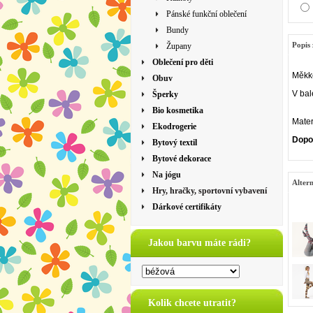
Pánské funkční oblečení
Bundy
Popis 
Župany
Oblečení pro děti
Měkké
Obuv
V bal
Šperky
Bio kosmetika
Mater
Ekodrogerie
Dopo
Bytový textil
Bytové dekorace
Na jógu
Altern
Hry, hračky, sportovní vybavení
Dárkové certifikáty
Jakou barvu máte rádi?
Kolik chcete utratit?