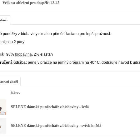
Velikost oblečení pro dospělé: 43-45
zboží
 ponožky z biobavlny s malou příměsí lastanu pro lepší pružnost.
ení jsou 2 páry
iál: 98%
biobavlna
, 2% elastan
ručená údržba:
perte v pračce na jemný program na 40° C, dodržujte návod k údrž
ativní zboží
Název
SELENE dámské punčocháče z biobavlny - šedá
SELENE dámské punčocháče z biobavlny - světle hnědá