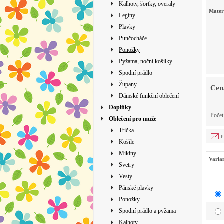
Kalhoty, šortky, overaly
Mater
Legíny
Plavky
Punčocháče
Ponožky
Pyžama, noční košilky
Spodní prádlo
Župany
Cen
Dámské funkční oblečení
Doplňky
Poče
Oblečení pro muže
Trička
p
Košile
Mikiny
Varia
Svetry
Vesty
Pánské plavky
Ponožky
Spodní prádlo a pyžama
Kalhoty