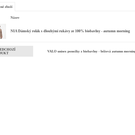
zné zboží
Název
NIA Dámský rolák s dlouhými rukávy ze 100% biobavlny - autumn morning
EDCHOZÍ
VALO unisex ponožky z biobavlny - béžová autumn morning
DUKT