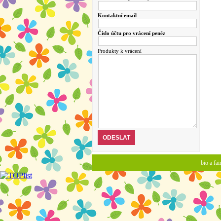
Kontaktní email
Číslo účtu pro vrácení peněz
Produkty k vrácení
bio a fa