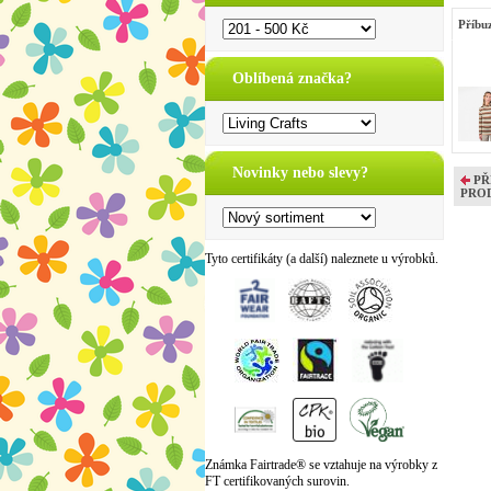
Příbu
Oblíbená značka?
Novinky nebo slevy?
PŘ
PRO
Tyto certifikáty (a další) naleznete u výrobků.
Známka Fairtrade® se vztahuje na výrobky z
FT certifikovaných surovin.