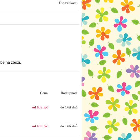
Dle velikosti
bě na zboží.
Cena
Dostupnost
od 639 Kč
do 14ti dnů
od 639 Kč
do 14ti dnů