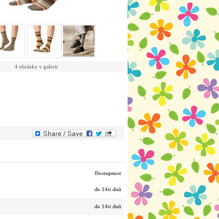
4 obrázky v galerii
Dostupnost
do 14ti dnů
do 14ti dnů