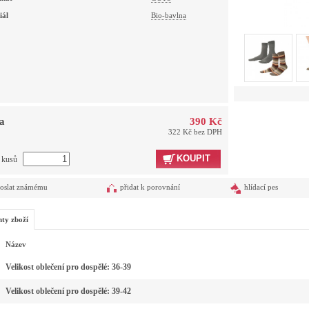
iál
Bio-bavlna
a
390 Kč
322 Kč bez DPH
KOUPIT
t kusů
oslat známému
přidat k porovnání
hlídací pes
nty zboží
Název
Velikost oblečení pro dospělé: 36-39
Velikost oblečení pro dospělé: 39-42