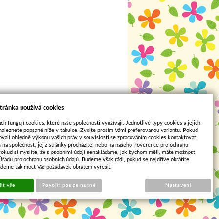
tránka používá cookies
ch fungují cookies, které naše společnosti využívají. Jednotlivé typy cookies a jejich
naleznete popsané níže v tabulce. Zvolte prosím Vámi preferovanou variantu. Pokud
ovali ohledně výkonu vašich práv v souvislosti se zpracováním cookies kontaktovat,
m na společnost, jejíž stránky procházíte, nebo na našeho Pověřence pro ochranu
Pokud si myslíte, že s osobními údaji nenakládáme, jak bychom měli, máte možnost
 Úřadu pro ochranu osobních údajů. Budeme však rádi, pokud se nejdříve obrátíte
Sun-shop
udeme tak moct Váš požadavek obratem vyřešit.
it vše
Povolit pouze nutné
Nastavení