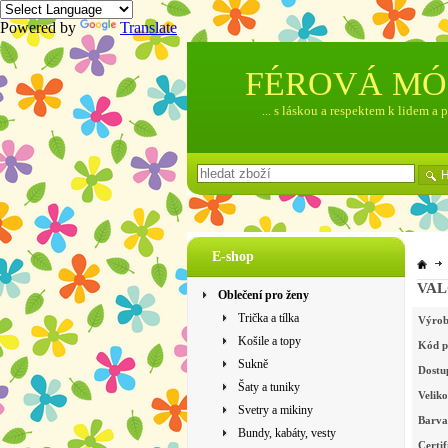
Powered by
Translate
FÉROVÁ M
... s láskou a respektem k lidem a 
E-shop
Oblečení pro ženy
Trička a tílka
Výrob
Košile a topy
Kód p
Sukně
Dostu
Šaty a tuniky
Veliko
Svetry a mikiny
Barva
Bundy, kabáty, vesty
Certif