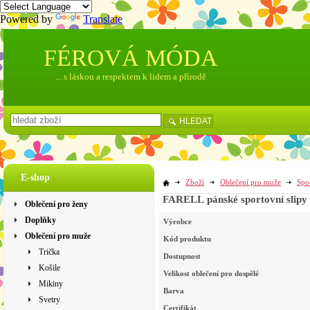
Powered by
Translate
FÉROVÁ MÓDA
... s láskou a respektem k lidem a přírodě
HLEDAT
E-shop
Zboží
Oblečení pro muže
Spo
FARELL pánské sportovní slipy z
Oblečení pro ženy
Doplňky
Výrobce
Oblečení pro muže
Kód produktu
Trička
Dostupnost
Košile
Velikost oblečení pro dospělé
Mikiny
Barva
Svetry
Certifikát