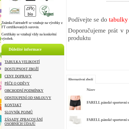
Podívejte se do
tabulky
Známka Fairtrade® se vztahuje na výrobky z
FT certifikovaných surovin.
Doporučujeme prát v pr
Certifikáty se vztahují vždy na konkrétní
produktu
výrobek.
Důležité informace
TABULKA VELIKOSTÍ
DOSTUPNOST ZBOŽÍ
CENY DOPRAVY
Alternativní zboží
PÉČE O ODĚVY
Název
OBCHODNÍ PODMÍNKY
ODSTOUPENÍ OD SMLOUVY
FARELL pánské sportovní sli
KONTAKT
SLOVNÍK POJMŮ
ZÁSADY ZPRACOVÁNÍ
FARELL pánské sportovní sli
OSOBNÍCH ÚDAJŮ