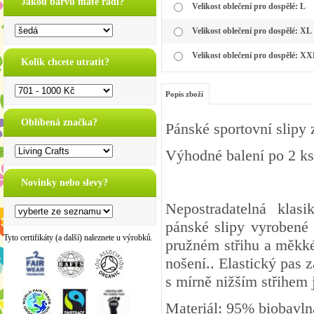
Jakou barvu máte rádi?
Velikost oblečení pro dospělé: L
Velikost oblečení pro dospělé: XL
Velikost oblečení pro dospělé: X
Kolik chcete utratit?
Popis zboží
Oblíbená značka?
Pánské sportovní slipy
Výhodné balení po 2 ks
Novinky nebo slevy?
Nepostradatelná klas
pánské slipy vyrobené 
Tyto certifikáty (a další) naleznete u výrobků.
pružném střihu a měkké,
nošení.. Elastický pas 
s mírně nižším střihem 
Materiál: 95%
biobavln