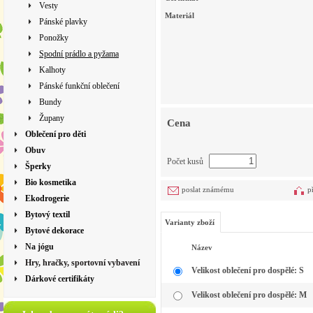
Vesty
Materiál
Pánské plavky
Ponožky
Spodní prádlo a pyžama
Kalhoty
Pánské funkční oblečení
Bundy
Župany
Cena
Oblečení pro děti
Obuv
Počet kusů
Šperky
Bio kosmetika
poslat známému
p
Ekodrogerie
Bytový textil
Varianty zboží
Bytové dekorace
Na jógu
Název
Hry, hračky, sportovní vybavení
Velikost oblečení pro dospělé: S
Dárkové certifikáty
Velikost oblečení pro dospělé: M