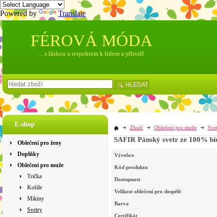
Powered by
Translate
FÉROVÁ MÓDA
... s láskou a respektem k lidem a přírodě
HLEDAT
E-shop
Zboží
Oblečení pro muže
Sve
SAFIR Pánský svetr ze 100%
Oblečení pro ženy
Doplňky
Výrobce
Oblečení pro muže
Kód produktu
Trička
Dostupnost
Košile
Velikost oblečení pro dospělé
Mikiny
Barva
Svetry
Certifikát