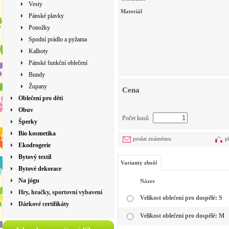
Vesty
Materiál
Pánské plavky
Ponožky
Spodní prádlo a pyžama
Kalhoty
Pánské funkční oblečení
Bundy
Župany
Cena
Oblečení pro děti
Obuv
Počet kusů
Šperky
Bio kosmetika
poslat známému
p
Ekodrogerie
Bytový textil
Varianty zboží
Bytové dekorace
Na jógu
Název
Hry, hračky, sportovní vybavení
Velikost oblečení pro dospělé: S
Dárkové certifikáty
Velikost oblečení pro dospělé: M