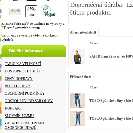
Doporučená údržba: Lz
štítku produktu.
Známka Fairtrade® se vztahuje na výrobky z
FT certifikovaných surovin.
Alternativní zboží
Certifikáty se vztahují vždy na konkrétní
výrobek.
Název
Důležité informace
SAFIR Pánský svetr ze 100%
TABULKA VELIKOSTÍ
DOSTUPNOST ZBOŽÍ
Příbuzné zboží
CENY DOPRAVY
PÉČE O ODĚVY
Název
OBCHODNÍ PODMÍNKY
TOSCO pánské džíny z bio 
ODSTOUPENÍ OD SMLOUVY
KONTAKT
SLOVNÍK POJMŮ
TOSCO pánské džíny z bio b
ZÁSADY ZPRACOVÁNÍ
OSOBNÍCH ÚDAJŮ