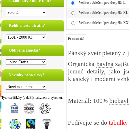
Jakou barvu máte rádi?
Velikost oblečení pro dospělé: L
Velikost oblečení pro dospělé: XL
Velikost oblečení pro dospělé: X
Kolik chcete utratit?
Popis zboží
Oblíbená značka?
Pánský svetr pletený z 
Organická
bavlna
zajišť
jemné detaily, jako j
Novinky nebo slevy?
klasický i moderní vzhl
Tyto certifikáty (a další) naleznete u výrobků.
Materiál: 100%
biobavl
Podívejte se do
tabulky