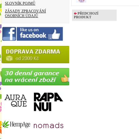
SLOVNÍK POJMŮ
ZÁSADY ZPRACOVÁNÍ
PŘEDCHOZÍ
OSOBNÍCH ÚDAJŮ
PRODUKT