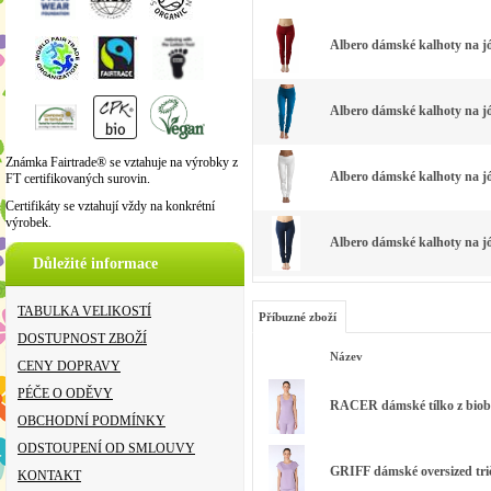
Albero dámské kalhoty na jó
Albero dámské kalhoty na jó
Známka Fairtrade® se vztahuje na výrobky z
Albero dámské kalhoty na jó
FT certifikovaných surovin.
Certifikáty se vztahují vždy na konkrétní
výrobek.
Albero dámské kalhoty na j
Důležité informace
TABULKA VELIKOSTÍ
Příbuzné zboží
DOSTUPNOST ZBOŽÍ
Název
CENY DOPRAVY
PÉČE O ODĚVY
RACER dámské tílko z bioba
OBCHODNÍ PODMÍNKY
ODSTOUPENÍ OD SMLOUVY
GRIFF dámské oversized tri
KONTAKT