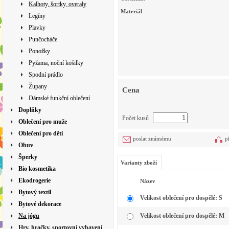
Kalhoty, šortky, overaly
Materiál
Legíny
Plavky
Punčocháče
Ponožky
Pyžama, noční košilky
Spodní prádlo
Župany
Cena
Dámské funkční oblečení
Doplňky
Počet kusů
Oblečení pro muže
Oblečení pro děti
poslat známému
p
Obuv
Šperky
Varianty zboží
Bio kosmetika
Ekodrogerie
Název
Bytový textil
Velikost oblečení pro dospělé: S
Bytové dekorace
Na jógu
Velikost oblečení pro dospělé: M
Hry, hračky, sportovní vybavení