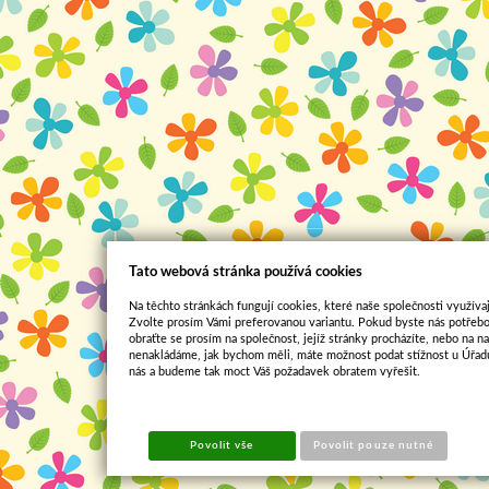
Tato webová stránka používá cookies
Na těchto stránkách fungují cookies, které naše společnosti využívaj
Zvolte prosím Vámi preferovanou variantu. Pokud byste nás potřebo
obraťte se prosím na společnost, jejíž stránky procházíte, nebo na 
nenakládáme, jak bychom měli, máte možnost podat stížnost u Úřadu
nás a budeme tak moct Váš požadavek obratem vyřešit.
Povolit vše
Povolit pouze nutné