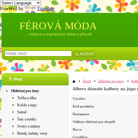
Powered by
Translate
FÉROVÁ MÓDA
... s láskou a respektem k lidem a přírodě
HLEDAT
E-shop
Zboží
Oblečení pro ženy
Kalh
Albero dámské kalhoty na jógu z
Oblečení pro ženy
Trička a tílka
Výrobce
Košile a topy
Kód produktu
Sukně
Dostupnost
Šaty a tuniky
Velikost oblečení pro dospělé
Svetry a mikiny
Barva
Bundy, kabáty, vesty
Certifikát