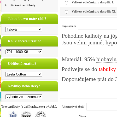
Velikost oblečení pro dospělé: L
Dárkové certifikáty
Velikost oblečení pro dospělé: XL
Jakou barvu máte rádi?
Popis zboží
Pohodlné kalhoty na jóg
Kolik chcete utratit?
Jsou velmi jemné, hypo
Materiál: 95%
biobavln
Oblíbená značka?
Podívejte se do
tabulky
Doporučujeme prát do 3
Novinky nebo slevy?
Tyto certifikáty (a další) naleznete u výrobků.
Alternativní zboží
Název