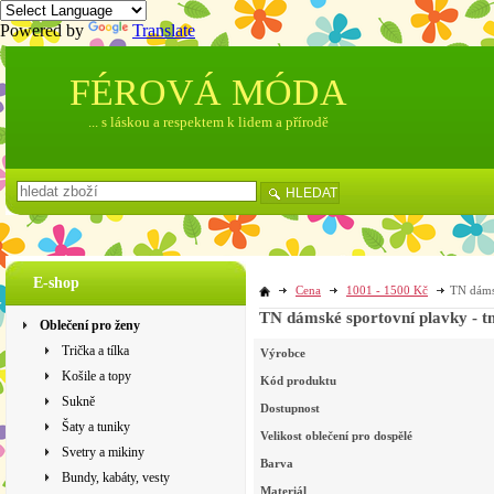
Powered by
Translate
FÉROVÁ MÓDA
... s láskou a respektem k lidem a přírodě
HLEDAT
E-shop
Cena
1001 - 1500 Kč
TN dáms
TN dámské sportovní plavky - 
Oblečení pro ženy
Trička a tílka
Výrobce
Košile a topy
Kód produktu
Sukně
Dostupnost
Šaty a tuniky
Velikost oblečení pro dospělé
Svetry a mikiny
Barva
Bundy, kabáty, vesty
Materiál