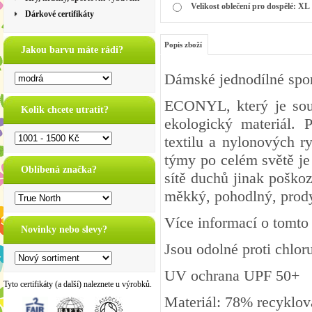
Velikost oblečení pro dospělé: XL
Dárkové certifikáty
Popis zboží
Jakou barvu máte rádi?
Dámské jednodílné sport
ECONYL
, který je so
Kolik chcete utratit?
ekologický materiál.
textilu a nylonových ry
týmy po celém světě je 
Oblíbená značka?
sítě duchů jinak poškoz
měkký, pohodlný, prody
Více informací o tomto
Novinky nebo slevy?
Jsou odolné proti chlor
UV ochrana UPF 50+
Tyto certifikáty (a další) naleznete u výrobků.
Materiál: 78% recyklo