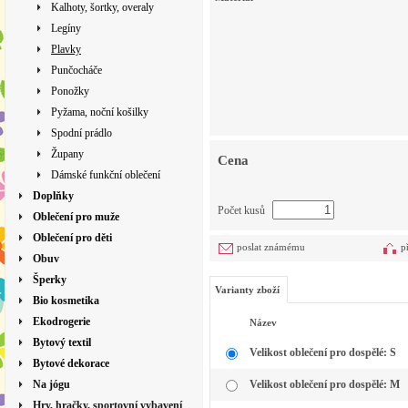
Kalhoty, šortky, overaly
Legíny
Plavky
Punčocháče
Ponožky
Pyžama, noční košilky
Spodní prádlo
Župany
Cena
Dámské funkční oblečení
Doplňky
Počet kusů
Oblečení pro muže
Oblečení pro děti
poslat známému
p
Obuv
Šperky
Varianty zboží
Bio kosmetika
Ekodrogerie
Název
Bytový textil
Velikost oblečení pro dospělé: S
Bytové dekorace
Na jógu
Velikost oblečení pro dospělé: M
Hry, hračky, sportovní vybavení