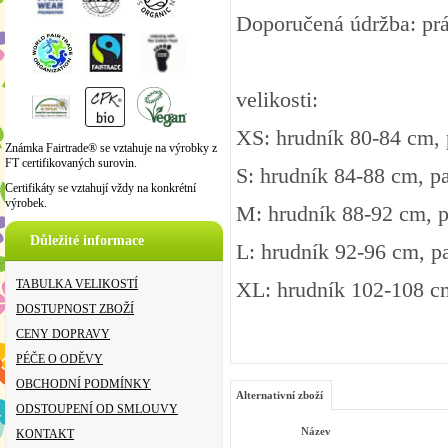
Doporučená údržba: prá
velikosti:
XS: hrudník 80-84 cm,
Známka Fairtrade® se vztahuje na výrobky z
FT certifikovaných surovin.
S: hrudník 84-88 cm, p
Certifikáty se vztahují vždy na konkrétní
výrobek.
M: hrudník 88-92 cm, 
Důležité informace
L: hrudník 92-96 cm, p
TABULKA VELIKOSTÍ
XL: hrudník 102-108 c
DOSTUPNOST ZBOŽÍ
CENY DOPRAVY
PÉČE O ODĚVY
OBCHODNÍ PODMÍNKY
Alternativní zboží
ODSTOUPENÍ OD SMLOUVY
Název
KONTAKT