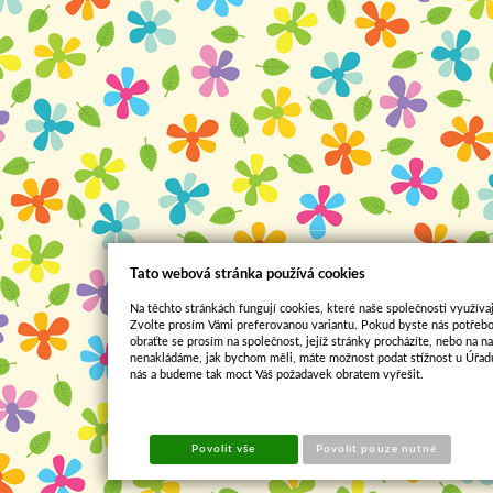
Tato webová stránka používá cookies
Na těchto stránkách fungují cookies, které naše společnosti využívaj
Zvolte prosím Vámi preferovanou variantu. Pokud byste nás potřebo
obraťte se prosím na společnost, jejíž stránky procházíte, nebo na 
nenakládáme, jak bychom měli, máte možnost podat stížnost u Úřadu
nás a budeme tak moct Váš požadavek obratem vyřešit.
Povolit vše
Povolit pouze nutné