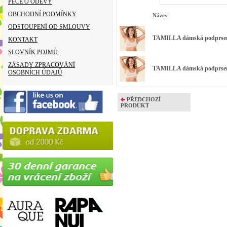
PÉČE O ODĚVY
OBCHODNÍ PODMÍNKY
Název
ODSTOUPENÍ OD SMLOUVY
TAMILLA dámská podprsenk
KONTAKT
SLOVNÍK POJMŮ
ZÁSADY ZPRACOVÁNÍ
TAMILLA dámská podprsenka
OSOBNÍCH ÚDAJŮ
PŘEDCHOZÍ
PRODUKT