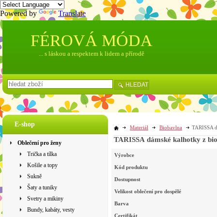
Powered by
Translate
FÉROVÁ MÓDA
... s láskou a respektem k lidem a přírodě
HLEDAT
E-shop
Materiál
Biobavlna
TARISSA dá
TARISSA dámské kalhotky z biob
Oblečení pro ženy
Trička a tílka
Výrobce
Košile a topy
Kód produktu
Sukně
Dostupnost
Šaty a tuniky
Velikost oblečení pro dospělé
Svetry a mikiny
Barva
Bundy, kabáty, vesty
Certifikát