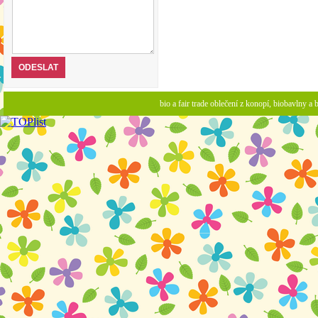
bio a fair trade oblečení z konopí, biobavlny 