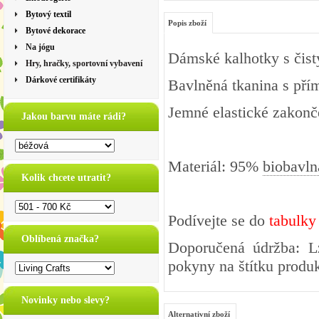
Bytový textil
Popis zboží
Bytové dekorace
Na jógu
Dámské kalhotky s čis
Hry, hračky, sportovní vybavení
Dárkové certifikáty
Bavlněná tkanina s přím
Jemné elastické zakonč
Jakou barvu máte rádi?
Materiál: 95%
biobavln
Kolik chcete utratit?
Podívejte se do
tabulky
Oblíbená značka?
Doporučená údržba: Lz
pokyny na štítku produk
Novinky nebo slevy?
Alternativní zboží