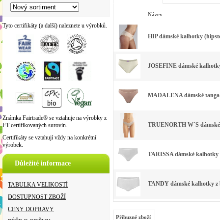
Název
Tyto certifikáty (a další) naleznete u výrobků.
HIP dámské kalhotky (hipste
JOSEFINE dámské kalhotky (
MADALENA dámské tanga ka
Známka Fairtrade® se vztahuje na výrobky z
TRUENORTH W´S dámské kal
FT certifikovaných surovin.
Certifikáty se vztahují vždy na konkrétní
výrobek.
TARISSA dámské kalhotky z 
Důležité informace
TANDY dámské kalhotky z bi
TABULKA VELIKOSTÍ
DOSTUPNOST ZBOŽÍ
CENY DOPRAVY
Příbuzné zboží