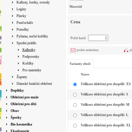
Kalhoty, šortky, overaly
Materiál
Legíny
Plavky
Cena
Punčocháče
Ponožky
Pyžama, noční košilky
Počet kusů
Spodní prádlo
Kalhotky
poslat známému
p
Podprsenky
Košilky
Varianty zboží
Pro maminky
Název
Župany
Dámské funkční oblečení
Velikost oblečení pro dospělé: XS
Doplňky
Velikost oblečení pro dospělé: S
Oblečení pro muže
Oblečení pro děti
Velikost oblečení pro dospělé: M
Obuv
Velikost oblečení pro dospělé: L
Šperky
Bio kosmetika
Velikost oblečení pro dospělé: XL
Ekodrogerie