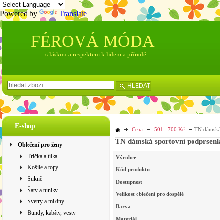
Powered by
Translate
FÉROVÁ MÓDA
... s láskou a respektem k lidem a přírodě
HLEDAT
E-shop
Cena
501 - 700 Kč
TN dámská 
TN dámská sportovní podprsenk
Oblečení pro ženy
Trička a tílka
Výrobce
Košile a topy
Kód produktu
Sukně
Dostupnost
Šaty a tuniky
Velikost oblečení pro dospělé
Svetry a mikiny
Barva
Bundy, kabáty, vesty
Materiál