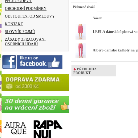
PÉČE O ODĚVY
Příbuzné zboží
OBCHODNÍ PODMÍNKY
ODSTOUPENÍ OD SMLOUVY
Název
KONTAKT
SLOVNÍK POJMŮ
LEELA dámská úpletová suk
ZÁSADY ZPRACOVÁNÍ
OSOBNÍCH ÚDAJŮ
Albero dámské kalhoty na jó
PŘEDCHOZÍ
PRODUKT