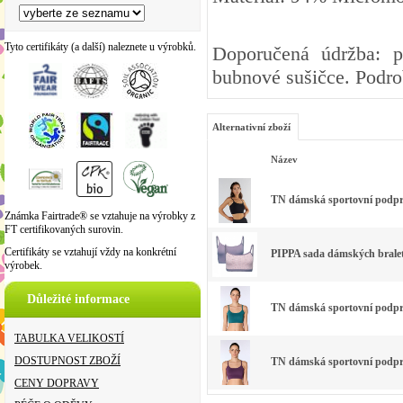
Tyto certifikáty (a další) naleznete u výrobků.
Doporučená údržba: pe
bubnové sušičce. Podro
Alternativní zboží
Název
TN dámská sportovní podpr
Známka Fairtrade® se vztahuje na výrobky z
FT certifikovaných surovin.
Certifikáty se vztahují vždy na konkrétní
PIPPA sada dámských bralete
výrobek.
Důležité informace
TN dámská sportovní podprse
TABULKA VELIKOSTÍ
DOSTUPNOST ZBOŽÍ
TN dámská sportovní podprs
CENY DOPRAVY