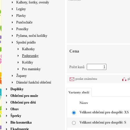
Kalhoty, šortky, overaly
Legíny
Plavky
Punčocháče
Ponožky
Pyžama, noční košilky
Spodní prádlo
Kalhotky
Cena
Podprsenky
Košilky
Počet kusů
Pro maminky
Župany
poslat známému
p
Dámské funkční oblečení
Doplňky
Varianty zboží
Oblečení pro muže
Oblečení pro děti
Název
Obuv
Velikost oblečení pro dospělé: XS
Šperky
Bio kosmetika
Velikost oblečení pro dospělé: S
Ekodrogerie