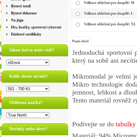
Velikost oblečení pro dospělé: M
Bytový textil
Bytové dekorace
Velikost oblečení pro dospělé: L
Na jógu
Velikost oblečení pro dospělé: XL
Hry, hračky, sportovní vybavení
Dárkové certifikáty
Popis zboží
Jakou barvu máte rádi?
Jednoduchá sportovní 
který na sobě ani necítí
Mikromodal je velmi je
Kolik chcete utratit?
Mikro technologie dodá
jemnost, lehkost a dlo
Tento materiál rovněž r
Oblíbená značka?
Podívejte se do
tabulky
Novinky nebo slevy?
Materiál: 94% Micromo