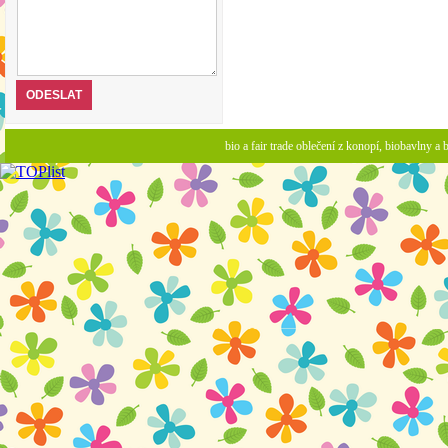
bio a fair trade oblečení z konopí, biobavlny 