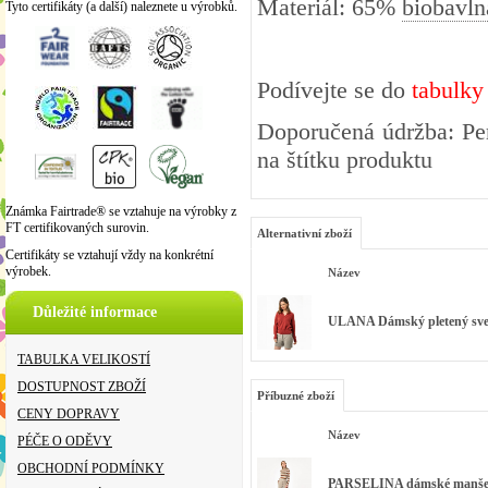
Materiál: 65%
biobavln
Tyto certifikáty (a další) naleznete u výrobků.
Podívejte se do
tabulky
Doporučená údržba: Per
na štítku produktu
Známka Fairtrade® se vztahuje na výrobky z
FT certifikovaných surovin.
Alternativní zboží
Certifikáty se vztahují vždy na konkrétní
výrobek.
Název
Důležité informace
ULANA Dámský pletený svetr
TABULKA VELIKOSTÍ
DOSTUPNOST ZBOŽÍ
Příbuzné zboží
CENY DOPRAVY
Název
PÉČE O ODĚVY
OBCHODNÍ PODMÍNKY
PARSELINA dámské manšestr