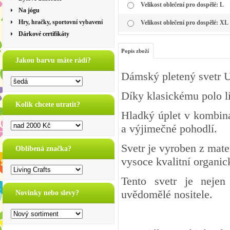
Velikost oblečení pro dospělé: L
Na jógu
Hry, hračky, sportovní vybavení
Velikost oblečení pro dospělé: XL
Dárkové certifikáty
Popis zboží
Jakou barvu máte rádi?
Dámský pletený svetr U
Díky klasickému polo lí
Kolik chcete utratit?
Hladký úplet v kombin
a výjimečné pohodlí.
Svetr je vyroben z mater
Oblíbená značka?
vysoce kvalitní organic
Tento svetr je nejen
uvědomělé nositele.
Novinky nebo slevy?