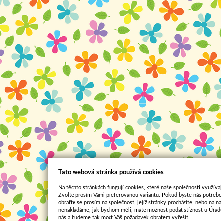
Tato webová stránka používá cookies
Na těchto stránkách fungují cookies, které naše společnosti využívaj
Zvolte prosím Vámi preferovanou variantu. Pokud byste nás potřebo
obraťte se prosím na společnost, jejíž stránky procházíte, nebo na 
nenakládáme, jak bychom měli, máte možnost podat stížnost u Úřadu
nás a budeme tak moct Váš požadavek obratem vyřešit.