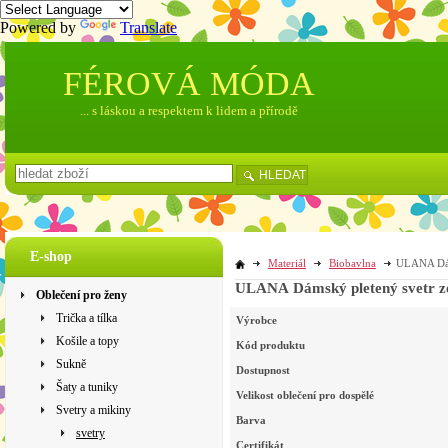
Powered by
Translate
FÉROVÁ MÓDA
... s láskou a respektem k lidem a přírodě
HLEDAT
E-shop
Materiál
Biobavlna
ULANA Dáms
Oblečení pro ženy
Trička a tílka
Výrobce
Košile a topy
Kód produktu
Sukně
Dostupnost
Šaty a tuniky
Velikost oblečení pro dospělé
Svetry a mikiny
Barva
svetry
Certifikát