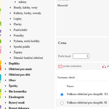
mikiny
Materiál
Bundy, kabáty, vesty
Kalhoty, šortky, overaly
Legíny
Plavky
Punčocháče
Ponožky
Pyžama, noční košilky
Cena
Spodní prádlo
Župany
Počet kusů
Dámské funkční oblečení
Doplňky
poslat známému
p
Oblečení pro muže
Oblečení pro děti
Varianty zboží
Obuv
Šperky
Název
Bio kosmetika
Velikost oblečení pro dospělé: XS
Ekodrogerie
Bytový textil
Velikost oblečení pro dospělé: M
Bytové dekorace