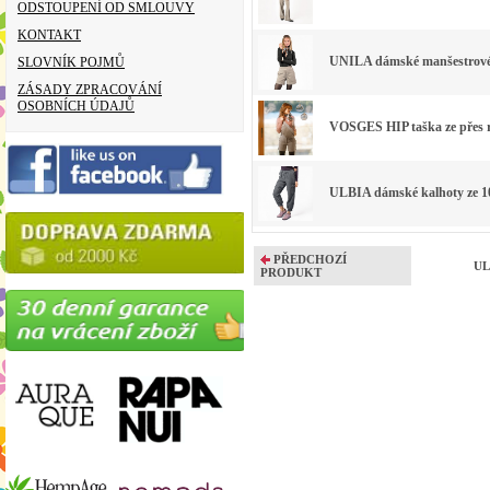
ODSTOUPENÍ OD SMLOUVY
KONTAKT
UNILA dámské manšestrové 
SLOVNÍK POJMŮ
ZÁSADY ZPRACOVÁNÍ
OSOBNÍCH ÚDAJŮ
VOSGES HIP taška ze přes r
ULBIA dámské kalhoty ze 1
PŘEDCHOZÍ
UL
PRODUKT