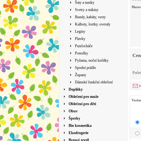
Šaty a tuniky
Mater
Svetry a mikiny
Bundy, kabáty, vesty
Kalhoty, šortky, overaly
Legíny
Plavky
Punčocháče
Ponožky
Cen
Pyžama, noční košilky
Spodní prádlo
Poče
Župany
Dámské funkční oblečení
p
Doplňky
Oblečení pro muže
Varia
Oblečení pro děti
Obuv
Šperky
Bio kosmetika
Ekodrogerie
Bytový textil