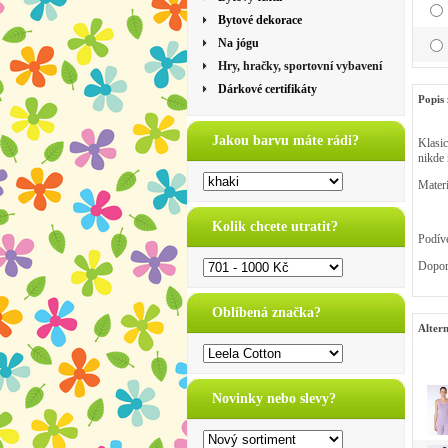
Bytové dekorace
Na jógu
Hry, hračky, sportovní vybavení
Dárkové certifikáty
Popis 
Jakou barvu máte rádi?
Klasic
nikde 
Mater
Kolik chcete utratit?
Podíve
Doporu
Oblíbená značka?
Altern
Novinky nebo slevy?