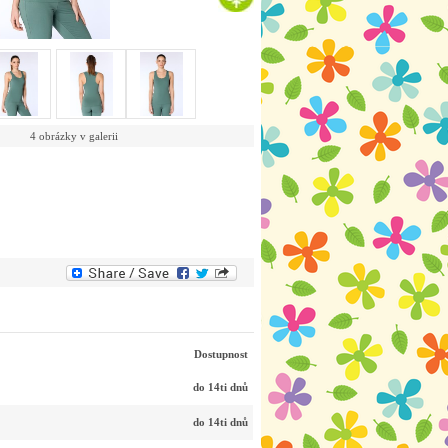
4 obrázky v galerii
Dostupnost
do 14ti dnů
do 14ti dnů