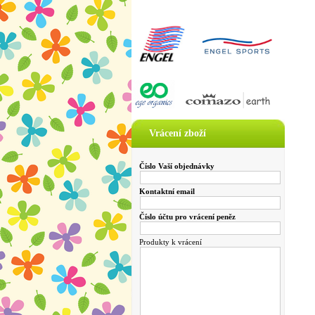
Vrácení zboží
Číslo Vaší objednávky
Kontaktní email
Číslo účtu pro vrácení peněz
Produkty k vrácení