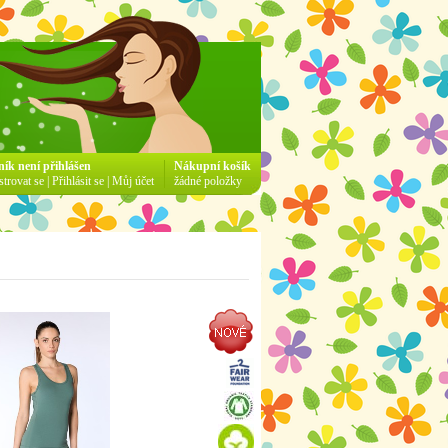
ník není přihlášen
Nákupní košík
strovat se
|
Přihlásit se
|
Můj účet
žádné položky