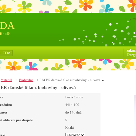
ÓDA
přírodě
zákaz
HLEDAT
Zaregi
Materiál
Biobavlna
RACER dámské tílko z biobavlny - olivová
R dámské tílko z biobavlny - olivová
ce
Leela Cotton
roduktu
4414-100
pnost
do 14ti dnů
st oblečení pro dospělé
S
Khaki
ikát