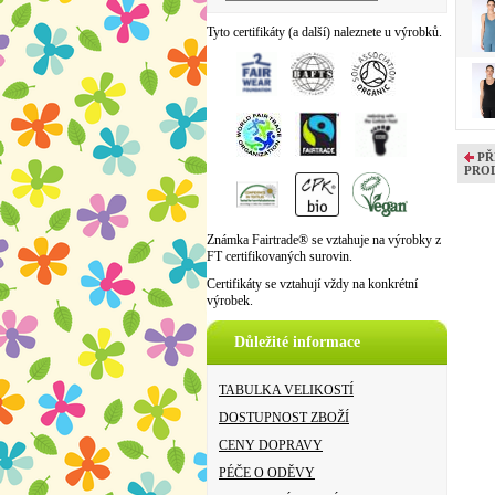
Tyto certifikáty (a další) naleznete u výrobků.
PŘ
PRO
Známka Fairtrade® se vztahuje na výrobky z
FT certifikovaných surovin.
Certifikáty se vztahují vždy na konkrétní
výrobek.
Důležité informace
TABULKA VELIKOSTÍ
DOSTUPNOST ZBOŽÍ
CENY DOPRAVY
PÉČE O ODĚVY