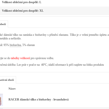
Velikost oblečení pro dospělé: L
Velikost oblečení pro dospělé: XL
zboží
ké dámské tílko na ramínka z biobavlny s příměsí elastanu. Tílko je z velmi jemného úpletu
netáhlo a neškrtilo.
iál: 95%
biobavlna
, 5% elastan
jte se do
tabulky velikostí
pro správnou volbu.
čená údržba: Lze prát v pračce na 40ºC; idalší nformace k péči najdete na štítku produktu
ativní zboží
Název
RACER dámské tílko z biobavlny - levandulová