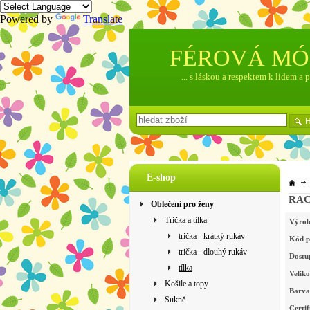
Powered by
Translate
FÉROVÁ M
... s láskou a respektem k lidem a 
E-shop
RACE
Oblečení pro ženy
Trička a tílka
Výrob
trička - krátký rukáv
Kód p
trička - dlouhý rukáv
Dostu
tílka
Veliko
Košile a topy
Barva
Sukně
Certif