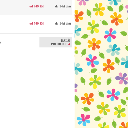
od 749 Kč
do 14ti dnů
od 749 Kč
do 14ti dnů
DALŠÍ
vá
PRODUKT