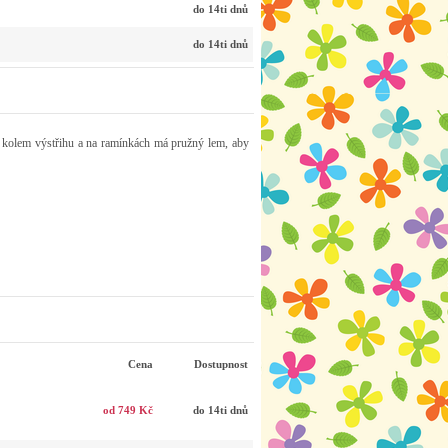
do 14ti dnů
do 14ti dnů
 a kolem výstřihu a na ramínkách má pružný lem, aby
Cena
Dostupnost
od 749 Kč
do 14ti dnů