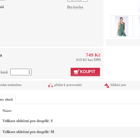
iál
Bio-bavlna
a
749 Kč
619 Kč bez DPH
KOUPIT
t kusů
oslat známému
přidat k porovnání
hlídací pes
nty zboží
Název
Velikost oblečení pro dospělé: S
Velikost oblečení pro dospělé: M