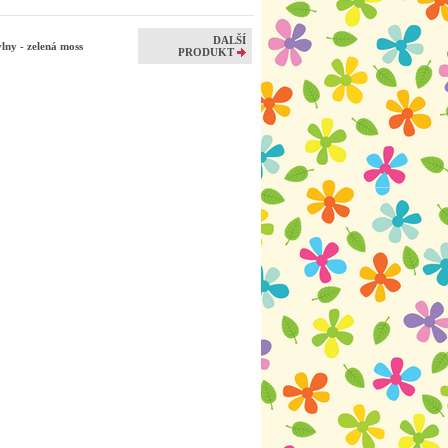
DALŠÍ
lny - zelená moss
PRODUKT