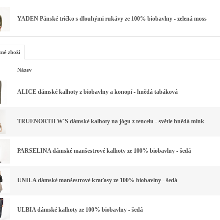
YADEN Pánské tričko s dlouhými rukávy ze 100% biobavlny - zelená moss
zné zboží
Název
ALICE dámské kalhoty z biobavlny a konopí - hnědá tabáková
TRUENORTH W´S dámské kalhoty na jógu z tencelu - světle hnědá mink
PARSELINA dámské manšestrové kalhoty ze 100% biobavlny - šedá
UNILA dámské manšestrové kraťasy ze 100% biobavlny - šedá
ULBIA dámské kalhoty ze 100% biobavlny - šedá