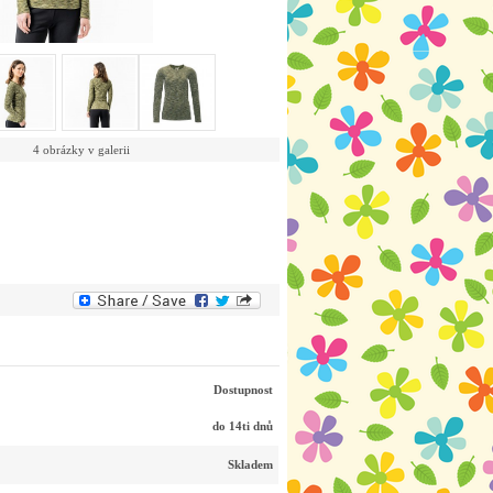
4 obrázky v galerii
Dostupnost
do 14ti dnů
Skladem