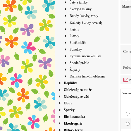
Šaty a tuniky
Mater
Svetry a mikiny
Bundy, kabáty, vesty
Kalhoty, šortky, overaly
Legíny
Plavky
Punčocháče
Ponožky
Cen
Pyžama, noční košilky
Spodní prádlo
Poče
Župany
Dámské funkční oblečení
p
Doplňky
Oblečení pro muže
Varia
Oblečení pro děti
Obuv
Šperky
Bio kosmetika
Ekodrogerie
Bytový textil