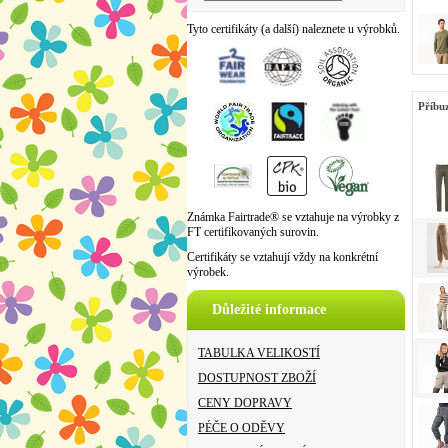
Tyto certifikáty (a další) naleznete u výrobků.
Příbu
Známka Fairtrade® se vztahuje na výrobky z
FT certifikovaných surovin.
Certifikáty se vztahují vždy na konkrétní
výrobek.
Důležité informace
TABULKA VELIKOSTÍ
DOSTUPNOST ZBOŽÍ
CENY DOPRAVY
PÉČE O ODĚVY