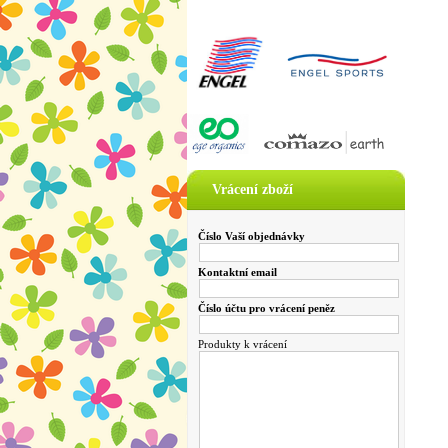
Vrácení zboží
Číslo Vaší objednávky
Kontaktní email
Číslo účtu pro vrácení peněz
Produkty k vrácení