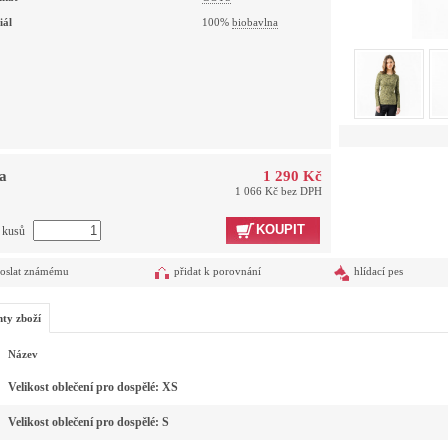
iál
100%
biobavlna
a
1 290 Kč
1 066 Kč bez DPH
KOUPIT
t kusů
oslat známému
přidat k porovnání
hlídací pes
nty zboží
Název
Velikost oblečení pro dospělé: XS
Velikost oblečení pro dospělé: S