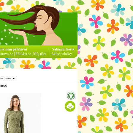
ník není přihlášen
Nákupní košík
strovat se
|
Přihlásit se
|
Můj účet
žádné položky
ená moss
moss