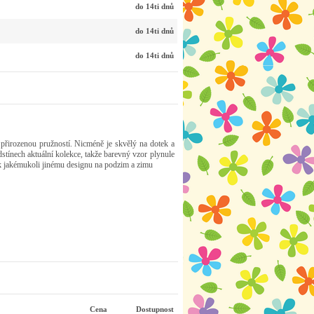
do 14ti dnů
do 14ti dnů
do 14ti dnů
 přirozenou pružností. Nicméně je skvělý na dotek a
dstínech aktuální kolekce, takže barevný vzor plynule
y k jakémukoli jinému designu na podzim a zimu
Cena
Dostupnost