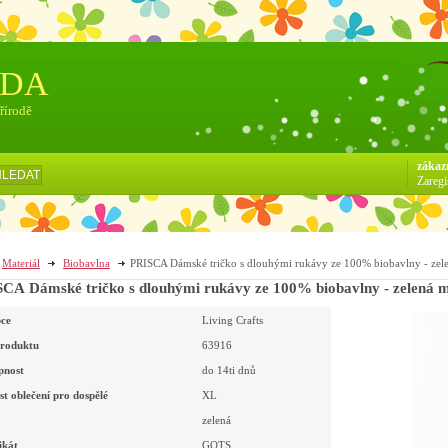
ÓDA
přírodě
zákaz
HLEDAT
Zaregi
Materiál
Biobavlna
PRISCA Dámské tričko s dlouhými rukávy ze 100% biobavlny - zel
CA Dámské tričko s dlouhými rukávy ze 100% biobavlny - zelená 
ce
Living Crafts
roduktu
63916
pnost
do 14ti dnů
st oblečení pro dospělé
XL
zelená
ikát
GOTS