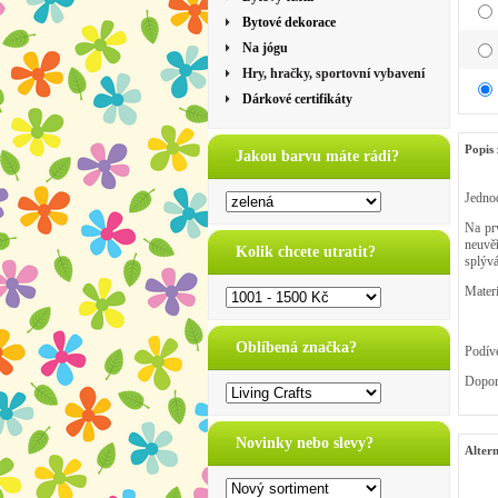
Bytové dekorace
Na jógu
Hry, hračky, sportovní vybavení
Dárkové certifikáty
Popis 
Jakou barvu máte rádi?
Jedno
Na prv
neuvěř
Kolik chcete utratit?
splývá
Mater
Oblíbená značka?
Podíve
Doporu
Novinky nebo slevy?
Altern