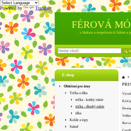
Powered by
Translate
FÉROVÁ M
... s láskou a respektem k lidem a 
E-shop
PRIS
Oblečení pro ženy
Trička a tílka
Výrob
trička - krátký rukáv
Kód p
trička - dlouhý rukáv
Dostu
tílka
Veliko
Košile a topy
Barva
Sukně
Certif