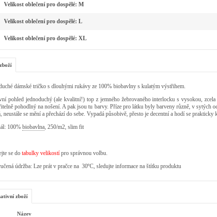
Velikost oblečení pro dospělé: M
Velikost oblečení pro dospělé: L
Velikost oblečení pro dospělé: XL
zboží
duché dámské tričko s dlouhými rukávy ze 100% biobavlny s kulatým výstřihem.
ní pohled jednoduchý (ale kvalitní!) top z jemného žebrovaného interlocku s vysokou, zcela
itelně pohodlný na nošení. A pak jsou tu barvy. Příze pro látku byly barveny různě, v sytých o
, neustále se mění a přechází do sebe. Vypadá působivě, přesto je decentní a hodí se praktick
iál: 100%
biobavlna
, 250/m2, slim fit
jte se do
tabulky velikostí
pro správnou volbu.
čená údržba: Lze prát v pračce na 30ºC, sledujte informace na štítku produktu
ativní zboží
Název