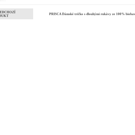
EDCHOZÍ
PRISCA Dámské tričko s dlouhými rukávy ze 100% biobav
DUKT