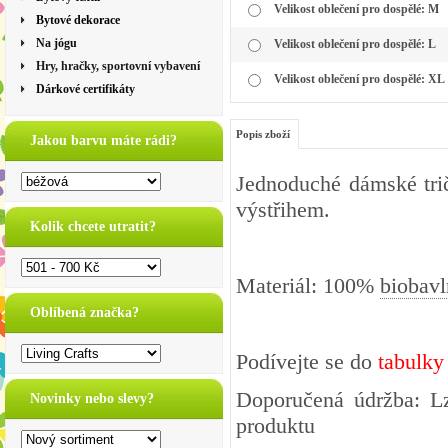
Velikost oblečení pro dospělé: M
Bytové dekorace
Na jógu
Velikost oblečení pro dospělé: L
Hry, hračky, sportovní vybavení
Velikost oblečení pro dospělé: XL
Dárkové certifikáty
Popis zboží
Jakou barvu máte rádi?
Jednoduché dámské tri
výstřihem.
Kolik chcete utratit?
Materiál: 100%
biobavl
Oblíbená značka?
Podívejte se do
tabulky
Doporučená údržba: Lz
Novinky nebo slevy?
produktu