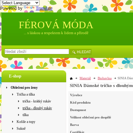
Powered by
Translate
FÉROVÁ MÓDA
... s láskou a respektem k lidem a přírodě
HLEDAT
E-shop
Materiál
Biobavlna
SINIA Dáms
SINIA Dámské tričko s dlouhými
Oblečení pro ženy
Trička a tílka
Výrobce
trička - krátký rukáv
Kód produktu
trička - dlouhý rukáv
Dostupnost
tílka
Velikost oblečení pro dospělé
Košile a topy
Barva
Sukně
Certifikát