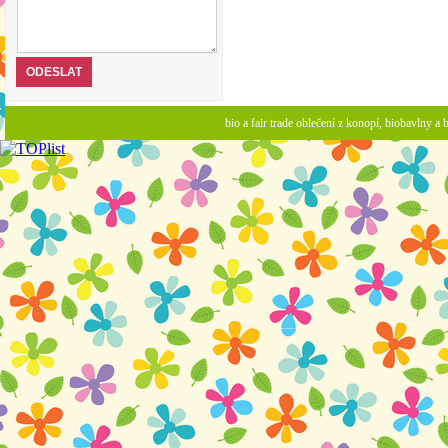
bio a fair trade oblečení z konopí, biobavlny 