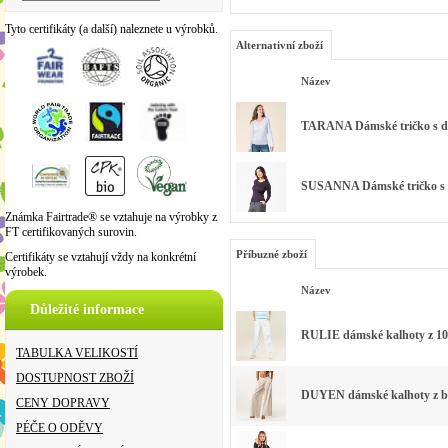
Tyto certifikáty (a další) naleznete u výrobků.
Alternativní zboží
Název
TARANA Dámské tričko s dl
SUSANNA Dámské tričko s dl
Známka Fairtrade® se vztahuje na výrobky z
FT certifikovaných surovin.
Příbuzné zboží
Certifikáty se vztahují vždy na konkrétní
výrobek.
Název
Důležité informace
RULIE dámské kalhoty z 100
TABULKA VELIKOSTÍ
DOSTUPNOST ZBOŽÍ
DUYEN dámské kalhoty z bav
CENY DOPRAVY
PÉČE O ODĚVY