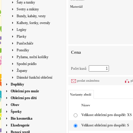
Šaty a tuniky
Materiál
Svetry a mikiny
Bundy, kabáty, vesty
Kalhoty, šortky, overaly
Legíny
Plavky
Punčocháče
Ponožky
Cena
Pyžama, noční košilky
Spodní prádlo
Počet kusů
Župany
Dámské funkční oblečení
poslat známému
p
Doplňky
Oblečení pro muže
Varianty zboží
Oblečení pro děti
Obuv
Název
Šperky
Velikost oblečení pro dospělé: XS
Bio kosmetika
Ekodrogerie
Velikost oblečení pro dospělé: S
Bytový textil