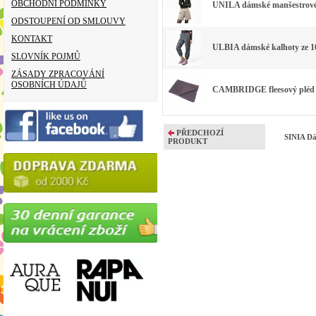
OBCHODNÍ PODMÍNKY
UNILA dámské manšestrové 
ODSTOUPENÍ OD SMLOUVY
KONTAKT
ULBIA dámské kalhoty ze 1
SLOVNÍK POJMŮ
ZÁSADY ZPRACOVÁNÍ
OSOBNÍCH ÚDAJŮ
CAMBRIDGE fleesový pléd ze
PŘEDCHOZÍ
SINIA Dá
PRODUKT