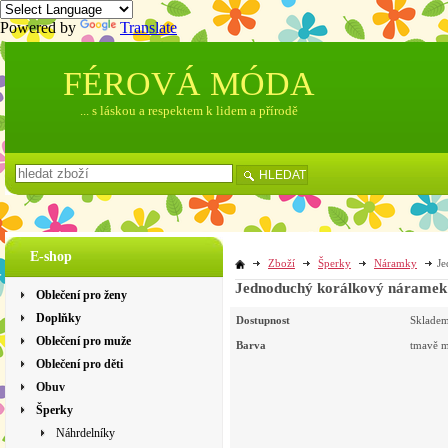
Powered by
Translate
FÉROVÁ MÓDA
... s láskou a respektem k lidem a přírodě
HLEDAT
E-shop
Zboží
Šperky
Náramky
Je
Jednoduchý korálkový náramek
Oblečení pro ženy
Doplňky
Dostupnost
Sklade
Oblečení pro muže
Barva
tmavě 
Oblečení pro děti
Obuv
Šperky
Náhrdelníky