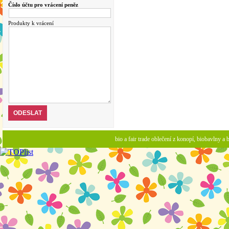
Číslo účtu pro vrácení peněz
Produkty k vrácení
bio a fair trade oblečení z konopí, biobavlny 