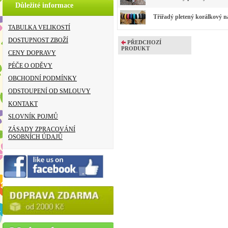
Důležité informace
Třířadý pletený korálkový 
TABULKA VELIKOSTÍ
DOSTUPNOST ZBOŽÍ
PŘEDCHOZÍ
PRODUKT
CENY DOPRAVY
PÉČE O ODĚVY
OBCHODNÍ PODMÍNKY
ODSTOUPENÍ OD SMLOUVY
KONTAKT
SLOVNÍK POJMŮ
ZÁSADY ZPRACOVÁNÍ
OSOBNÍCH ÚDAJŮ