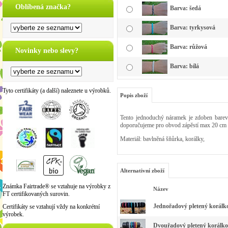
Oblíbená značka?
Barva: šedá
Barva: tyrkysová
Barva: růžová
Novinky nebo slevy?
Barva: bílá
Tyto certifikáty (a další) naleznete u výrobků.
Popis zboží
Tento jednoduchý náramek je
zdoben
barev
doporučujeme pro obvod zápěstí max 20 cm
Materiál: bavlněná šňůrka, korálky,
Alternativní zboží
Známka Fairtrade® se vztahuje na výrobky z
Název
FT certifikovaných surovin.
Jednořadový pletený korál
Certifikáty se vztahují vždy na konkrétní
výrobek.
Dvouřadový pletený korálk