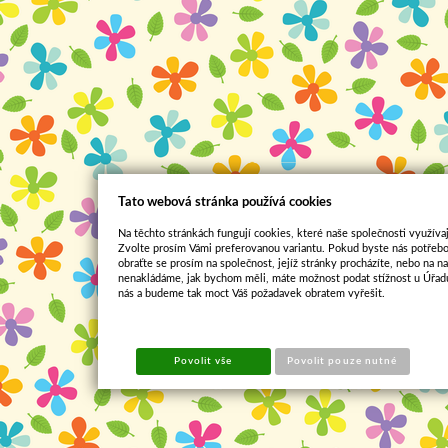
Tato webová stránka používá cookies
Na těchto stránkách fungují cookies, které naše společnosti využívaj
Zvolte prosím Vámi preferovanou variantu. Pokud byste nás potřebo
obraťte se prosím na společnost, jejíž stránky procházíte, nebo na 
nenakládáme, jak bychom měli, máte možnost podat stížnost u Úřadu
nás a budeme tak moct Váš požadavek obratem vyřešit.
Povolit vše
Povolit pouze nutné