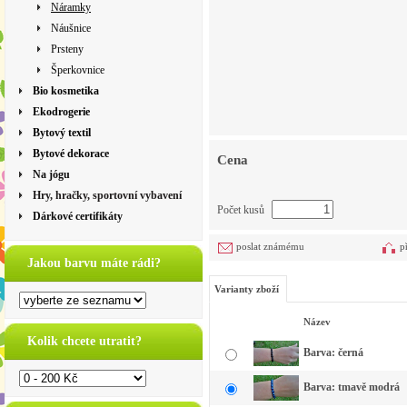
Náramky
Náušnice
Prsteny
Šperkovnice
Bio kosmetika
Ekodrogerie
Bytový textil
Bytové dekorace
Cena
Na jógu
Hry, hračky, sportovní vybavení
Počet kusů
Dárkové certifikáty
poslat známému
p
Jakou barvu máte rádi?
Varianty zboží
Název
Kolik chcete utratit?
Barva: černá
Barva: tmavě modrá