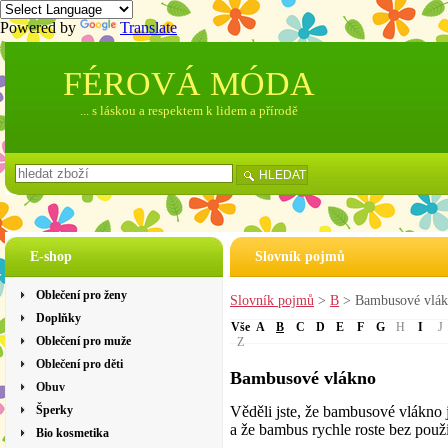
Powered by
Translate
FÉROVÁ MÓDA
... s láskou a respektem k lidem a přírodě
HLEDAT
E-shop
Slovník pojmů
Oblečení pro ženy
Slovník pojmů
>
B
> Bambusové vlá
Doplňky
Vše
A
B
C
D
E
F
G
H
I
J
Oblečení pro muže
Z
Oblečení pro děti
Bambusové vlákno
Obuv
Šperky
Věděli jste, že bambusové vlákno 
a že bambus rychle roste bez použi
Bio kosmetika