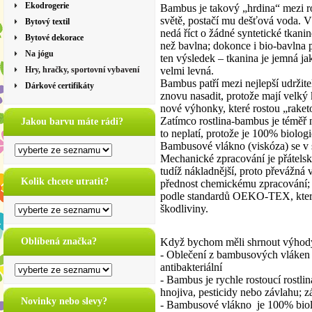
Ekodrogerie
Bambus je takový „hrdina“ mezi rost
světě, postačí mu dešťová voda. V
Bytový textil
nedá říct o žádné syntetické tkanin
Bytové dekorace
než bavlna; dokonce i bio-bavlna p
Na jógu
ten výsledek – tkanina je jemná ja
Hry, hračky, sportovní vybavení
velmi levná.
Bambus patří mezi nejlepší udržitel
Dárkové certifikáty
znovu nasadit, protože mají velký 
nové výhonky, které rostou „rak
Zatímco rostlina-bambus je téměř 
Jakou barvu máte rádi?
to neplatí, protože je 100% biolog
Bambusové vlákno (viskóza) se v
Mechanické zpracování je přátelské
tudíž nákladnější, proto převážná
Kolik chcete utratit?
přednost chemickému zpracování; z
podle standardů OEKO-TEX, které 
škodliviny.
Oblíbená značka?
Když bychom měli shrnout výhody
- Oblečení z bambusových vláken 
antibakteriální
- Bambus je rychle rostoucí rostli
hnojiva, pesticidy nebo závlahu; z
Novinky nebo slevy?
- Bambusové vlákno je 100% biol