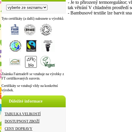
- Je to přirozený termoregulátor; vl
tak větrání V chladném prostředí se
- Bambusové textilie lze barvit sna
Tyto certifikáty (a další) naleznete u výrobků.
Známka Fairtrade® se vztahuje na výrobky z
FT certifikovaných surovin.
Certifikáty se vztahují vždy na konkrétní
výrobek.
Důležité informace
TABULKA VELIKOSTÍ
DOSTUPNOST ZBOŽÍ
CENY DOPRAVY