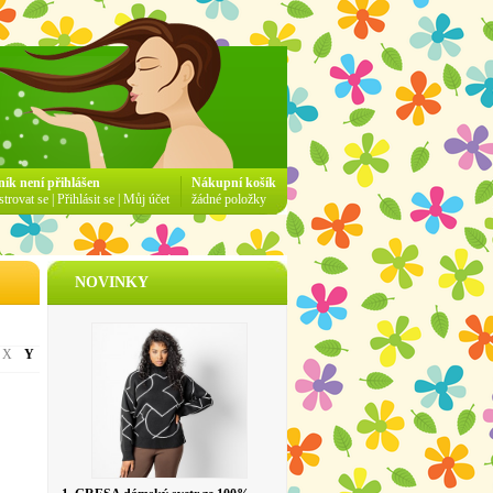
ník není přihlášen
Nákupní košík
strovat se
|
Přihlásit se
|
Můj účet
žádné položky
NOVINKY
X
Y