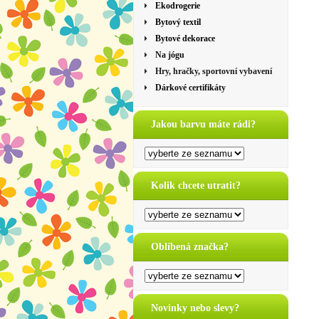
Ekodrogerie
Bytový textil
Bytové dekorace
Na jógu
Hry, hračky, sportovní vybavení
Dárkové certifikáty
Jakou barvu máte rádi?
Kolik chcete utratit?
Oblíbená značka?
Novinky nebo slevy?