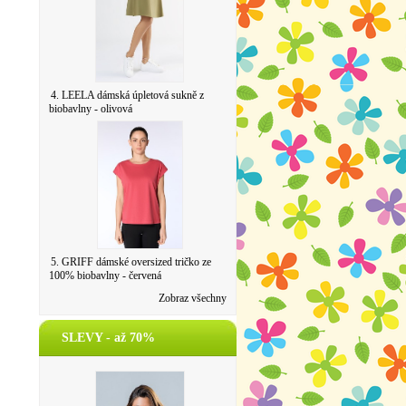
4. LEELA dámská úpletová sukně z
biobavlny - olivová
5. GRIFF dámské oversized tričko ze
100% biobavlny - červená
Zobraz všechny
SLEVY - až 70%