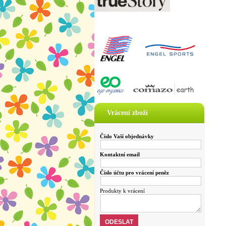
Vrácení zboží
Číslo Vaší objednávky
Kontaktní email
Číslo účtu pro vrácení peněz
Produkty k vrácení