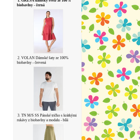
1. GRESA dámský svetr ze 100%
biobavlny - černá
2. VOLAN Dámské šaty ze 100%
biobavlny - červená
3. TN M/S SS Pánské tričko s krátkými
rukávy z biobavlny a modalu - bílá