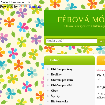
Powered by
Translate
FÉROVÁ M
... s láskou a respektem k lidem a 
E-shop
S
Oblečení pro ženy
Slovní
Doplňky
Vše
A
Z
Oblečení pro muže
Oblečení pro děti
Indig
Obuv
INDIGO 
Šperky
indigov
Bio kosmetika