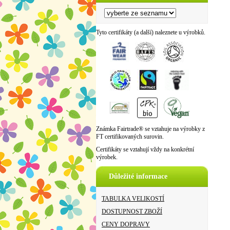
Tyto certifikáty (a další) naleznete u výrobků.
Známka Fairtrade® se vztahuje na výrobky z
FT certifikovaných surovin.
Certifikáty se vztahují vždy na konkrétní
výrobek.
Důležité informace
TABULKA VELIKOSTÍ
DOSTUPNOST ZBOŽÍ
CENY DOPRAVY