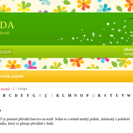
ÓDA
přírodě
zákaz
HLEDAT
Zaregi
lovník pojmů
k pojmů
>
I
> Indigo
B
C
D
E
F
G
H
I
J
K
L
M
N
O
P
Q
R
S
T
U
V
W
o
je prastaré přírodní barvivo na textil. Jedná se o temně modrý prášek, získávaný z polokeře
níku, který se pěstuje převážně v Indii.