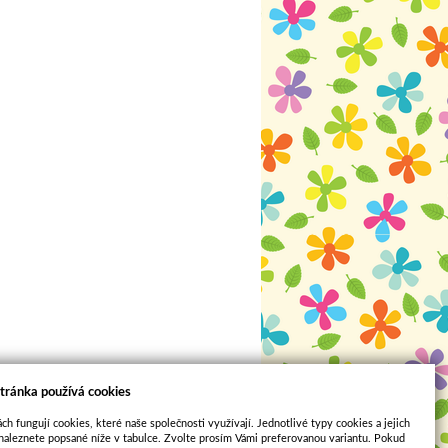
tránka používá cookies
ch fungují cookies, které naše společnosti využívají. Jednotlivé typy cookies a jejich
naleznete popsané níže v tabulce. Zvolte prosím Vámi preferovanou variantu. Pokud