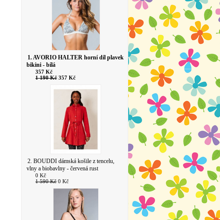
1. AVORIO HALTER horní díl plavek
bikini - bílá
357 Kč
1 190 Kč
357 Kč
2. BOUDDI dámská košile z tencelu,
vlny a biobavlny - červená rust
0 Kč
1 590 Kč
0 Kč