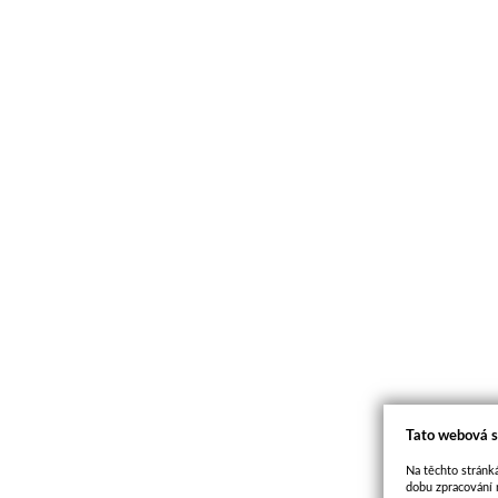
Tato webová s
Na těchto stránká
dobu zpracování 