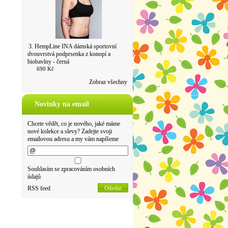
3. HempLine INA dámská sportovní
dvouvrstvá podprsenka z konopí a
biobavlny - černá
690 Kč
Zobraz všechny
Novinky na email
Chcete vědět, co je nového, jaké máme
nové kolekce a slevy? Zadejte svoji
emailovou adresu a my vám napíšeme
Souhlasím se zpracováním osobních
údajů
RSS feed
Odeslat