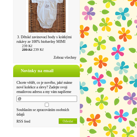
3. Dětské zavinovací body s krátkými
rukávy ze 100% biobavlny MIMI
239 Kč
299 Kč
239 Kč
Zobraz všechny
Novinky na email
Chcete vědět, co je nového, jaké máme
nové kolekce a slevy? Zadejte svoji
emailovou adresu a my vám napíšeme
Souhlasím se zpracováním osobních
údajů
RSS feed
Odeslat