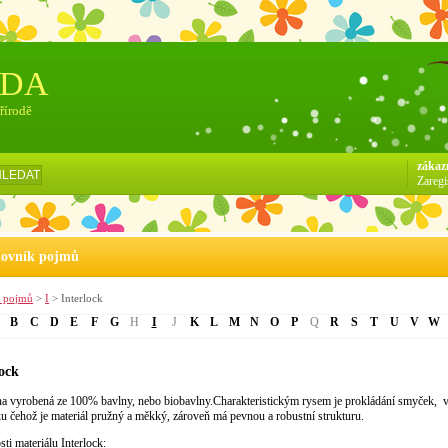
ÓDA
přírodě
zákaz
HLEDAT
Zaregi
lovník pojmů
k pojmů
>
I
> Interlock
B
C
D
E
F
G
H
I
J
K
L
M
N
O
P
Q
R
S
T
U
V
W
lock
na vyrobená ze 100% bavlny, nebo biobavlny.Charakteristickým rysem je prokládání smyček, 
u čehož je materiál pružný a měkký, zároveň má pevnou a robustní strukturu.
sti materiálu Interlock: