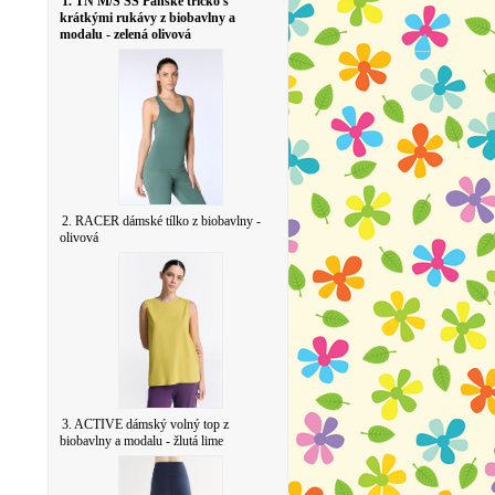
1. TN M/S SS Pánské tričko s
krátkými rukávy z biobavlny a
modalu - zelená olivová
2. RACER dámské tílko z biobavlny -
olivová
3. ACTIVE dámský volný top z
biobavlny a modalu - žlutá lime