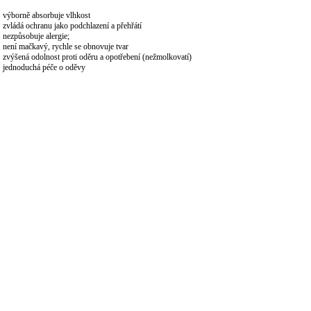
výborně absorbuje vlhkost
zvládá ochranu jako podchlazení a přehřátí
nezpůsobuje alergie;
není mačkavý, rychle se obnovuje tvar
zvýšená odolnost proti oděru a opotřebení (nežmolkovatí)
jednoduchá péče o oděvy