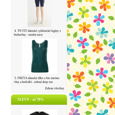
4. TN FIT dámské cyklistické legíny z
biobavlny - modrá navy
5. FREYA dámské tílko z bio merino
vlny a hedvábí - zelená deep sea
Zobraz všechny
SLEVY - až 70%