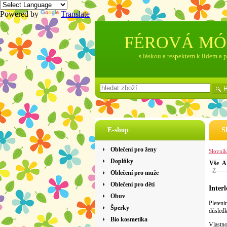
Powered by
Translate
FÉROVÁ M
... s láskou a respektem k lidem a 
E-shop
S
Oblečení pro ženy
Slovní
Doplňky
Vše
A
Z
Oblečení pro muže
Oblečení pro děti
Inter
Obuv
Pleteni
Šperky
důsledk
Bio kosmetika
Vlastno