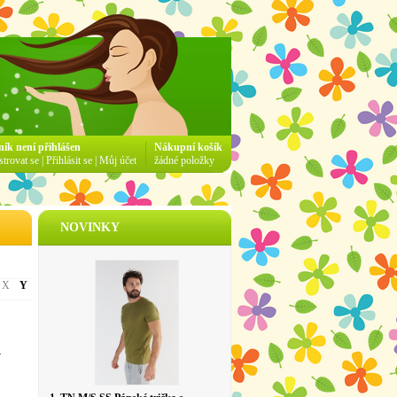
ník není přihlášen
Nákupní košík
strovat se
|
Přihlásit se
|
Můj účet
žádné položky
NOVINKY
X
Y
v