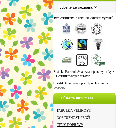
Tyto certifikáty (a další) naleznete u výrobků.
Známka Fairtrade® se vztahuje na výrobky z
FT certifikovaných surovin.
Certifikáty se vztahují vždy na konkrétní
výrobek.
Důležité informace
TABULKA VELIKOSTÍ
DOSTUPNOST ZBOŽÍ
CENY DOPRAVY