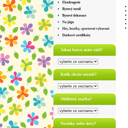
Ekodrogerie
Bytový textil
Bytové dekorace
Na jógu
Hry, hračky, sportovní vybavení
Dárkové certifikáty
Jakou barvu máte rádi?
Kolik chcete utratit?
Oblíbená značka?
Novinky nebo slevy?