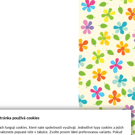
tránka používá cookies
ch fungují cookies, které naše společnosti využívají. Jednotlivé typy cookies a jejich
naleznete popsané níže v tabulce. Zvolte prosím Vámi preferovanou variantu. Pokud