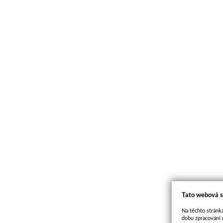
Tato webová s
Na těchto stránká
dobu zpracování 