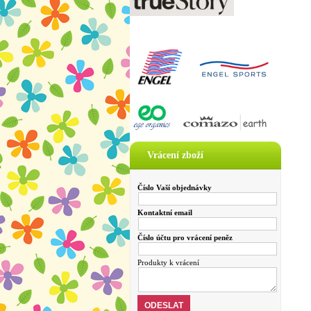
Vrácení zboží
Číslo Vaší objednávky
Kontaktní email
Číslo účtu pro vrácení peněz
Produkty k vrácení