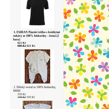
1. FABIAN Pánské tričko s krátkými
rukávy ze 100% biobavlny - černá (2
kusy)
621 Kč
690 Kč
621 Kč
2. Dětský overal ze 100% biobavlny,
MIMI
359 Kč
449 Kč
359 Kč