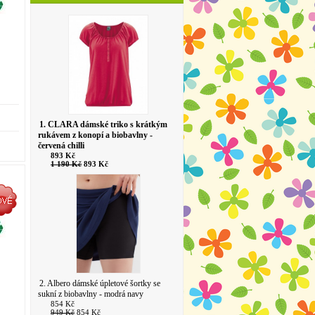
1. CLARA dámské triko s krátkým
rukávem z konopí a biobavlny -
červená chilli
893 Kč
1 190 Kč
893 Kč
2. Albero dámské úpletové šortky se
sukní z biobavlny - modrá navy
854 Kč
949 Kč
854 Kč