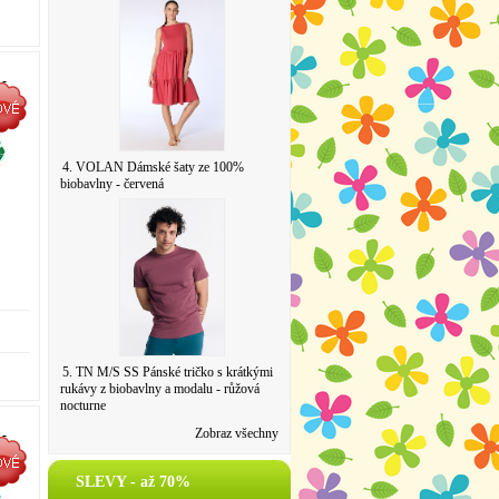
 -
4. VOLAN Dámské šaty ze 100%
biobavlny - červená
5. TN M/S SS Pánské tričko s krátkými
rukávy z biobavlny a modalu - růžová
nocturne
Zobraz všechny
 -
SLEVY - až 70%