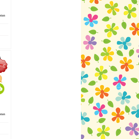
stan
i
á
stan