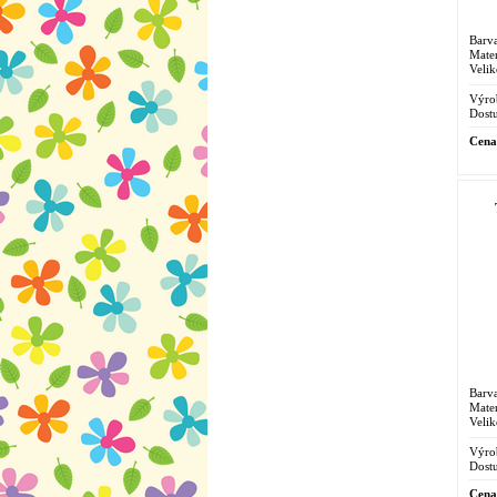
Barva
Mater
Velik
Výro
Dostu
Cena
Barva
Mater
Velik
Výro
Dostu
Cena