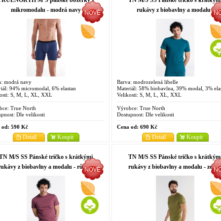
TRUENORTH M´S pánské boxerky z
TN M/S SS Pánské tričko s krátkým
mikromodalu - modrá navy
rukávy z biobavlny a modalu -
modrozelená libelle
a: modrá navy
Barva: modrozelená libelle
iál: 94% micromodal, 6% elastan
Materiál: 58% biobavlna, 39% modal, 3% ela
osti: S, M, L, XL, XXL
Velikosti: S, M, L, XL, XXL
bce:
True North
Výrobce:
True North
pnost:
Dle velikosti
Dostupnost:
Dle velikosti
 od:
590 Kč
Cena od:
690 Kč
Detail
Koupit
Detail
Koupit
TN M/S SS Pánské tričko s krátkými
TN M/S SS Pánské tričko s krátkým
rukávy z biobavlny a modalu - růžová
rukávy z biobavlny a modalu - zelen
nocturne
olivová