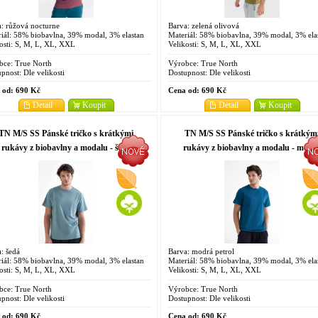
: růžová nocturne
Barva: zelená olivová
iál: 58% biobavlna, 39% modal, 3% elastan
Materiál: 58% biobavlna, 39% modal, 3% ela
osti: S, M, L, XL, XXL
Velikosti: S, M, L, XL, XXL
bce:
True North
Výrobce:
True North
pnost:
Dle velikosti
Dostupnost:
Dle velikosti
 od:
690 Kč
Cena od:
690 Kč
Detail
Koupit
Detail
Koupit
TN M/S SS Pánské tričko s krátkými
TN M/S SS Pánské tričko s krátkým
rukávy z biobavlny a modalu - šedá
rukávy z biobavlny a modalu - modr
petrol
: šedá
Barva: modrá petrol
iál: 58% biobavlna, 39% modal, 3% elastan
Materiál: 58% biobavlna, 39% modal, 3% ela
osti: S, M, L, XL, XXL
Velikosti: S, M, L, XL, XXL
bce:
True North
Výrobce:
True North
pnost:
Dle velikosti
Dostupnost:
Dle velikosti
 od:
690 Kč
Cena od:
690 Kč