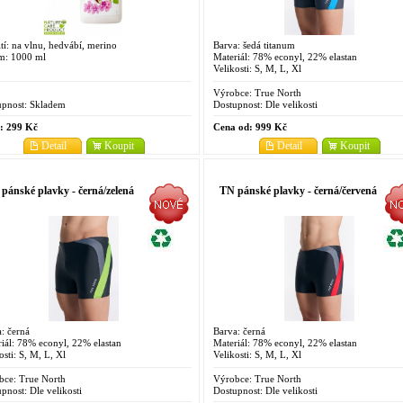
tí: na vlnu, hedvábí, merino
Barva: šedá titanum
m: 1000 ml
Materiál: 78% econyl, 22% elastan
Velikosti: S, M, L, Xl
Výrobce:
True North
pnost:
Skladem
Dostupnost:
Dle velikosti
:
299 Kč
Cena od:
999 Kč
Detail
Koupit
Detail
Koupit
pánské plavky - černá/zelená
TN pánské plavky - černá/červená
: černá
Barva: černá
iál: 78% econyl, 22% elastan
Materiál: 78% econyl, 22% elastan
osti: S, M, L, Xl
Velikosti: S, M, L, Xl
bce:
True North
Výrobce:
True North
pnost:
Dle velikosti
Dostupnost:
Dle velikosti