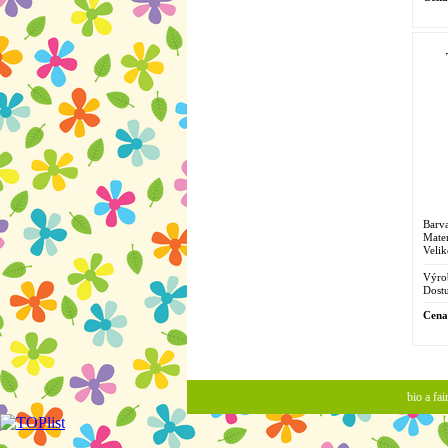
Barva
Mater
Velik
Výro
Dostu
Cena
bio a fa