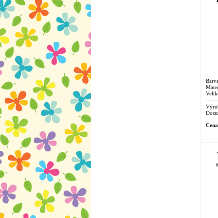
Barv
Mater
Velik
Výro
Dostu
Cena