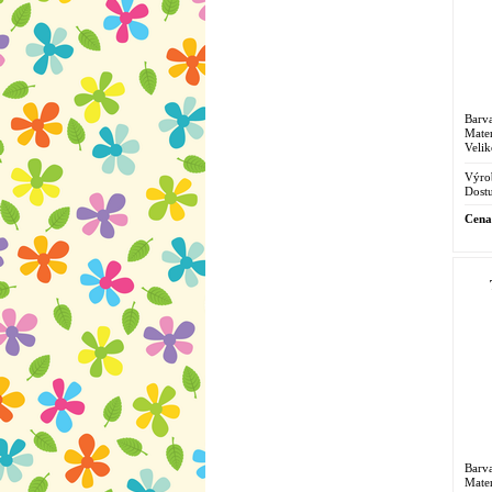
Barva
Mater
Velik
Výro
Dostu
Cena
Barv
Mater