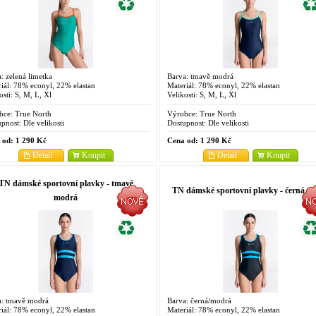
: zelená limetka
Barva: tmavě modrá
iál: 78% econyl, 22% elastan
Materiál: 78% econyl, 22% elastan
osti: S, M, L, Xl
Velikosti: S, M, L, Xl
bce:
True North
Výrobce:
True North
pnost:
Dle velikosti
Dostupnost:
Dle velikosti
 od:
1 290 Kč
Cena od:
1 290 Kč
Detail
Koupit
Detail
Koupit
TN dámské sportovní plavky - tmavě
TN dámské sportovní plavky - černá
modrá
a: tmavě modrá
Barva: černá/modrá
iál: 78% econyl, 22% elastan
Materiál: 78% econyl, 22% elastan