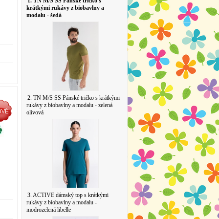
1. TN M/S SS Pánské tričko s
krátkými rukávy z biobavlny a
modalu - šedá
2. TN M/S SS Pánské tričko s krátkými
rukávy z biobavlny a modalu - zelená
olivová
3. ACTIVE dámský top s krátkými
rukávy z biobavlny a modalu -
modrozelená libelle