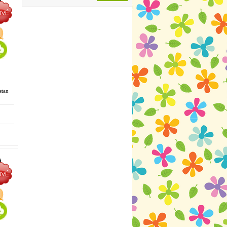
i
stan
i
á