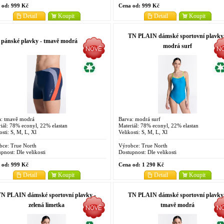
 od:
999 Kč
Cena od:
999 Kč
Detail
Koupit
Detail
Koupit
TN PLAIN dámské sportovní plavky
pánské plavky - tmavě modrá
modrá surf
a: tmavě modrá
Barva: modrá surf
iál: 78% econyl, 22% elastan
Materiál: 78% econyl, 22% elastan
osti: S, M, L, Xl
Velikosti: S, M, L, Xl
bce:
True North
Výrobce:
True North
pnost:
Dle velikosti
Dostupnost:
Dle velikosti
 od:
999 Kč
Cena od:
1 290 Kč
Detail
Koupit
Detail
Koupit
N PLAIN dámské sportovní plavky -
TN PLAIN dámské sportovní plavky
zelená limetka
tmavě modrá