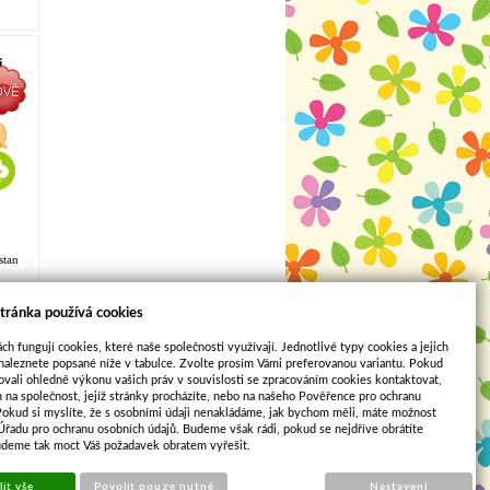
i
á
stan
tránka používá cookies
ch fungují cookies, které naše společnosti využívají. Jednotlivé typy cookies a jejich
naleznete popsané níže v tabulce. Zvolte prosím Vámi preferovanou variantu. Pokud
ovali ohledně výkonu vašich práv v souvislosti se zpracováním cookies kontaktovat,
m na společnost, jejíž stránky procházíte, nebo na našeho Pověřence pro ochranu
3
...
6
Pokud si myslíte, že s osobními údaji nenakládáme, jak bychom měli, máte možnost
 Úřadu pro ochranu osobních údajů. Budeme však rádi, pokud se nejdříve obrátíte
Sun-shop
udeme tak moct Váš požadavek obratem vyřešit.
it vše
Povolit pouze nutné
Nastavení