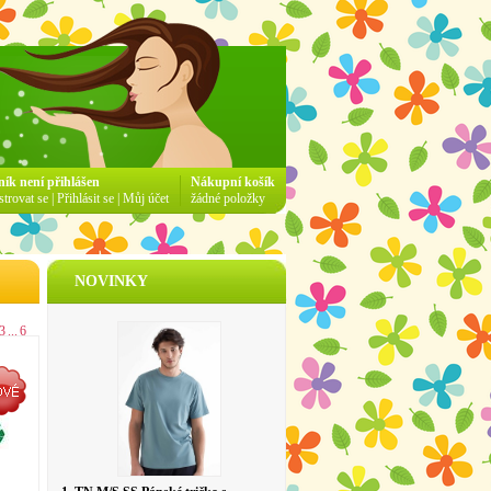
ník není přihlášen
Nákupní košík
strovat se
|
Přihlásit se
|
Můj účet
žádné položky
NOVINKY
3
...
6