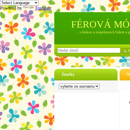
Powered by
Translate
FÉROVÁ M
... s láskou a respektem k lidem a 
Značky
N