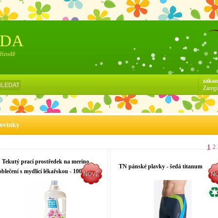
ÓDA
přírodě
zákaz
HLEDAT
Zaregi
ovinky
1
2
Tekutý prací prostředek na merino
TN pánské plavky - šedá titanum
oblečení s mydlicí lékařskou - 1000 ml