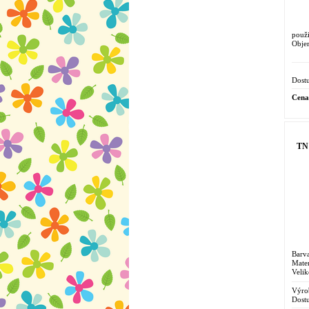
použi
Obje
Dostu
Cena
TN 
Barva
Mater
Velik
Výro
Dostu