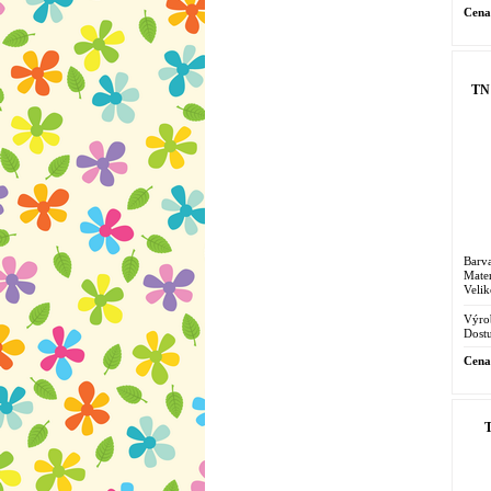
Cena
TN 
Barv
Mater
Velik
Výro
Dostu
Cena
T