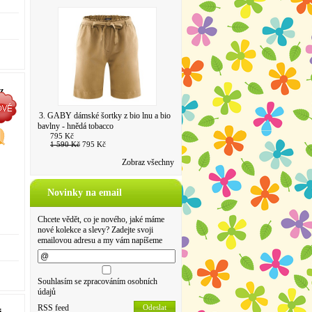
z
3. GABY dámské šortky z bio lnu a bio
bavlny - hnědá tobacco
795 Kč
1 590 Kč
795 Kč
Zobraz všechny
Novinky na email
Chcete vědět, co je nového, jaké máme
nové kolekce a slevy? Zadejte svoji
emailovou adresu a my vám napíšeme
Souhlasím se zpracováním osobních
údajů
RSS feed
Odeslat