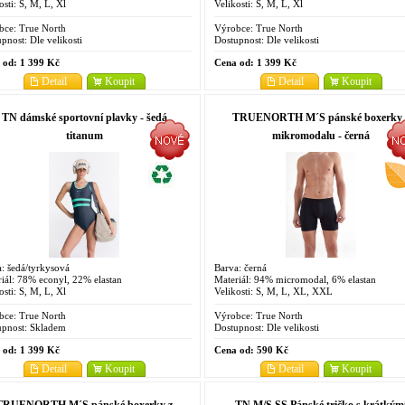
osti: S, M, L, Xl
Velikosti: S, M, L, Xl
bce:
True North
Výrobce:
True North
pnost:
Dle velikosti
Dostupnost:
Dle velikosti
 od:
1 399 Kč
Cena od:
1 399 Kč
Detail
Koupit
Detail
Koupit
TN dámské sportovní plavky - šedá
TRUENORTH M´S pánské boxerky 
titanum
mikromodalu - černá
: šedá/tyrkysová
Barva: černá
iál: 78% econyl, 22% elastan
Materiál: 94% micromodal, 6% elastan
osti: S, M, L, Xl
Velikosti: S, M, L, XL, XXL
bce:
True North
Výrobce:
True North
pnost:
Skladem
Dostupnost:
Dle velikosti
 od:
1 399 Kč
Cena od:
590 Kč
Detail
Koupit
Detail
Koupit