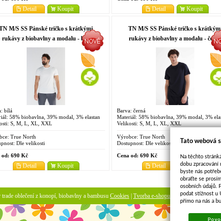
Detail
Koupit
Detail
Koupit
TN M/S SS Pánské tričko s krátkými
TN M/S SS Pánské tričko s krátkým
rukávy z biobavlny a modalu - bílá
rukávy z biobavlny a modalu - čern
: bílá
Barva: černá
iál: 58% biobavlna, 39% modal, 3% elastan
Materiál: 58% biobavlna, 39% modal, 3% ela
osti: S, M, L, XL, XXL
Velikosti: S, M, L, XL, XXL
bce:
True North
Výrobce:
True North
Tato webová s
pnost:
Dle velikosti
Dostupnost:
Dle velikosti
 od:
690 Kč
Cena od:
690 Kč
Na těchto stránká
dobu zpracování 
Detail
Koupit
Detail
Koupit
byste nás potřeb
obraťte se prosí
1
2
osobních údajů. 
podat stížnost u
ir trade oblečení z konopí, biobavlny a bambusu
Cookies
|
Tvorba e-shopu
-
pronájem e-shopu
přímo na nás a b
Povol