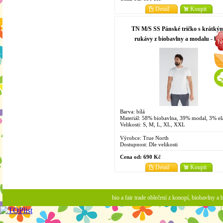
Detail
Koupit
TN M/S SS Pánské tričko s krátký
rukávy z biobavlny a modalu - bíl
Barva: bílá
Materiál: 58% biobavlna, 39% modal, 3% el
Velikosti: S, M, L, XL, XXL
Výrobce:
True North
Dostupnost:
Dle velikosti
Cena od:
690 Kč
Detail
Koupit
bio a fair trade oblečení z konopí, biobavlny 