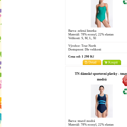
Barva: zelená limetka
Materiál: 78% econyl, 22% elastan
Velikosti: S, M, L, Xl
Výrobce:
True North
Dostupnost:
Dle velikosti
Cena od:
1 290 Kč
Detail
Koupit
TN dámské sportovní plavky - tma
modrá
Barva: tmavě modrá
Materiál: 78% econyl, 22% elastan