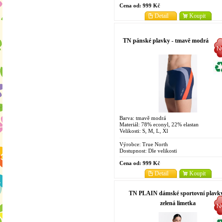
Cena od:
999 Kč
Detail
Koupit
TN pánské plavky - tmavě modrá
Barva: tmavě modrá
Materiál: 78% econyl, 22% elastan
Velikosti: S, M, L, Xl
Výrobce:
True North
Dostupnost:
Dle velikosti
Cena od:
999 Kč
Detail
Koupit
TN PLAIN dámské sportovní plavky
zelená limetka