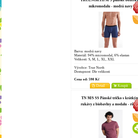
TRUENORTH M´S pánské boxerky
mikromodalu - modrá navy
Barva: modrá navy
Materiál: 94% micromodal, 6% elastan
Velikosti: S, M, L, XL, XXL
Výrobce:
True North
Dostupnost:
Dle velikosti
Cena od:
590 Kč
Detail
Koupit
TN M/S SS Pánské tričko s krátký
rukávy z biobavlny a modalu - růžo
nocturne