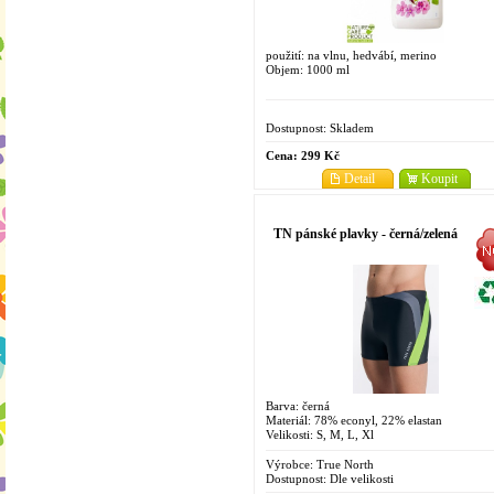
použití: na vlnu, hedvábí, merino
Objem: 1000 ml
Dostupnost:
Skladem
Cena:
299 Kč
Detail
Koupit
TN pánské plavky - černá/zelená
Barva: černá
Materiál: 78% econyl, 22% elastan
Velikosti: S, M, L, Xl
Výrobce:
True North
Dostupnost:
Dle velikosti