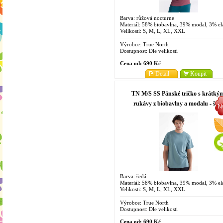
Barva: růžová nocturne
Materiál: 58% biobavlna, 39% modal, 3% el
Velikosti: S, M, L, XL, XXL
Výrobce:
True North
Dostupnost:
Dle velikosti
Cena od:
690 Kč
Detail
Koupit
TN M/S SS Pánské tričko s krátký
rukávy z biobavlny a modalu - šed
Barva: šedá
Materiál: 58% biobavlna, 39% modal, 3% el
Velikosti: S, M, L, XL, XXL
Výrobce:
True North
Dostupnost:
Dle velikosti
Cena od:
690 Kč