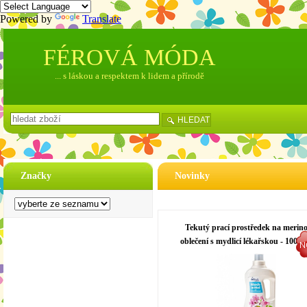
Powered by
Translate
FÉROVÁ MÓDA
... s láskou a respektem k lidem a přírodě
HLEDAT
Značky
Novinky
Tekutý prací prostředek na merin
oblečení s mydlicí lékařskou - 1000 