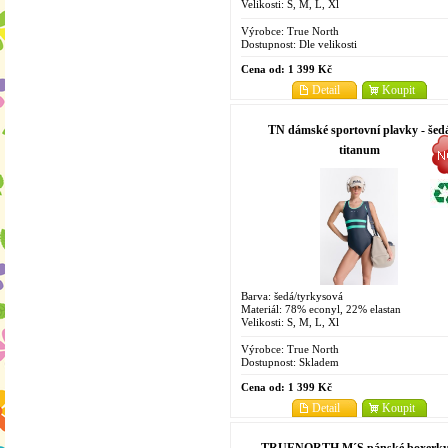
Velikosti: S, M, L, Xl
Výrobce:
True North
Dostupnost:
Dle velikosti
Cena od:
1 399 Kč
Detail
Koupit
TN dámské sportovní plavky - šed
titanum
Barva: šedá/tyrkysová
Materiál: 78% econyl, 22% elastan
Velikosti: S, M, L, Xl
Výrobce:
True North
Dostupnost:
Skladem
Cena od:
1 399 Kč
Detail
Koupit