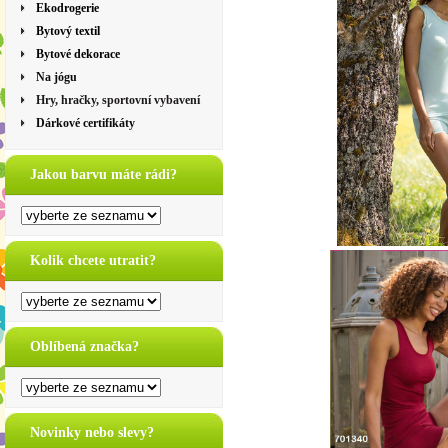
Ekodrogerie
Bytový textil
Bytové dekorace
Na jógu
Hry, hračky, sportovní vybavení
Dárkové certifikáty
Jakou barvu máte rádi?
Kolik chcete utratit?
Oblíbená značka?
Novinky nebo slevy?