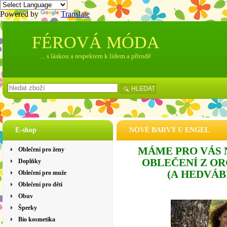
Powered by
Translate
FÉROVÁ MÓDA
... s láskou a respektem k lidem a přírodě
HLEDAT
E-shop
NOVÉ BARVY U ENGEL
MÁME PRO VÁS 
Oblečení pro ženy
OBLEČENÍ Z O
Doplňky
(A
HEDVÁBÍ
Oblečení pro muže
Oblečení pro děti
Obuv
Šperky
Bio kosmetika