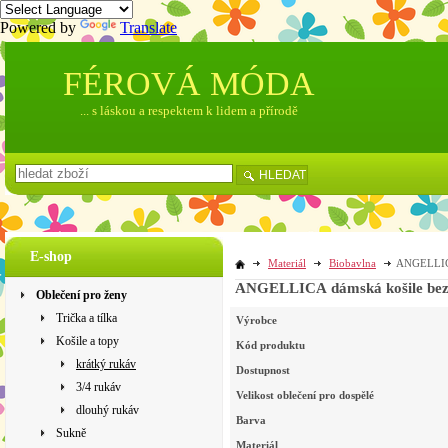
Powered by
Translate
FÉROVÁ MÓDA
... s láskou a respektem k lidem a přírodě
HLEDAT
E-shop
Materiál
Biobavlna
ANGELLICA 
ANGELLICA dámská košile bez r
Oblečení pro ženy
Trička a tílka
Výrobce
Košile a topy
Kód produktu
krátký rukáv
Dostupnost
3/4 rukáv
Velikost oblečení pro dospělé
dlouhý rukáv
Barva
Sukně
Materiál