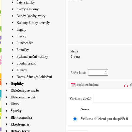
Šaty a tuniky
Svetry a mikiny
Bundy, kabáty, vesty
Kalhoty, šortky, overaly
Legíny
Plavky
Punčocháče
Ponožky
Sleva
Cena
Pyžama, noční košilky
Spodní prádlo
Župany
Počet kusů
Dámské funkční oblečení
Doplňky
poslat známému
p
Oblečení pro muže
Oblečení pro děti
Varianty zboží
Obuv
Název
Šperky
Bio kosmetika
Velikost oblečení pro dospělé: 6
Ekodrogerie
Bytový textil