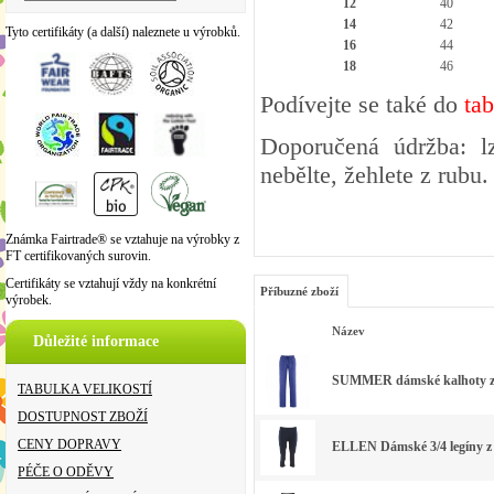
12
40
14
42
Tyto certifikáty (a další) naleznete u výrobků.
16
44
18
46
Podívejte se také do
ta
Doporučená údržba: l
nebělte, žehlete z rubu
Známka Fairtrade® se vztahuje na výrobky z
FT certifikovaných surovin.
Certifikáty se vztahují vždy na konkrétní
Příbuzné zboží
výrobek.
Název
Důležité informace
SUMMER dámské kalhoty ze
TABULKA VELIKOSTÍ
DOSTUPNOST ZBOŽÍ
CENY DOPRAVY
ELLEN Dámské 3/4 legíny z 
PÉČE O ODĚVY