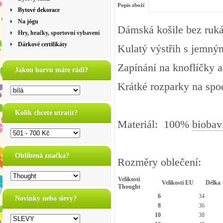
Popis zboží
Bytové dekorace
Na jógu
Dámská košile bez ruk
Hry, hračky, sportovní vybavení
Dárkové certifikáty
Kulatý výstřih s jemný
Zapínání na knoflíčky a
Jakou barvu máte rádi?
Krátké rozparky na sp
Kolik chcete utratit?
Materiál: 100%
biobav
Oblíbená značka?
Rozměry oblečení:
Velikosti
Velikosti EU
Délka
Thought
6
34
Novinky nebo slevy?
8
36
10
38