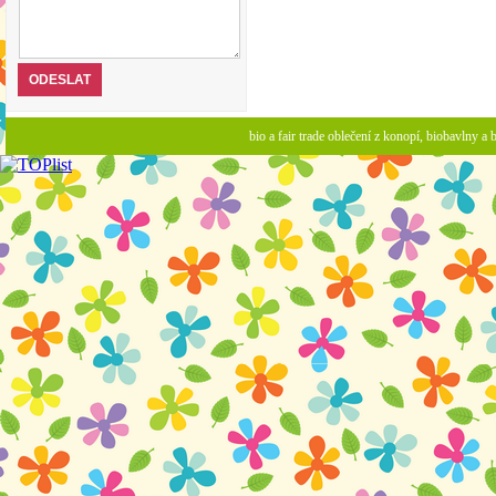
bio a fair trade oblečení z konopí, biobavlny 