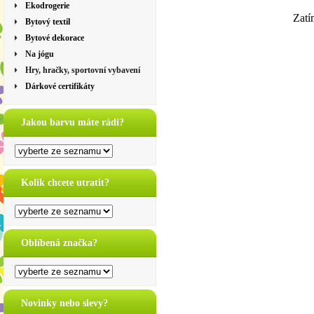
Ekodrogerie
Zatí
Bytový textil
Bytové dekorace
Na jógu
Hry, hračky, sportovní vybavení
Dárkové certifikáty
Jakou barvu máte rádi?
Kolik chcete utratit?
Oblíbená značka?
Novinky nebo slevy?