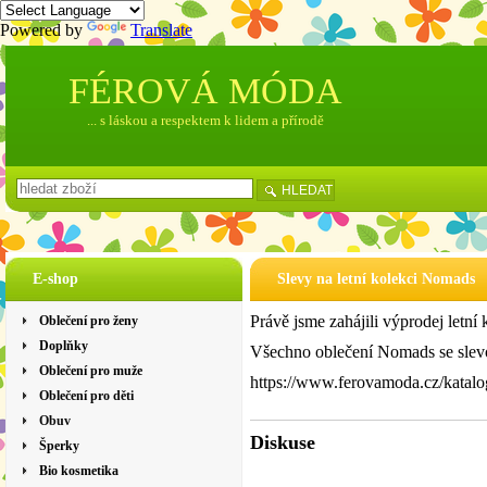
Powered by
Translate
FÉROVÁ MÓDA
... s láskou a respektem k lidem a přírodě
HLEDAT
E-shop
Slevy na letní kolekci Nomads
Právě jsme zahájili výprodej letn
Oblečení pro ženy
Doplňky
Všechno oblečení Nomads se slevo
Oblečení pro muže
https://www.ferovamoda.cz/katal
Oblečení pro děti
Obuv
Diskuse
Šperky
Bio kosmetika