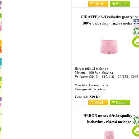
Detail
Koupit
GIRAFFE dívčí kalhotky (panty) ze
100% biobavlny - růžová melange
Barva: růžová melange
Materiál: 100 % biobavlna
Velikosti: 98/104, 110/116, 122/128, 134/1
146/152, 158/164
Výrobce:
Living Crafts
Dostupnost:
Skladem
Cena od:
239 Kč
Detail
Koupit
HERON unisex dětské spodky z
biobavlny - růžová melange