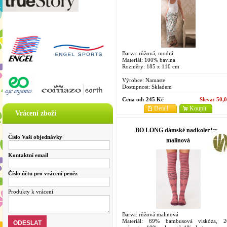
Barva: růžová, modrá
Materiál: 100% bavlna
Rozměry: 185 x 110 cm
Výrobce:
Namaste
Dostupnost:
Skladem
Cena od:
245 Kč
Sleva:
50,
Detail
Koupit
Vrácení zboží
BO LONG dámské nadkolenky -
Číslo Vaší objednávky
malinová
Kontaktní email
Číslo účtu pro vrácení peněz
Produkty k vrácení
Barva: růžová malinová
Materiál: 69% bambusová viskóza, 