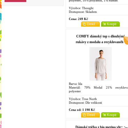
polyester, 10% polyamid, 1% elastan
Velikosti: 36-39 (4-7)
Výrobce:
Thought
Dostupnost:
Skladem
Cena:
249 Kč
Detail
Koupit
COMFY dámský top s dlouhými
rukávy z modalu a recyklovaného
polyesteru - lila
Barva: lila
Materiál: 79% Modal 21% recyklov
polyester
Velikosti: XS, S, M, L, XL
Výrobce:
True North
Dostupnost:
Dle velikosti
Cena od:
1 190 Kč
Detail
Koupit
Dámské tričko z bio merino vlny a