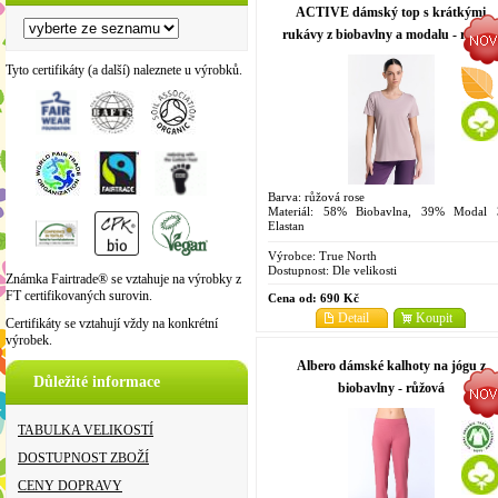
ACTIVE dámský top s krátkými
rukávy z biobavlny a modalu - růžov
rosen
Tyto certifikáty (a další) naleznete u výrobků.
Barva: růžová rose
Materiál: 58% Biobavlna, 39% Modal
Elastan
Velikosti: XS, S, M, L, XL
Výrobce:
True North
Dostupnost:
Dle velikosti
Známka Fairtrade® se vztahuje na výrobky z
FT certifikovaných surovin.
Cena od:
690 Kč
Detail
Koupit
Certifikáty se vztahují vždy na konkrétní
výrobek.
Albero dámské kalhoty na jógu z
Důležité informace
biobavlny - růžová
TABULKA VELIKOSTÍ
DOSTUPNOST ZBOŽÍ
CENY DOPRAVY