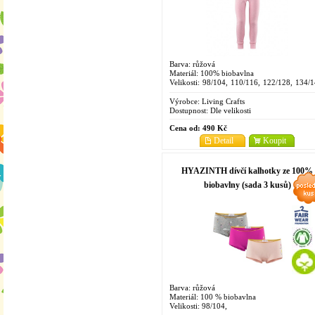
Barva: růžová
Materiál: 100% biobavlna
Velikosti: 98/104, 110/116, 122/128, 134/1
146/152, 158/164
Výrobce:
Living Crafts
Dostupnost:
Dle velikosti
Cena od:
490 Kč
Detail
Koupit
HYAZINTH dívčí kalhotky ze 100%
biobavlny (sada 3 kusů)
Barva: růžová
Materiál: 100 % biobavlna
Velikosti: 98/104,