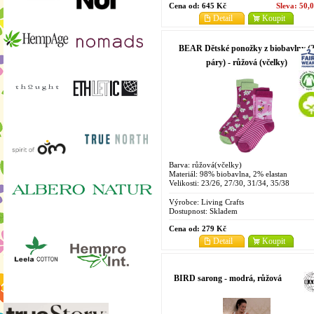
Cena od:
645 Kč
Sleva:
50,
Detail
Koupit
BEAR Dětské ponožky z biobavlny (
páry) - růžová (včelky)
Barva: růžová(včelky)
Materiál: 98% biobavlna, 2% elastan
Velikosti: 23/26, 27/30, 31/34, 35/38
Výrobce:
Living Crafts
Dostupnost:
Skladem
Cena od:
279 Kč
Detail
Koupit
BIRD sarong - modrá, růžová