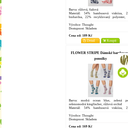
Barva: růžová, fialová
Materiál: 54% bambusová viskóza, 
biobavlna, 22% recyklovaný polyester,
elastan
Velikosti: 4-7
Výrobce:
Thought
Dostupnost:
Skladem
Cena od:
189 Kč
Detail
Koupit
FLOWER STRIPE Dámské bambuso
ponožky
Barva: modrá ocean blue, zelená pe
zelenomodrá kingfischer, růžová orchid
Materiál: 54% bambusová viskóza, 
biobavlna, 22% polyester(recyklovaný),
elastan
Výrobce:
Thought
Velikosti: 4-7
Dostupnost:
Skladem
Cena od:
169 Kč