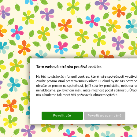
Tato webová stránka používá cookies
Na těchto stránkách fungují cookies, které naše společnosti využívaj
Zvolte prosím Vámi preferovanou variantu. Pokud byste nás potřebo
obraťte se prosím na společnost, jejíž stránky procházíte, nebo na 
nenakládáme, jak bychom měli, máte možnost podat stížnost u Úřadu
nás a budeme tak moct Váš požadavek obratem vyřešit.
Povolit vše
Povolit pouze nutné