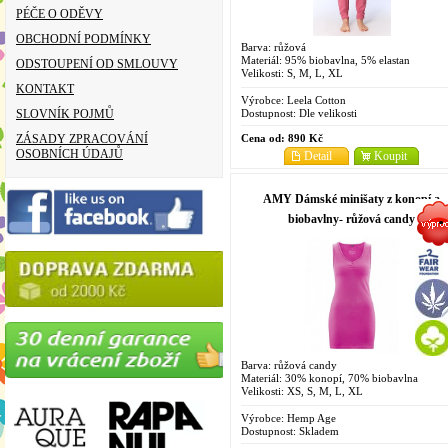
PÉČE O ODĚVY
OBCHODNÍ PODMÍNKY
Barva: růžová
Materiál: 95% biobavlna, 5% elastan
ODSTOUPENÍ OD SMLOUVY
Velikosti: S, M, L, XL
KONTAKT
Výrobce:
Leela Cotton
Dostupnost:
Dle velikosti
SLOVNÍK POJMŮ
Cena od:
890 Kč
ZÁSADY ZPRACOVÁNÍ
OSOBNÍCH ÚDAJŮ
Detail
Koupit
AMY Dámské minišaty z konopí a
biobavlny- růžová candy
Barva: růžová candy
Materiál: 30% konopí, 70% biobavlna
Velikosti: XS, S, M, L, XL
Výrobce:
Hemp Age
Dostupnost:
Skladem