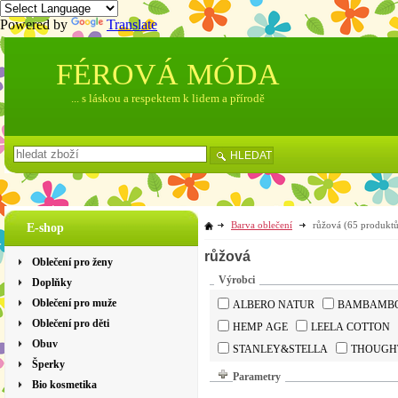
Powered by
Translate
FÉROVÁ MÓDA
... s láskou a respektem k lidem a přírodě
HLEDAT
Barva oblečení
růžová
(65 produktů
E-shop
růžová
Oblečení pro ženy
Výrobci
Doplňky
Oblečení pro muže
ALBERO NATUR
BAMBAMB
Oblečení pro děti
HEMP AGE
LEELA COTTON
Obuv
STANLEY&STELLA
THOUGH
Šperky
Parametry
Bio kosmetika