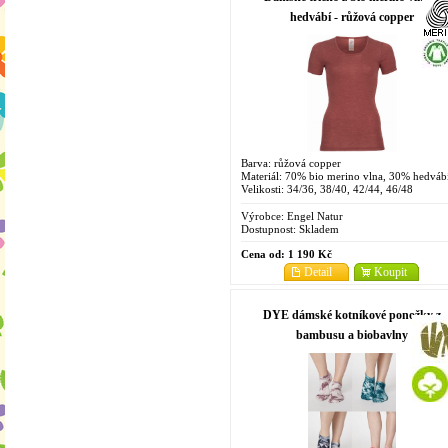
hedvábí - růžová copper
Barva: růžová copper
Materiál: 70% bio merino vlna, 30% hedváb
Velikosti: 34/36, 38/40, 42/44, 46/48
Výrobce:
Engel Natur
Dostupnost:
Skladem
Cena od:
1 190 Kč
Detail
Koupit
DYE dámské kotníkové ponožky z
bambusu a biobavlny