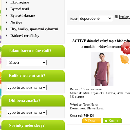
Ekodrogerie
Bytový textil
Bytové dekorace
katalog
Řadit:
Na jógu
Hry, hračky, sportovní vybavení
Dárkové certifikáty
ACTIVE dámský volný top z biobavl
a modalu - růžová nocturne
Jakou barvu máte rádi?
Kolik chcete utratit?
Barva: růžová nocturne
Materiál: 58% organická bavlna, 39% mod
3% elastan
Oblíbená značka?
Velikosti: XS, S, M, L, XL
Výrobce:
True North
Dostupnost:
Dle velikosti
Cena od:
749 Kč
Detail
Koupit
Novinky nebo slevy?