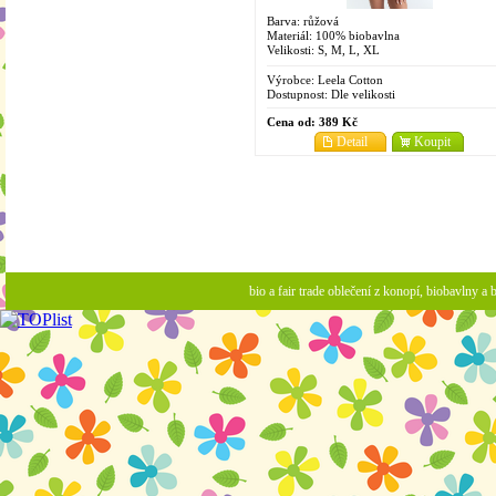
Barva: růžová
Materiál: 100% biobavlna
Velikosti: S, M, L, XL
Výrobce:
Leela Cotton
Dostupnost:
Dle velikosti
Cena od:
389 Kč
Detail
Koupit
bio a fair trade oblečení z konopí, biobavlny 