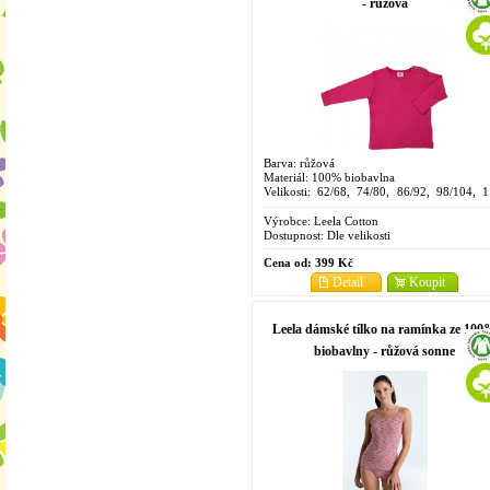
- růžová
Barva: růžová
Materiál: 100% biobavlna
Velikosti: 62/68, 74/80, 86/92, 98/104, 1
128
Výrobce:
Leela Cotton
Dostupnost:
Dle velikosti
Cena od:
399 Kč
Detail
Koupit
Leela dámské tílko na ramínka ze 10
biobavlny - růžová sonne