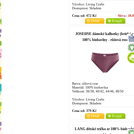
Výrobce:
Living Crafts
Dostupnost:
Skladem
Cena od:
472 Kč
Sleva:
20,
Detail
Koupit
JOSEfiNE dámské kalhotky (briefs) z
100% biobavlny - růžová rose
Barva: růžová rose
Materiál: 100% biobavlna
Velikosti: 36/38, 40/42, 44/46, 48/50
Výrobce:
Living Crafts
Dostupnost:
Skladem
Cena od:
379 Kč
Detail
Koupit
LANG dětské tričko ze 100% biobavln