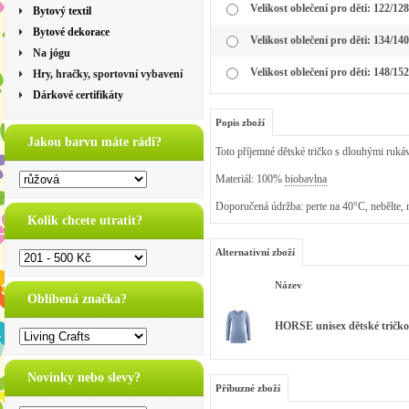
Velikost oblečení pro děti: 122/128 
Bytový textil
Bytové dekorace
Velikost oblečení pro děti: 134/140 
Na jógu
Velikost oblečení pro děti: 148/152 
Hry, hračky, sportovní vybavení
Dárkové certifikáty
Popis zboží
Jakou barvu máte rádi?
Toto příjemné dětské tričko s dlouhými rukáv
Materiál: 100%
biobavlna
Doporučená údržba: perte na 40°C, nebělte, 
Kolik chcete utratit?
Alternativní zboží
Název
Oblíbená značka?
HORSE unisex dětské tričko
Novinky nebo slevy?
Příbuzné zboží