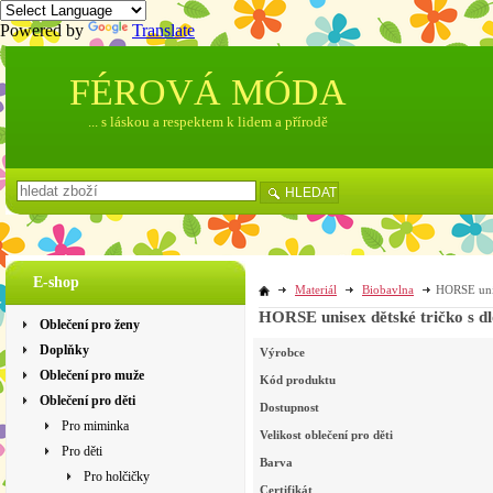
Powered by
Translate
FÉROVÁ MÓDA
... s láskou a respektem k lidem a přírodě
HLEDAT
E-shop
Materiál
Biobavlna
HORSE unis
HORSE unisex dětské tričko s d
Oblečení pro ženy
Doplňky
Výrobce
Oblečení pro muže
Kód produktu
Oblečení pro děti
Dostupnost
Pro miminka
Velikost oblečení pro děti
Pro děti
Barva
Pro holčičky
Certifikát