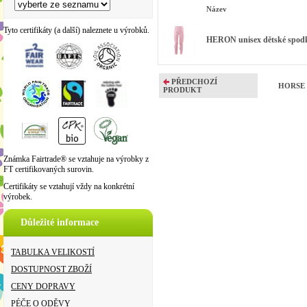
Název
Tyto certifikáty (a další) naleznete u výrobků.
HERON unisex dětské spodky
PŘEDCHOZÍ
HORSE u
PRODUKT
Známka Fairtrade® se vztahuje na výrobky z
FT certifikovaných surovin.
Certifikáty se vztahují vždy na konkrétní
výrobek.
Důležité informace
TABULKA VELIKOSTÍ
DOSTUPNOST ZBOŽÍ
CENY DOPRAVY
PÉČE O ODĚVY