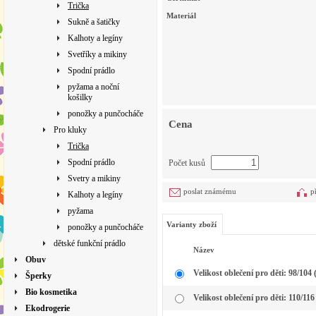
Trička
Materiál
Sukně a šatičky
Kalhoty a legíny
Svetříky a mikiny
Spodní prádlo
pyžama a noční
košilky
ponožky a punčocháče
Cena
Pro kluky
Trička
Spodní prádlo
Počet kusů
Svetry a mikiny
poslat známému
p
Kalhoty a legíny
pyžama
Varianty zboží
ponožky a punčocháče
dětské funkční prádlo
Název
Obuv
Velikost oblečení pro děti: 98/104 
Šperky
Bio kosmetika
Velikost oblečení pro děti: 110/116 
Ekodrogerie