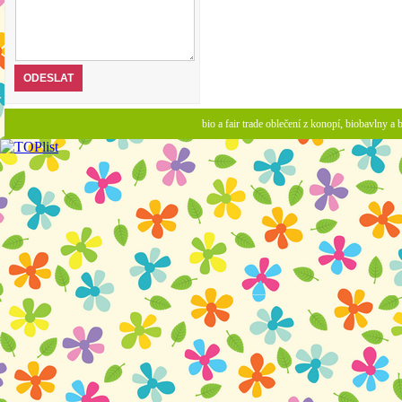
bio a fair trade oblečení z konopí, biobavlny 