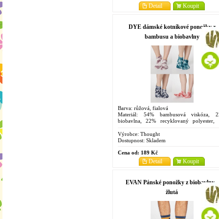
Detail
Koupit
DYE dámské kotníkové ponožky z
bambusu a biobavlny
Barva: růžová, fialová
Materiál: 54% bambusová viskóza, 
biobavlna, 22% recyklovaný polyester,
elastan
Velikosti: 4-7
Výrobce:
Thought
Dostupnost:
Skladem
Cena od:
189 Kč
Detail
Koupit
EVAN Pánské ponožky z biobavlny -
žlutá