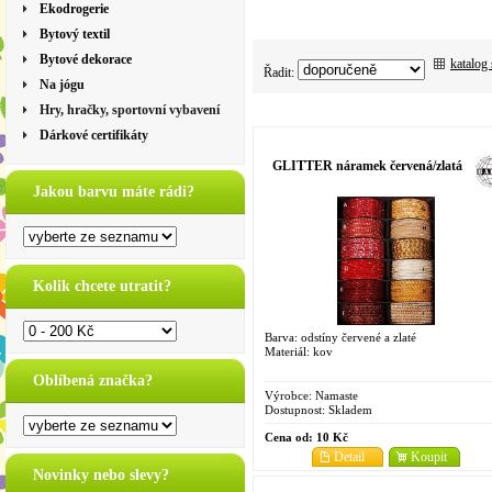
Ekodrogerie
Bytový textil
Bytové dekorace
katalog
Řadit:
Na jógu
Hry, hračky, sportovní vybavení
Dárkové certifikáty
GLITTER náramek červená/zlatá
Jakou barvu máte rádi?
Kolik chcete utratit?
Barva: odstíny červené a zlaté
Materiál: kov
Oblíbená značka?
Výrobce:
Namaste
Dostupnost:
Skladem
Cena od:
10 Kč
Detail
Koupit
Novinky nebo slevy?