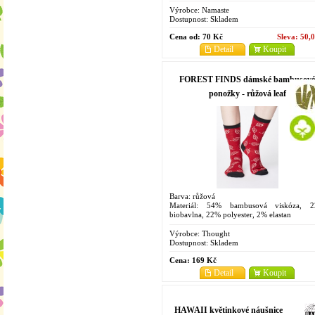
Výrobce:
Namaste
Dostupnost:
Skladem
Cena od:
70 Kč
Sleva:
50,
Detail
Koupit
FOREST FINDS dámské bambusové
ponožky - růžová leaf
Barva: růžová
Materiál: 54% bambusová viskóza, 
biobavlna, 22% polyester, 2% elastan
Velikosti: 4-7
Výrobce:
Thought
Dostupnost:
Skladem
Cena:
169 Kč
Detail
Koupit
HAWAII květinkové náušnice