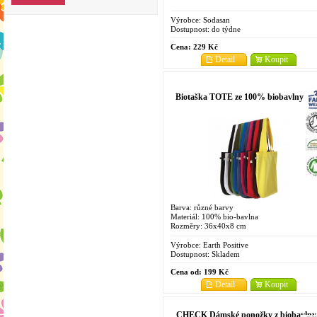
Výrobce:
Sodasan
Dostupnost:
do týdne
Cena:
229 Kč
Detail
Koupit
Biotaška TOTE ze 100% biobavlny
Barva: různé barvy
Materiál: 100% bio-bavlna
Rozměry: 36x40x8 cm
Výrobce:
Earth Positive
Dostupnost:
Skladem
Cena od:
199 Kč
Detail
Koupit
CHECK Dámské ponožky z biobavlny 