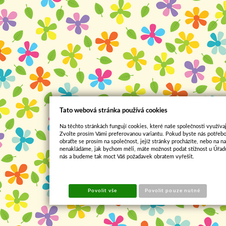
Tato webová stránka používá cookies
Na těchto stránkách fungují cookies, které naše společnosti využívaj
Zvolte prosím Vámi preferovanou variantu. Pokud byste nás potřebo
obraťte se prosím na společnost, jejíž stránky procházíte, nebo na 
nenakládáme, jak bychom měli, máte možnost podat stížnost u Úřadu
nás a budeme tak moct Váš požadavek obratem vyřešit.
Povolit vše
Povolit pouze nutné