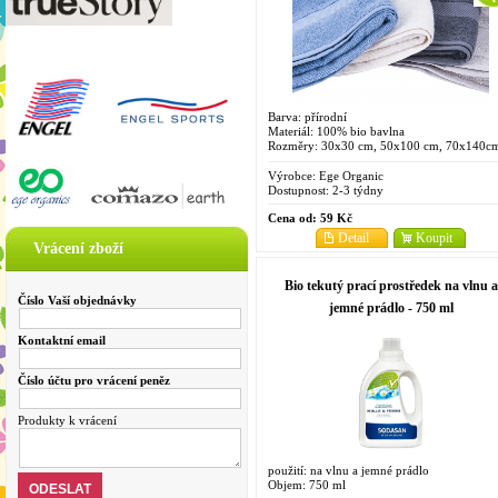
Barva: přírodní
Materiál: 100% bio bavlna
Rozměry: 30x30 cm, 50x100 cm, 70x140c
Výrobce:
Ege Organic
Dostupnost:
2-3 týdny
Cena od:
59 Kč
Detail
Koupit
Vrácení zboží
Bio tekutý prací prostředek na vlnu a
Číslo Vaší objednávky
jemné prádlo - 750 ml
Kontaktní email
Číslo účtu pro vrácení peněz
Produkty k vrácení
použití: na vlnu a jemné prádlo
Objem: 750 ml