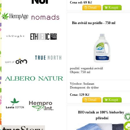
Cena od:
69 Kč
Detail
Koupit
Bio aviváž na prádlo - 750 ml
použití: veganská aviváž
Objem: 750 ml
Výrobce:
Sodasan
Dostupnost:
do týdne
Cena:
129 Kč
Detail
Koupit
BIO ručník ze 100% biobavlny -
přírodní