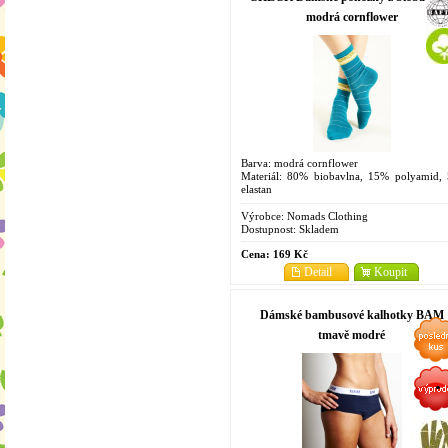
modrá cornflower
Barva: modrá cornflower
Materiál: 80% biobavlna, 15% polyamid,
elastan
Velikosti: 4-7
Výrobce:
Nomads Clothing
Dostupnost:
Skladem
Cena:
169 Kč
Detail
Koupit
Dámské bambusové kalhotky BAM
tmavě modré