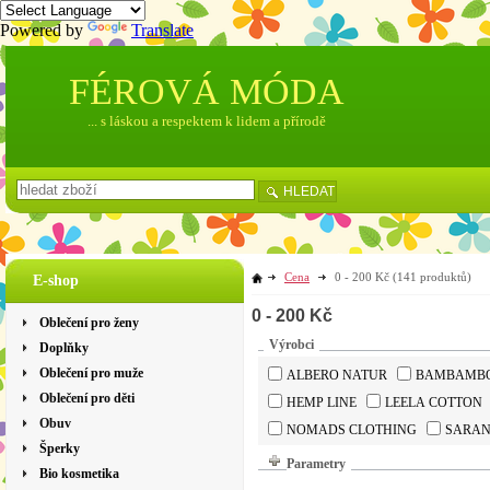
Powered by
Translate
FÉROVÁ MÓDA
... s láskou a respektem k lidem a přírodě
HLEDAT
Cena
0 - 200 Kč
(141 produktů)
E-shop
0 - 200 Kč
Oblečení pro ženy
Výrobci
Doplňky
Oblečení pro muže
ALBERO NATUR
BAMBAMB
Oblečení pro děti
HEMP LINE
LEELA COTTON
Obuv
NOMADS CLOTHING
SARA
Šperky
Parametry
Bio kosmetika