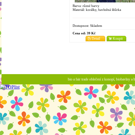
Barva: různé barvy
Materiál: korálky, bavlněná šňůrka
Dostupnost:
Skladem
Cena od:
39 Kč
Detail
Koupit
bio a fair trade oblečení z konopí, biobavlny 