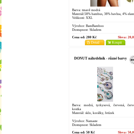
Barva: tmavě modrá
Materiál:58% bambus, 38% bavlna, 4% elast
Velikosti: XXL
Výrobce:
BamBamboo
Dostupnost:
Skladem
Cena od:
280 Kč
Sleva:
20,
Detail
Koupit
DONUT náhrdelník - různé barvy
Barva: modrá, tyrkysová, červená, červ
kostka
Materiál: sklo, korálky, řetízek
Výrobce:
Namaste
Dostupnost:
Skladem
Cena od:
50 Kč
Sleva:
50,