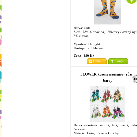
Barva: žlutá
Slož.: 78% biobavlna, 19% recyklovaný nyl
3% elastan
Velikosti: 41-46 (7-11)
Výrobce:
Thought
Dostupnost:
Skladem
Cena:
189 Kč
Detail
Koupit
FLOWER kožené náušnice - různé
barvy
Barva: oranžová, modrá, bílá, hnědá, fialo
červená
Materiál: kůže, dřevěné korálky