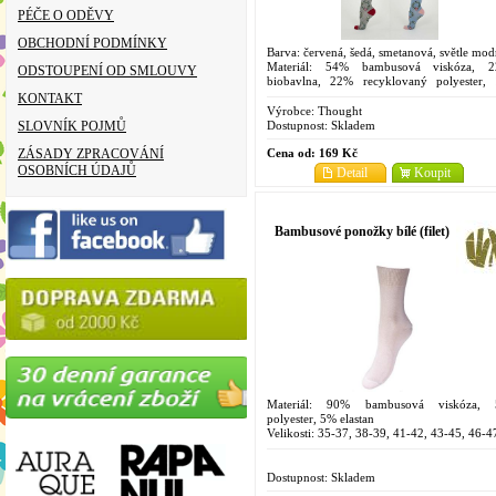
PÉČE O ODĚVY
OBCHODNÍ PODMÍNKY
Barva: červená, šedá, smetanová, světle mod
Materiál: 54% bambusová viskóza, 
ODSTOUPENÍ OD SMLOUVY
biobavlna, 22% recyklovaný polyester,
elastan
KONTAKT
Velikosti: 4-7
Výrobce:
Thought
Dostupnost:
Skladem
SLOVNÍK POJMŮ
Cena od:
169 Kč
ZÁSADY ZPRACOVÁNÍ
OSOBNÍCH ÚDAJŮ
Detail
Koupit
Bambusové ponožky bílé (filet)
Materiál: 90% bambusová viskóza,
polyester, 5% elastan
Velikosti: 35-37, 38-39, 41-42, 43-45, 46-4
Dostupnost:
Skladem