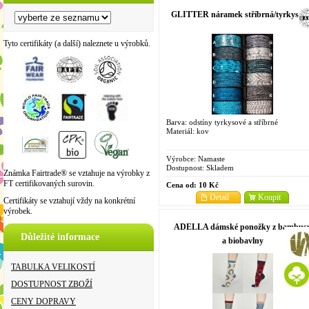
GLITTER náramek stříbrná/tyrkysov
Tyto certifikáty (a další) naleznete u výrobků.
Barva: odstíny tyrkysové a stříbrné
Materiál: kov
Výrobce:
Namaste
Dostupnost:
Skladem
Známka Fairtrade® se vztahuje na výrobky z
FT certifikovaných surovin.
Cena od:
10 Kč
Detail
Koupit
Certifikáty se vztahují vždy na konkrétní
výrobek.
ADELLA dámské ponožky z bambus
Důležité informace
a biobavlny
TABULKA VELIKOSTÍ
DOSTUPNOST ZBOŽÍ
CENY DOPRAVY