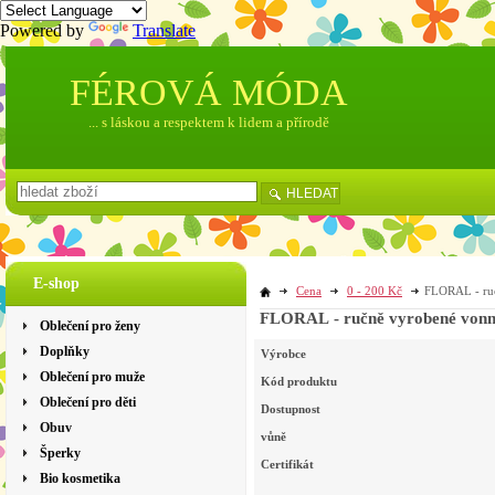
Powered by
Translate
FÉROVÁ MÓDA
... s láskou a respektem k lidem a přírodě
HLEDAT
E-shop
Cena
0 - 200 Kč
FLORAL - ruč
FLORAL - ručně vyrobené vonné
Oblečení pro ženy
Doplňky
Výrobce
Oblečení pro muže
Kód produktu
Oblečení pro děti
Dostupnost
Obuv
vůně
Šperky
Certifikát
Bio kosmetika