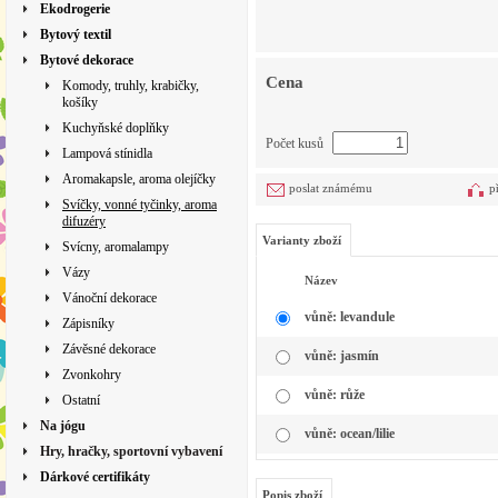
Ekodrogerie
Bytový textil
Bytové dekorace
Cena
Komody, truhly, krabičky,
košíky
Kuchyňské doplňky
Počet kusů
Lampová stínidla
Aromakapsle, aroma olejíčky
poslat známému
p
Svíčky, vonné tyčinky, aroma
difuzéry
Varianty zboží
Svícny, aromalampy
Vázy
Název
Vánoční dekorace
vůně: levandule
Zápisníky
Závěsné dekorace
vůně: jasmín
Zvonkohry
vůně: růže
Ostatní
Na jógu
vůně: ocean/lilie
Hry, hračky, sportovní vybavení
Dárkové certifikáty
Popis zboží