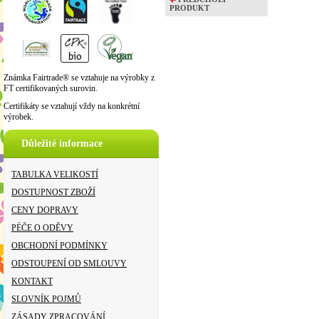
PRODUKT
Známka Fairtrade® se vztahuje na výrobky z
FT certifikovaných surovin.
Certifikáty se vztahují vždy na konkrétní
výrobek.
Důležité informace
TABULKA VELIKOSTÍ
DOSTUPNOST ZBOŽÍ
CENY DOPRAVY
PÉČE O ODĚVY
OBCHODNÍ PODMÍNKY
ODSTOUPENÍ OD SMLOUVY
KONTAKT
SLOVNÍK POJMŮ
ZÁSADY ZPRACOVÁNÍ