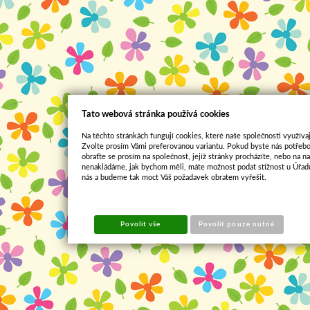
Tato webová stránka používá cookies
Na těchto stránkách fungují cookies, které naše společnosti využívaj
Zvolte prosím Vámi preferovanou variantu. Pokud byste nás potřebo
obraťte se prosím na společnost, jejíž stránky procházíte, nebo na 
nenakládáme, jak bychom měli, máte možnost podat stížnost u Úřadu
nás a budeme tak moct Váš požadavek obratem vyřešit.
Povolit vše
Povolit pouze nutné