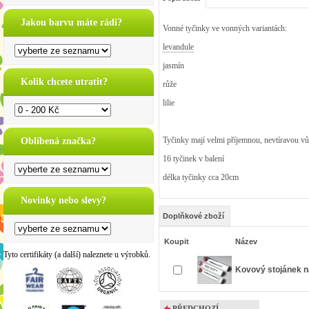
Jakou barvu máte rádi?
Vonné tyčinky ve vonných variantách:
levandule
jasmín
Kolik chcete utratit?
růže
lilie
Tyčinky mají velmi příjemnou, nevtíravou vůn
Oblíbená značka?
16 tyčinek v balení
délka tyčinky cca 20cm
Novinky nebo slevy?
Doplňkové zboží
Koupit
Název
Tyto certifikáty (a další) naleznete u výrobků.
Kovový stojánek 
PŘEDCHOZÍ