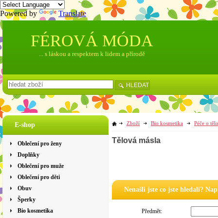
Powered by
Translate
FÉROVÁ MÓDA
... s láskou a respektem k lidem a přírodě
HLEDAT
Zboží
Bio kosmetika
Péče o těl
E-shop
Tělová másla
Oblečení pro ženy
Doplňky
Oblečení pro muže
Oblečení pro děti
Obuv
Nenašli jste co jste hledali? Na
Šperky
Bio kosmetika
Předmět: