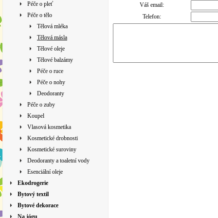
Péče o pleť
Váš email:
Péče o tělo
Telefon:
Tělová mléka
Tělová másla
Tělové oleje
Tělové balzámy
Péče o ruce
Péče o nohy
Deodoranty
Péče o zuby
Koupel
Vlasová kosmetika
Kosmetické drobnosti
Kosmetické suroviny
Deodoranty a toaletní vody
Esenciální oleje
Ekodrogerie
Bytový textil
Bytové dekorace
Na jógu