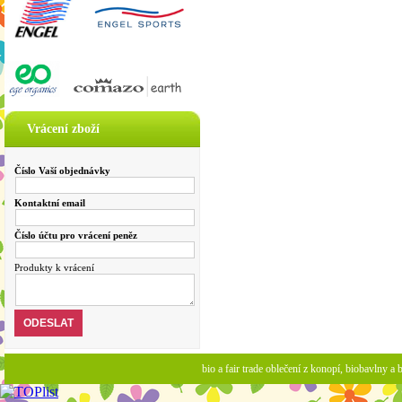
Vrácení zboží
Číslo Vaší objednávky
Kontaktní email
Číslo účtu pro vrácení peněz
Produkty k vrácení
bio a fair trade oblečení z konopí, biobavlny 