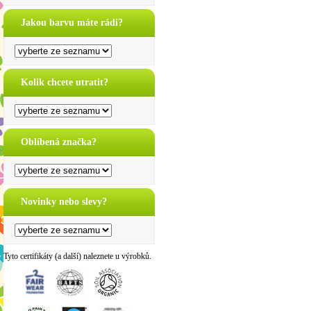
Jakou barvu máte rádi?
Kolik chcete utratit?
Oblíbená značka?
Novinky nebo slevy?
Tyto certifikáty (a další) naleznete u výrobků.