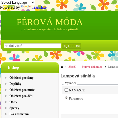
Powered by
Translate
FÉROVÁ MÓDA
... s láskou a respektem k lidem a přírodě
HLEDAT
Zboží
Bytové dekorace
Lampová
E-shop
Lampová stínidla
Oblečení pro ženy
Výrobci
Doplňky
Oblečení pro muže
NAMASTE
Oblečení pro děti
Parametry
Obuv
Šperky
Bio kosmetika