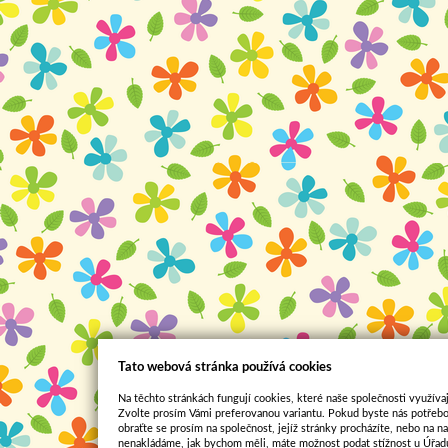
Tato webová stránka používá cookies
Na těchto stránkách fungují cookies, které naše společnosti využívaj
Zvolte prosím Vámi preferovanou variantu. Pokud byste nás potřebo
obraťte se prosím na společnost, jejíž stránky procházíte, nebo na 
nenakládáme, jak bychom měli, máte možnost podat stížnost u Úřadu