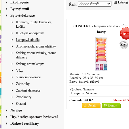
katalog
Ekodrogerie
Řadit:
Bytový textil
Bytové dekorace
Komody, truhly, krabičky,
CONCERT - lampové stínidlo - různ
košíky
barvy
Kuchyňské doplňky
Lampová stínidla
Aromakapsle, aroma olejíčky
Svíčky, vonné tyčinky, aroma
difuzéry
Svícny, aromalampy
Vázy
Materiál: 100% bavlna
Vánoční dekorace
Rozměry: 25 x 35-50 cm
Barvy: fialová, růžová
Zápisníky
Výrobce:
Namaste
Závěsné dekorace
Dostupnost:
Skladem
Zvonkohry
Cena od:
390 Kč
Sleva:
43,
Ostatní
Detail
Koupit
Na jógu
Hry, hračky, sportovní vybavení
Dárkové certifikáty