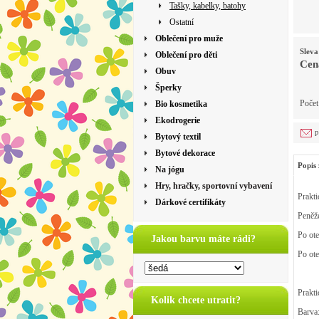
Tašky, kabelky, batohy
Ostatní
Oblečení pro muže
Sleva
Oblečení pro děti
Cen
Obuv
Šperky
Poče
Bio kosmetika
Ekodrogerie
p
Bytový textil
Bytové dekorace
Popis 
Na jógu
Hry, hračky, sportovní vybavení
Prakti
Dárkové certifikáty
Peněže
Po ote
Jakou barvu máte rádi?
Po ote
Prakti
Kolik chcete utratit?
Barva: