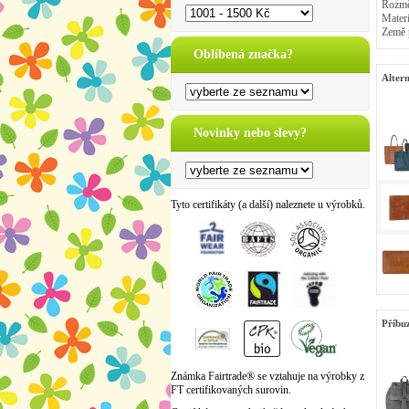
Rozmě
Materi
Země 
Oblíbená značka?
Altern
Novinky nebo slevy?
Tyto certifikáty (a další) naleznete u výrobků.
Příbu
Známka Fairtrade® se vztahuje na výrobky z
FT certifikovaných surovin.