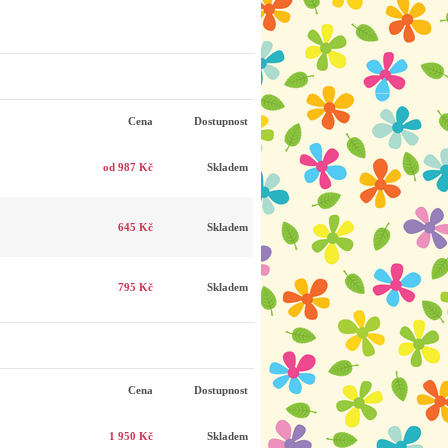
Cena
Dostupnost
od 987 Kč
Skladem
645 Kč
Skladem
795 Kč
Skladem
Cena
Dostupnost
1 950 Kč
Skladem