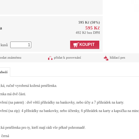
595 Kč
(50%)
a
595 Kč
492 Kč bez DPH
KOUPIT
t kusů
oslat známému
přidat k porovnání
hlídací pes
zboží
cká, ručně vyrobená kožená peněženka.
nka má dvě části.
vření (na patent) : dvě větší přihrádky na bankovky, nebo účty a 7 přihrádek na karty.
vření (na zip): 4 přihrádky na bankovky, nebo účtenky, 6 přihrádek na karty a kapsička na min
cká peněženka pro ty, kteří mají rádi vše pěkně pohromadě.
 černá