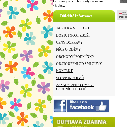
Certifikáty se vztahují vždy na konkrétní
výrobek.
PŘ
Důležité informace
PRO
TABULKA VELIKOSTÍ
DOSTUPNOST ZBOŽÍ
CENY DOPRAVY
PÉČE O ODĚVY
OBCHODNÍ PODMÍNKY
ODSTOUPENÍ OD SMLOUVY
KONTAKT
SLOVNÍK POJMŮ
ZÁSADY ZPRACOVÁNÍ
OSOBNÍCH ÚDAJŮ