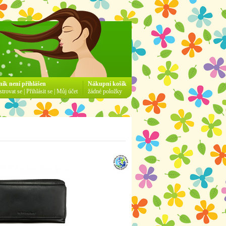
ník není přihlášen
Nákupní košík
strovat se
|
Přihlásit se
|
Můj účet
žádné položky