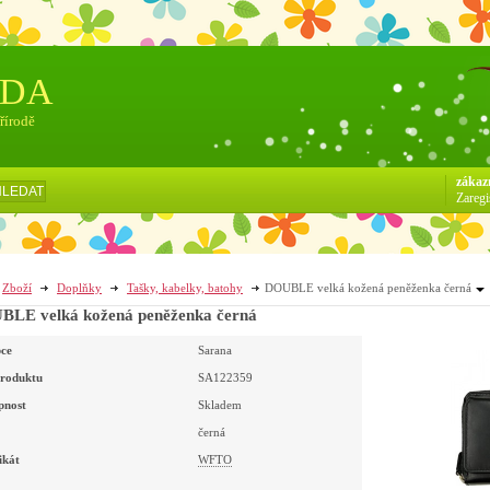
ÓDA
přírodě
zákaz
HLEDAT
Zaregi
Zboží
Doplňky
Tašky, kabelky, batohy
DOUBLE velká kožená peněženka černá
LE velká kožená peněženka černá
ce
Sarana
roduktu
SA122359
pnost
Skladem
černá
ikát
WFTO