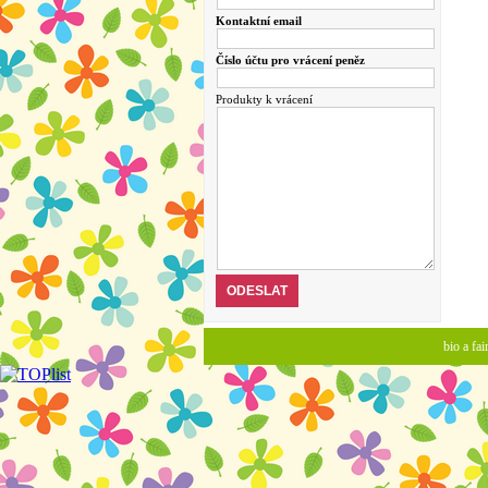
Kontaktní email
Číslo účtu pro vrácení peněz
Produkty k vrácení
bio a fa