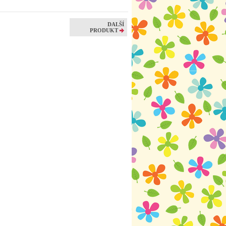
DALŠÍ
á
PRODUKT