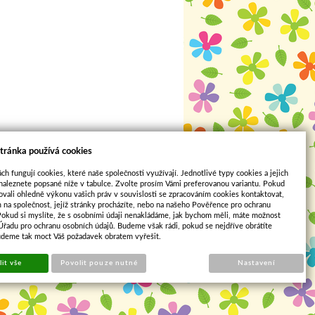
tránka používá cookies
ch fungují cookies, které naše společnosti využívají. Jednotlivé typy cookies a jejich
naleznete popsané níže v tabulce. Zvolte prosím Vámi preferovanou variantu. Pokud
ovali ohledně výkonu vašich práv v souvislosti se zpracováním cookies kontaktovat,
m na společnost, jejíž stránky procházíte, nebo na našeho Pověřence pro ochranu
Pokud si myslíte, že s osobními údaji nenakládáme, jak bychom měli, máte možnost
Sun-shop
 Úřadu pro ochranu osobních údajů. Budeme však rádi, pokud se nejdříve obrátíte
udeme tak moct Váš požadavek obratem vyřešit.
it vše
Povolit pouze nutné
Nastavení