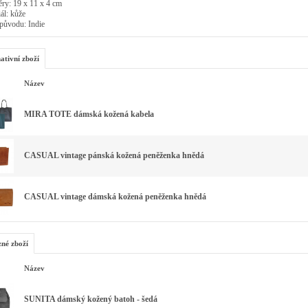
ry: 19 x 11 x 4 cm
ál: kůže
původu: Indie
ativní zboží
Název
MIRA TOTE dámská kožená kabela
CASUAL vintage pánská kožená peněženka hnědá
CASUAL vintage dámská kožená peněženka hnědá
zné zboží
Název
SUNITA dámský kožený batoh - šedá