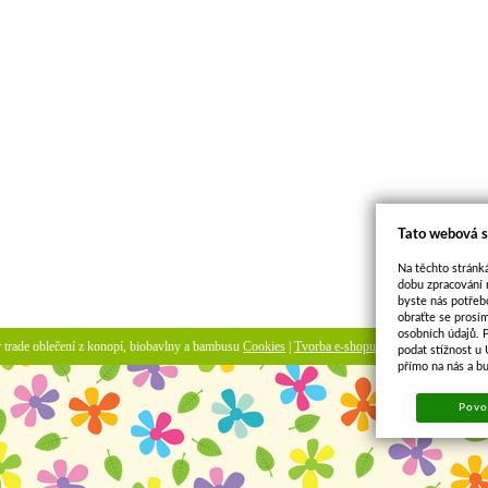
Tato webová s
Na těchto stránká
dobu zpracování 
byste nás potřeb
obraťte se prosí
osobních údajů. 
ir trade oblečení z konopí, biobavlny a bambusu
Cookies
|
Tvorba e-shopu
-
pronájem e-shopu
podat stížnost u
přímo na nás a b
Povol