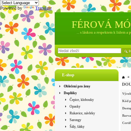
Powered by
Translate
FÉROVÁ M
... s láskou a respektem k lidem a 
E-shop
DOUB
Oblečení pro ženy
Doplňky
Výrob
Čepice, klobouky
Kód p
Opasky
Dostu
Rukavice, návleky
Barva
Sarongy
Certif
Šály, šátky