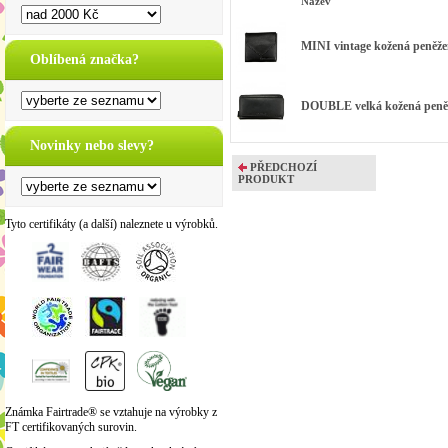
Název
MINI vintage kožená peněže
Oblíbená značka?
DOUBLE velká kožená peně
Novinky nebo slevy?
PŘEDCHOZÍ
PRODUKT
Tyto certifikáty (a další) naleznete u výrobků.
Známka Fairtrade® se vztahuje na výrobky z
FT certifikovaných surovin.