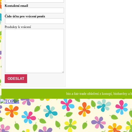
Kontaktní email
Číslo účtu pro vrácení peněz
Produkty k vrácení
bio a fair trade oblečení z konopí, biobavlny 