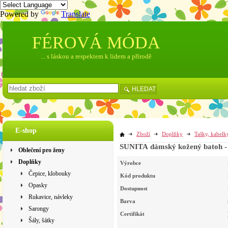
Powered by
Translate
FÉROVÁ MÓDA
... s láskou a respektem k lidem a přírodě
HLEDAT
E-shop
Zboží
Doplňky
Tašky, kabelk
SUNITA dámský kožený batoh -
Oblečení pro ženy
Doplňky
Výrobce
Čepice, klobouky
Kód produktu
Opasky
Dostupnost
Rukavice, návleky
Barva
Sarongy
Certifikát
Šály, šátky