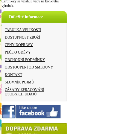
Certifikáty se vztahují vždy na konkrétní
výrobek.
Důležité informace
TABULKA VELIKOSTÍ
DOSTUPNOST ZBOŽÍ
CENY DOPRAVY
PÉČE O ODĚVY
OBCHODNÍ PODMÍNKY
ODSTOUPENÍ OD SMLOUVY
KONTAKT
SLOVNÍK POJMŮ
ZÁSADY ZPRACOVÁNÍ
OSOBNÍCH ÚDAJŮ