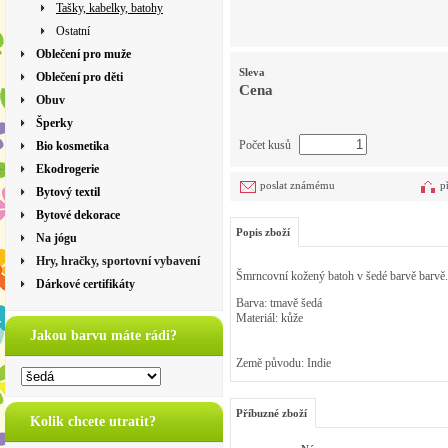
Tašky, kabelky, batohy
Ostatní
Oblečení pro muže
Sleva
Oblečení pro děti
Cena
Obuv
Šperky
Počet kusů
Bio kosmetika
Ekodrogerie
poslat známému
p
Bytový textil
Bytové dekorace
Popis zboží
Na jógu
Hry, hračky, sportovní vybavení
Šmrncovní kožený batoh v šedé barvě barvě.
Dárkové certifikáty
Barva: tmavě šedá
Materiál: kůže
Jakou barvu máte rádi?
Země původu: Indie
Příbuzné zboží
Kolik chcete utratit?