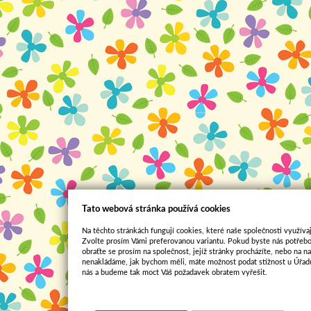
Tato webová stránka používá cookies
Na těchto stránkách fungují cookies, které naše společnosti využívaj
Zvolte prosím Vámi preferovanou variantu. Pokud byste nás potřebo
obraťte se prosím na společnost, jejíž stránky procházíte, nebo na 
nenakládáme, jak bychom měli, máte možnost podat stížnost u Úřadu
nás a budeme tak moct Váš požadavek obratem vyřešit.