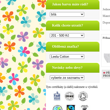
Jakou barvu máte rádi?
Jednod
Mater
Dopor
Kolik chcete utratit?
Příbu
Oblíbená značka?
Novinky nebo slevy?
PŘ
PRO
Tyto certifikáty (a další) naleznete u výrobků.