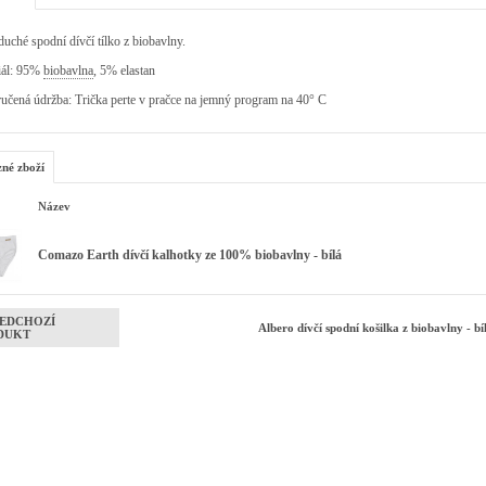
uché spodní dívčí tílko z biobavlny.
iál: 95%
biobavlna
, 5% elastan
učená údržba: Trička perte v pračce na jemný program na 40° C
zné zboží
Název
Comazo Earth dívčí kalhotky ze 100% biobavlny - bílá
EDCHOZÍ
Albero dívčí spodní košilka z biobavlny - b
DUKT