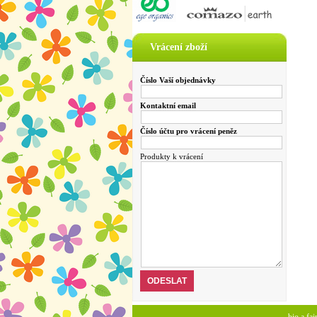
Vrácení zboží
Číslo Vaší objednávky
Kontaktní email
Číslo účtu pro vrácení peněz
Produkty k vrácení