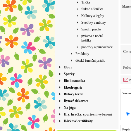
Trička
Mater
Sukně a šatičky
Kalhoty a legíny
Svetříky a mikiny
Spodní prádlo
pyžama a noční
košilky
ponožky a punčocháče
Cen
Pro kluky
dětské funkční prádlo
Obuv
Poče
Šperky
p
Bio kosmetika
Ekodrogerie
Varia
Bytový textil
Bytové dekorace
Na jógu
Hry, hračky, sportovní vybavení
Dárkové certifikáty
Popis 