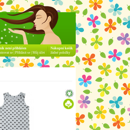
ník není přihlášen
Nákupní košík
strovat se
|
Přihlásit se
|
Můj účet
žádné položky