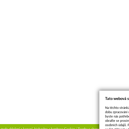
Tato webová s
Na těchto stránká
dobu zpracování 
byste nás potřeb
obraťte se prosí
osobních údajů. 