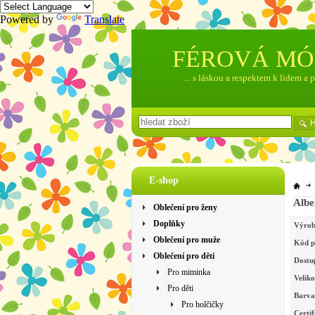
Powered by
Translate
FÉROVÁ M
... s láskou a respektem k lidem a 
E-shop
Albe
Oblečení pro ženy
Doplňky
Výrob
Oblečení pro muže
Kód p
Oblečení pro děti
Dostu
Pro miminka
Veliko
Pro děti
Barva
Pro holčičky
Certif