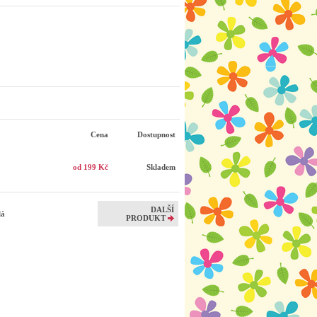
Cena
Dostupnost
od 199 Kč
Skladem
DALŠÍ
ílá
PRODUKT