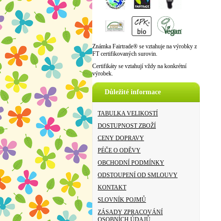
Známka Fairtrade® se vztahuje na výrobky z
FT certifikovaných surovin.
Certifikáty se vztahují vždy na konkrétní
výrobek.
Důležité informace
TABULKA VELIKOSTÍ
DOSTUPNOST ZBOŽÍ
CENY DOPRAVY
PÉČE O ODĚVY
OBCHODNÍ PODMÍNKY
ODSTOUPENÍ OD SMLOUVY
KONTAKT
SLOVNÍK POJMŮ
ZÁSADY ZPRACOVÁNÍ
OSOBNÍCH ÚDAJŮ