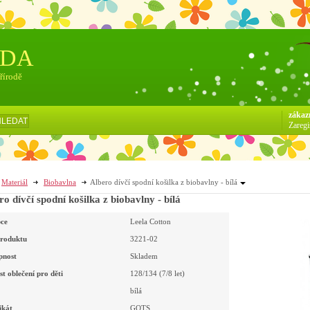
ÓDA
přírodě
zákaz
HLEDAT
Zaregi
Materiál
Biobavlna
Albero dívčí spodní košilka z biobavlny - bílá
ro dívčí spodní košilka z biobavlny - bílá
ce
Leela Cotton
roduktu
3221-02
pnost
Skladem
st oblečení pro děti
128/134 (7/8 let)
bílá
ikát
GOTS