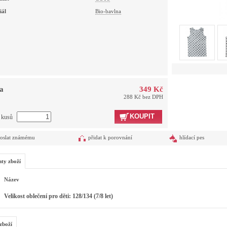
iál
Bio-bavlna
a
349 Kč
288 Kč bez DPH
KOUPIT
t kusů
oslat známému
přidat k porovnání
hlídací pes
nty zboží
Název
Velikost oblečení pro děti: 128/134 (7/8 let)
zboží