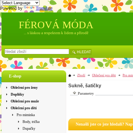
Powered by
Translate
FÉROVÁ MÓDA
... s láskou a respektem k lidem a přírodě
HLEDAT
Zboží
Oblečení pro děti
Pro mi
E-shop
Sukně, šatičky
Oblečení pro ženy
Parametry
Doplňky
Oblečení pro muže
Oblečení pro děti
Pro miminka
Body, trička
Nenašli jste co jste hledali? Na
Dupačky