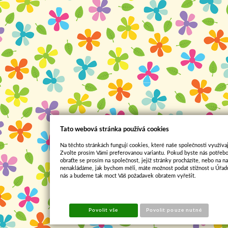
Tato webová stránka používá cookies
Na těchto stránkách fungují cookies, které naše společnosti využívaj
Zvolte prosím Vámi preferovanou variantu. Pokud byste nás potřebo
obraťte se prosím na společnost, jejíž stránky procházíte, nebo na 
nenakládáme, jak bychom měli, máte možnost podat stížnost u Úřadu
nás a budeme tak moct Váš požadavek obratem vyřešit.
Povolit vše
Povolit pouze nutné