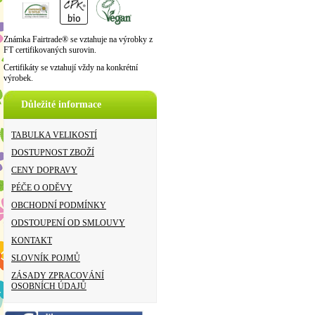
Známka Fairtrade® se vztahuje na výrobky z
FT certifikovaných surovin.
Certifikáty se vztahují vždy na konkrétní
výrobek.
Důležité informace
TABULKA VELIKOSTÍ
DOSTUPNOST ZBOŽÍ
CENY DOPRAVY
PÉČE O ODĚVY
OBCHODNÍ PODMÍNKY
ODSTOUPENÍ OD SMLOUVY
KONTAKT
SLOVNÍK POJMŮ
ZÁSADY ZPRACOVÁNÍ
OSOBNÍCH ÚDAJŮ