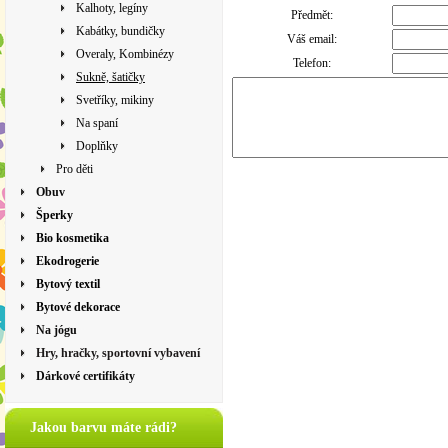
Kalhoty, legíny
Předmět:
Kabátky, bundičky
Váš email:
Overaly, Kombinézy
Telefon:
Sukně, šatičky
Svetříky, mikiny
Na spaní
Doplňky
Pro děti
Obuv
Šperky
Bio kosmetika
Ekodrogerie
Bytový textil
Bytové dekorace
Na jógu
Hry, hračky, sportovní vybavení
Dárkové certifikáty
Jakou barvu máte rádi?