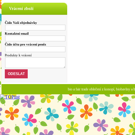
Vrácení zboží
Číslo Vaší objednávky
Kontaktní email
Číslo účtu pro vrácení peněz
Produkty k vrácení
bio a fair trade oblečení z konopí, biobavlny 