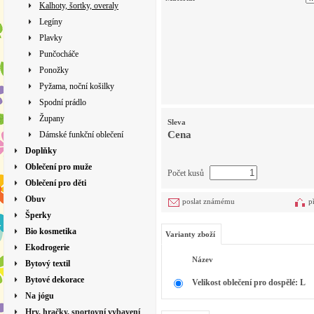
Kalhoty, šortky, overaly
Legíny
Plavky
Punčocháče
Ponožky
Pyžama, noční košilky
Spodní prádlo
Župany
Sleva
Cena
Dámské funkční oblečení
Doplňky
Oblečení pro muže
Počet kusů
Oblečení pro děti
Obuv
poslat známému
p
Šperky
Bio kosmetika
Varianty zboží
Ekodrogerie
Název
Bytový textil
Bytové dekorace
Velikost oblečení pro dospělé: L
Na jógu
Hry, hračky, sportovní vybavení