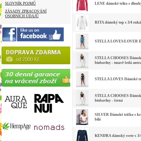
SLOVNÍK POJMŮ
LENE dámské triko s dlouhý
ZÁSADY ZPRACOVÁNÍ
OSOBNÍCH ÚDAJŮ
RITA dámský top s 3/4 rukáv
STELLA LOVES/LOVER Dámsk
STELLA CHOOSES Dámské tr
biobavlny - tmavě šedá antra
STELLA LOVES Dámské tričk
STELLA CHOOSES Dámské tr
biobavlny - černá
SILVER Dámské tričko s krá
bílá
KENDRA dámský svetr s 3/4 