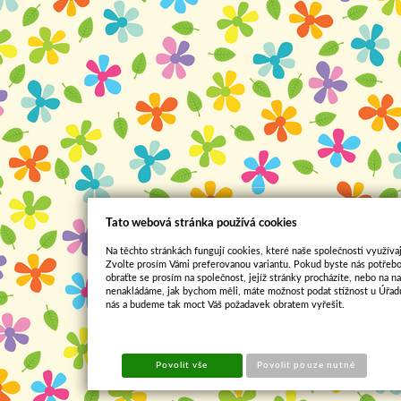
Tato webová stránka používá cookies
Na těchto stránkách fungují cookies, které naše společnosti využívaj
Zvolte prosím Vámi preferovanou variantu. Pokud byste nás potřebo
obraťte se prosím na společnost, jejíž stránky procházíte, nebo na 
nenakládáme, jak bychom měli, máte možnost podat stížnost u Úřadu
nás a budeme tak moct Váš požadavek obratem vyřešit.
Povolit vše
Povolit pouze nutné