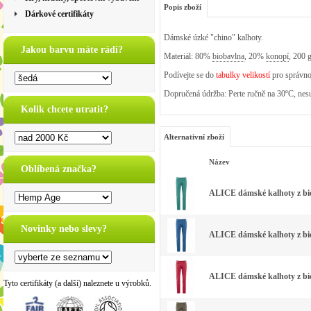
Popis zboží
Dárkové certifikáty
Dámské úzké "chino" kalhoty.
Jakou barvu máte rádi?
Materiál: 80%
biobavlna
, 20%
konopí
, 200 
Podívejte se do
tabulky velikostí
pro správno
Dopručená údržba: Perte ručně na 30ºC, nesu
Kolik chcete utratit?
Alternativní zboží
Název
Oblíbená značka?
ALICE dámské kalhoty z bio
Novinky nebo slevy?
ALICE dámské kalhoty z bio
ALICE dámské kalhoty z biob
Tyto certifikáty (a další) naleznete u výrobků.