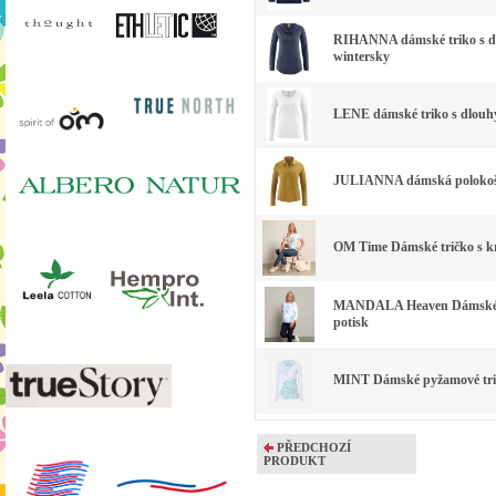
RIHANNA dámské triko s dl
wintersky
LENE dámské triko s dlouhým
JULIANNA dámská polokošile
OM Time Dámské tričko s kr
MANDALA Heaven Dámské tri
potisk
MINT Dámské pyžamové tričk
PŘEDCHOZÍ
PRODUKT