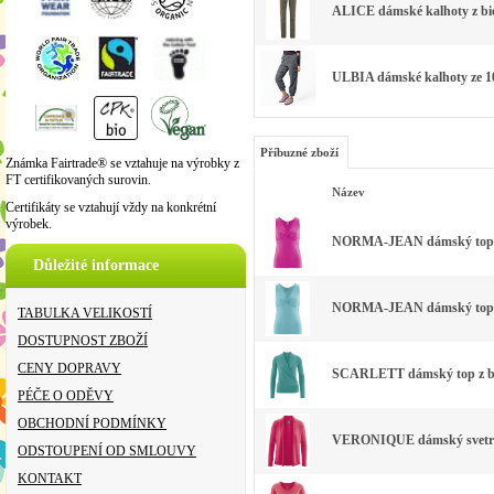
ALICE dámské kalhoty z bio
ULBIA dámské kalhoty ze 1
Příbuzné zboží
Známka Fairtrade® se vztahuje na výrobky z
FT certifikovaných surovin.
Název
Certifikáty se vztahují vždy na konkrétní
výrobek.
NORMA-JEAN dámský top z 
Důležité informace
NORMA-JEAN dámský top z 
TABULKA VELIKOSTÍ
DOSTUPNOST ZBOŽÍ
CENY DOPRAVY
SCARLETT dámský top z bio
PÉČE O ODĚVY
OBCHODNÍ PODMÍNKY
VERONIQUE dámský svetr z 
ODSTOUPENÍ OD SMLOUVY
KONTAKT