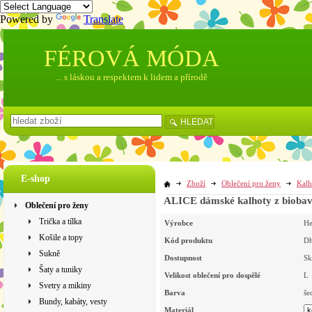
Powered by
Translate
FÉROVÁ MÓDA
... s láskou a respektem k lidem a přírodě
HLEDAT
E-shop
Zboží
Oblečení pro ženy
Kalh
ALICE dámské kalhoty z biobavln
Oblečení pro ženy
Trička a tílka
Výrobce
H
Košile a topy
Kód produktu
D
Sukně
Dostupnost
Sk
Šaty a tuniky
Velikost oblečení pro dospělé
L
Svetry a mikiny
Barva
še
Bundy, kabáty, vesty
Materiál