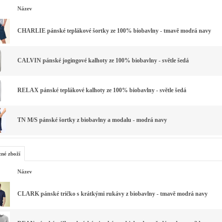
Název
CHARLIE pánské teplákové šortky ze 100% biobavlny - tmavě modrá navy
CALVIN pánské jogingové kalhoty ze 100% biobavlny - světle šedá
RELAX pánské teplákové kalhoty ze 100% biobavlny - světle šedá
TN M/S pánské šortky z biobavlny a modalu - modrá navy
zné zboží
Název
CLARK pánské tričko s krátkými rukávy z biobavlny - tmavě modrá navy