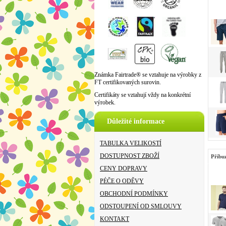
Známka Fairtrade® se vztahuje na výrobky z
FT certifikovaných surovin.
Certifikáty se vztahují vždy na konkrétní
výrobek.
Důležité informace
TABULKA VELIKOSTÍ
DOSTUPNOST ZBOŽÍ
Příbu
CENY DOPRAVY
PÉČE O ODĚVY
OBCHODNÍ PODMÍNKY
ODSTOUPENÍ OD SMLOUVY
KONTAKT