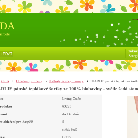
ÓDA
přírodě
zákaz
HLEDAT
Zaregi
Zboží
Oblečení pro ženy
Kalhoty, šortky, overaly
CHARLIE pánské teplákové šortky
LIE pánské teplákové šortky ze 100% biobavlny - světle šedá ston
ce
Living Crafts
roduktu
63223
pnost
do 14ti dnů
st oblečení pro dospělé
S
světle šedá
ikát
GOTS