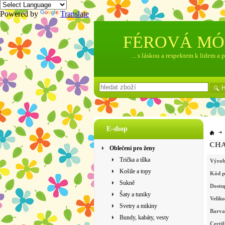
Powered by
Translate
FÉROVÁ M
... s láskou a respektem k lidem a 
E-shop
CHAR
Oblečení pro ženy
Trička a tílka
Výrob
Košile a topy
Kód p
Sukně
Dostu
Šaty a tuniky
Veliko
Svetry a mikiny
Barva
Bundy, kabáty, vesty
Certif