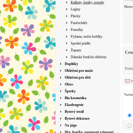
Kalhoty, šortky, overaly
Mater
Legíny
Plavky
Punčocháče
Ponožky
Pyžama, noční košilky
Spodní prádlo
Župany
Cen
Dámské funkční oblečení
Doplňky
Poče
Oblečení pro muže
Oblečení pro děti
p
Obuv
Šperky
Varia
Bio kosmetika
Ekodrogerie
Bytový textil
Bytové dekorace
Na jógu
Hry, hračky, sportovní vybavení