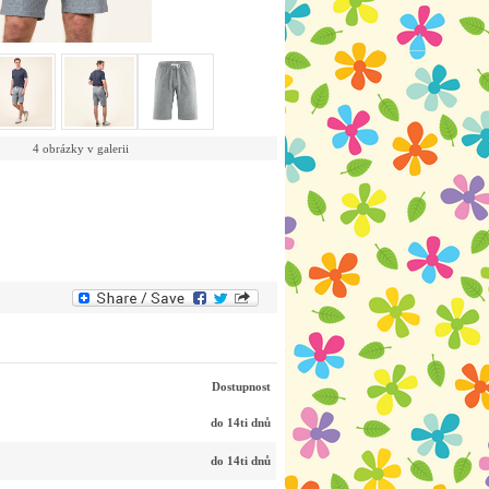
4 obrázky v galerii
Dostupnost
do 14ti dnů
do 14ti dnů