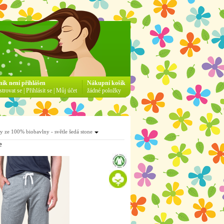
ník není přihlášen
Nákupní košík
strovat se
|
Přihlásit se
|
Můj účet
žádné položky
 ze 100% biobavlny - světle šedá stone
e