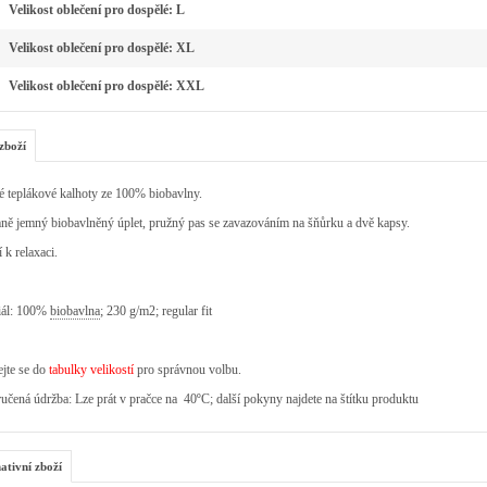
Velikost oblečení pro dospělé: L
Velikost oblečení pro dospělé: XL
Velikost oblečení pro dospělé: XXL
zboží
é teplákové kalhoty ze 100% biobavlny.
ně jemný biobavlněný úplet, pružný pas se zavazováním na šňůrku a dvě kapsy.
í k relaxaci.
iál: 100%
biobavlna
; 230 g/m2; regular fit
jte se do
tabulky velikostí
pro správnou volbu.
čená údržba: Lze prát v pračce na 40ºC; další pokyny najdete na štítku produktu
ativní zboží