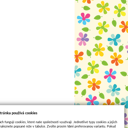
tránka používá cookies
ch fungují cookies, které naše společnosti využívají. Jednotlivé typy cookies a jejich
naleznete popsané níže v tabulce. Zvolte prosím Vámi preferovanou variantu. Pokud