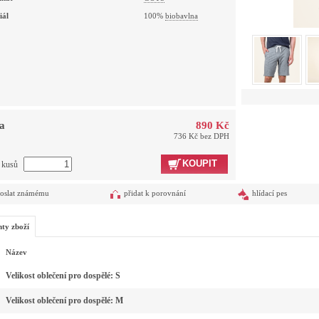
iál
100%
biobavlna
a
890 Kč
736 Kč bez DPH
KOUPIT
t kusů
oslat známému
přidat k porovnání
hlídací pes
nty zboží
Název
Velikost oblečení pro dospělé: S
Velikost oblečení pro dospělé: M