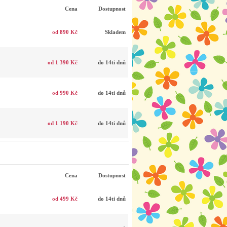
Cena
Dostupnost
od 890 Kč
Skladem
od 1 390 Kč
do 14ti dnů
od 990 Kč
do 14ti dnů
od 1 190 Kč
do 14ti dnů
Cena
Dostupnost
od 499 Kč
do 14ti dnů