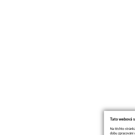
Tato webová s
Na těchto stránká
dobu zpracování 