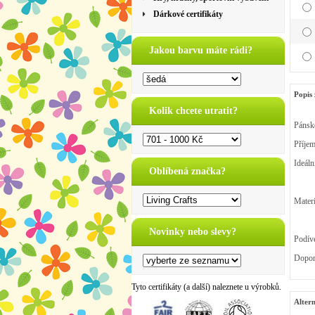
Dárkové certifikáty
Jakou barvu máte rádi?
Popis 
Kolik chcete utratit?
Pánsk
Příjem
Ideáln
Oblíbená značka?
Mater
Novinky nebo slevy?
Podíve
Doporu
Tyto certifikáty (a další) naleznete u výrobků.
Altern