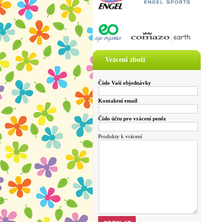
Vrácení zboží
Číslo Vaší objednávky
Kontaktní email
Číslo účtu pro vrácení peněz
Produkty k vrácení