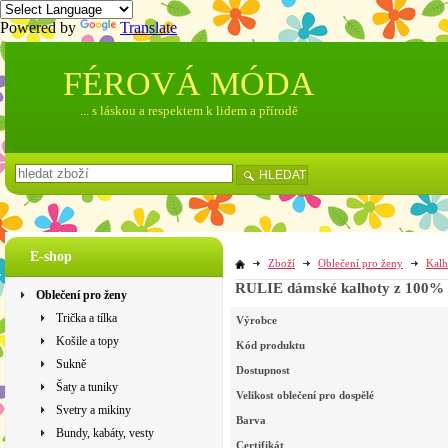
Powered by
Translate
FÉROVÁ MÓDA
... s láskou a respektem k lidem a přírodě
HLEDAT
E-shop
Zboží
Oblečení pro ženy
Kalh
RULIE dámské kalhoty z 100% bi
Oblečení pro ženy
Trička a tílka
Výrobce
Košile a topy
Kód produktu
Sukně
Dostupnost
Šaty a tuniky
Velikost oblečení pro dospělé
Svetry a mikiny
Barva
Bundy, kabáty, vesty
Certifikát