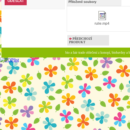
Přiložené soubory
rulie.mp4
PŘEDCHOZÍ
PRODUKT
bio a fair trade oblečení z konopí, biobavlny 