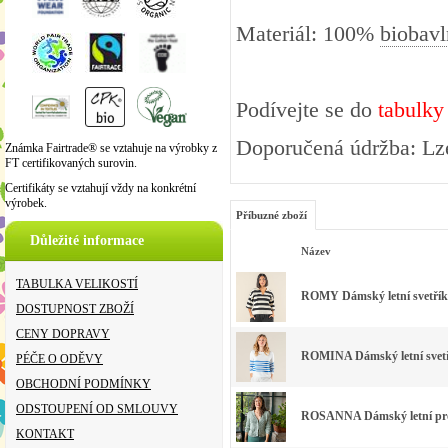
Materiál: 100%
biobavl
Podívejte se do
tabulky
Doporučená údržba: Lze
Známka Fairtrade® se vztahuje na výrobky z
FT certifikovaných surovin.
Certifikáty se vztahují vždy na konkrétní
výrobek.
Příbuzné zboží
Důležité informace
Název
TABULKA VELIKOSTÍ
ROMY Dámský letní svetřík 
DOSTUPNOST ZBOŽÍ
CENY DOPRAVY
ROMINA Dámský letní svetří
PÉČE O ODĚVY
OBCHODNÍ PODMÍNKY
ODSTOUPENÍ OD SMLOUVY
ROSANNA Dámský letní propí
KONTAKT