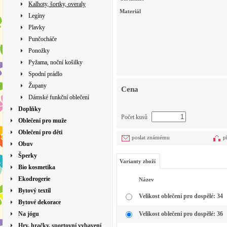
Kalhoty, šortky, overaly
Materiál
Legíny
Plavky
Punčocháče
Ponožky
Pyžama, noční košilky
Spodní prádlo
Župany
Cena
Dámské funkční oblečení
Doplňky
Počet kusů
Oblečení pro muže
Oblečení pro děti
poslat známému
p
Obuv
Šperky
Varianty zboží
Bio kosmetika
Ekodrogerie
Název
Bytový textil
Velikost oblečení pro dospělé: 34
Bytové dekorace
Na jógu
Velikost oblečení pro dospělé: 36
Hry, hračky, sportovní vybavení