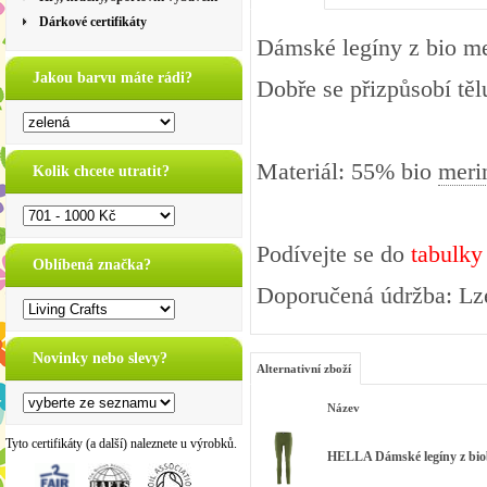
Dárkové certifikáty
Dámské legíny z bio me
Jakou barvu máte rádi?
Dobře se přizpůsobí tělu
Materiál: 55% bio
meri
Kolik chcete utratit?
Podívejte se do
tabulky
Oblíbená značka?
Doporučená údržba: Lze
Novinky nebo slevy?
Alternativní zboží
Název
Tyto certifikáty (a další) naleznete u výrobků.
HELLA Dámské legíny z biob