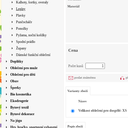
Kalhoty, šortky, overaly
Materiál
Legíny
Plavky
Punčocháče
Ponožky
Pyžama, noční košilky
Spodní prádlo
Župany
Cena
Dámské funkční oblečení
Doplňky
Počet kusů
Oblečení pro muže
Oblečení pro děti
poslat známému
p
Obuv
Šperky
Varianty zboží
Bio kosmetika
Ekodrogerie
Název
Bytový textil
Velikost oblečení pro dospělé: XS
Bytové dekorace
Na jógu
Popis zboží
Hry, hračky, sportovní vybavení