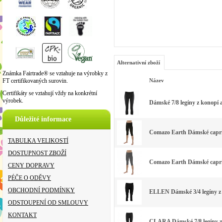
Alternativní zboží
Známka Fairtrade® se vztahuje na výrobky z
FT certifikovaných surovin.
Název
Certifikáty se vztahují vždy na konkrétní
výrobek.
Dámské 7/8 legíny z konopí a
Důležité informace
Comazo Earth Dámské capri l
TABULKA VELIKOSTÍ
DOSTUPNOST ZBOŽÍ
Comazo Earth Dámské capri l
CENY DOPRAVY
PÉČE O ODĚVY
OBCHODNÍ PODMÍNKY
ELLEN Dámské 3/4 legíny z 
ODSTOUPENÍ OD SMLOUVY
KONTAKT
CLARA Dámské 7/8 legíny z 