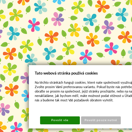
Tato webová stránka používá cookies
Na těchto stránkách fungují cookies, které naše společnosti využívaj
Zvolte prosím Vámi preferovanou variantu. Pokud byste nás potřebo
obraťte se prosím na společnost, jejíž stránky procházíte, nebo na 
nenakládáme, jak bychom měli, máte možnost podat stížnost u Úřadu
nás a budeme tak moct Váš požadavek obratem vyřešit.
Povolit vše
Povolit pouze nutné