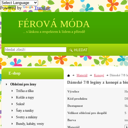
Powered by
Translate
FÉROVÁ MÓDA
... s láskou a respektem k lidem a přírodě
HLEDAT
E-shop
Materiál
Konopí
Dámské 7/8 l
Dámské 7/8 legíny z konopí a b
Oblečení pro ženy
Trička a tílka
Výrobce
H
Košile a topy
Kód produktu
D
Sukně
Dostupnost
Sk
Šaty a tuniky
Velikost oblečení pro dospělé
S
Svetry a mikiny
Barva
tm
Bundy, kabáty, vesty
Materiál