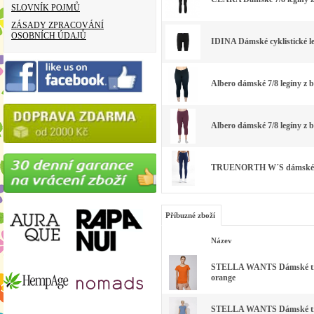
SLOVNÍK POJMŮ
ZÁSADY ZPRACOVÁNÍ
OSOBNÍCH ÚDAJŮ
IDINA Dámské cyklistické le
Albero dámské 7/8 legíny z b
Albero dámské 7/8 legíny z bi
TRUENORTH W´S dámské leg
Příbuzné zboží
Název
STELLA WANTS Dámské tričk
orange
STELLA WANTS Dámské trič