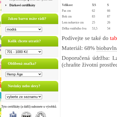
Velikost
XS
S
Dárkové certifikáty
Pas cm
62
66
Bok cm
83
87
Jakou barvu máte rádi?
Lem nohavice cm
25
26
Délka vnitřního švu
53,5
54
Podívejte se také do
ta
Kolik chcete utratit?
Materiál: 68%
biobavln
Doporučená údržba: Lz
(chraňte životní prostřed
Oblíbená značka?
Novinky nebo slevy?
Tyto certifikáty (a další) naleznete u výrobků.