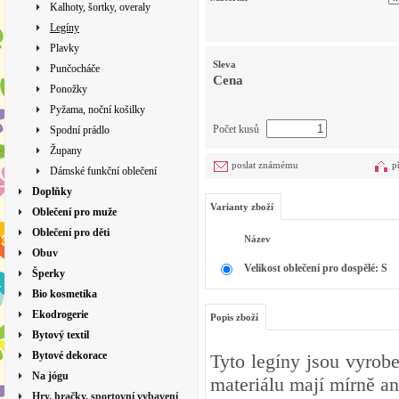
Kalhoty, šortky, overaly
Legíny
Plavky
Sleva
Punčocháče
Cena
Ponožky
Pyžama, noční košilky
Počet kusů
Spodní prádlo
Župany
poslat známému
p
Dámské funkční oblečení
Doplňky
Varianty zboží
Oblečení pro muže
Oblečení pro děti
Název
Obuv
Velikost oblečení pro dospělé: S
Šperky
Bio kosmetika
Ekodrogerie
Popis zboží
Bytový textil
Bytové dekorace
Tyto legíny jsou vyrob
Na jógu
materiálu mají mírně an
Hry, hračky, sportovní vybavení