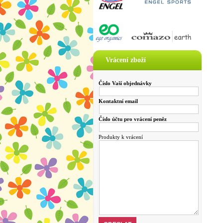
Vrácení zboží
Číslo Vaší objednávky
Kontaktní email
Číslo účtu pro vrácení peněz
Produkty k vrácení