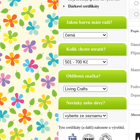
Dárkové certifikáty
Jakou barvu máte rádi?
Popis 
Dámsk
Kolik chcete utratit?
Příjem
Mater
Oblíbená značka?
Podíve
Doporu
Novinky nebo slevy?
Altern
Tyto certifikáty (a další) naleznete u výrobků.