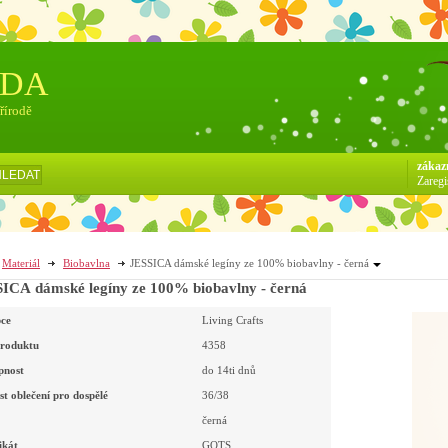
ÓDA
přírodě
zákaz
HLEDAT
Zaregi
Materiál
Biobavlna
JESSICA dámské legíny ze 100% biobavlny - černá
ICA dámské legíny ze 100% biobavlny - černá
ce
Living Crafts
roduktu
4358
pnost
do 14ti dnů
st oblečení pro dospělé
36/38
černá
ikát
GOTS