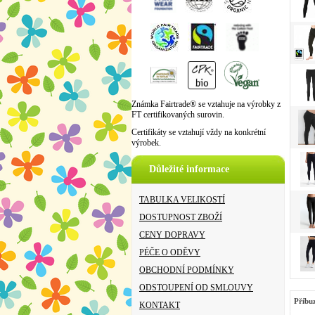
Známka Fairtrade® se vztahuje na výrobky z
FT certifikovaných surovin.
Certifikáty se vztahují vždy na konkrétní
výrobek.
Důležité informace
TABULKA VELIKOSTÍ
DOSTUPNOST ZBOŽÍ
CENY DOPRAVY
PÉČE O ODĚVY
OBCHODNÍ PODMÍNKY
ODSTOUPENÍ OD SMLOUVY
Příbu
KONTAKT