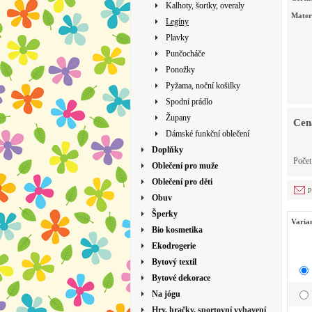
Kalhoty, šortky, overaly
Mater
Legíny
Plavky
Punčocháče
Ponožky
Pyžama, noční košilky
Spodní prádlo
Župany
Cen
Dámské funkční oblečení
Doplňky
Poče
Oblečení pro muže
Oblečení pro děti
p
Obuv
Šperky
Varia
Bio kosmetika
Ekodrogerie
Bytový textil
Bytové dekorace
Na jógu
Hry, hračky, sportovní vybavení