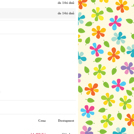
do 14ti dnů
do 14ti dnů
u
Cena
Dostupnost