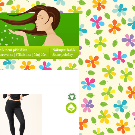
ník není přihlášen
Nákupní košík
strovat se
|
Přihlásit se
|
Můj účet
žádné položky