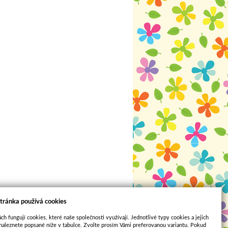
tránka používá cookies
ch fungují cookies, které naše společnosti využívají. Jednotlivé typy cookies a jejich
naleznete popsané níže v tabulce. Zvolte prosím Vámi preferovanou variantu. Pokud