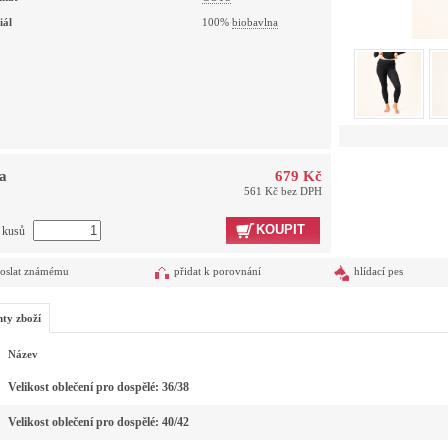
iál
100%
biobavlna
a
679 Kč
561 Kč bez DPH
KOUPIT
t kusů
oslat známému
přidat k porovnání
hlídací pes
nty zboží
Název
Velikost oblečení pro dospělé: 36/38
Velikost oblečení pro dospělé: 40/42