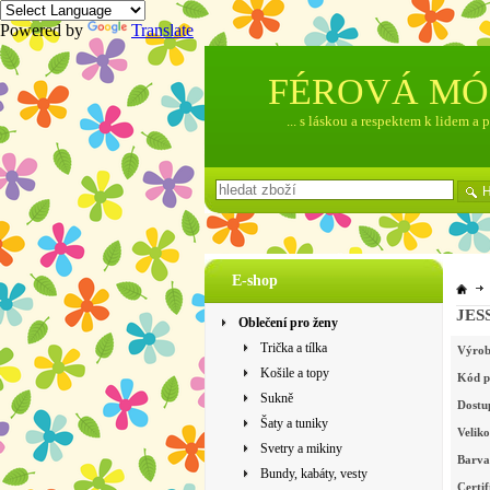
Powered by
Translate
FÉROVÁ M
... s láskou a respektem k lidem a 
E-shop
JESS
Oblečení pro ženy
Trička a tílka
Výrob
Košile a topy
Kód p
Sukně
Dostu
Šaty a tuniky
Veliko
Svetry a mikiny
Barva
Bundy, kabáty, vesty
Certif