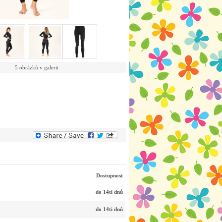
5 obrázků v galerii
Dostupnost
do 14ti dnů
do 14ti dnů