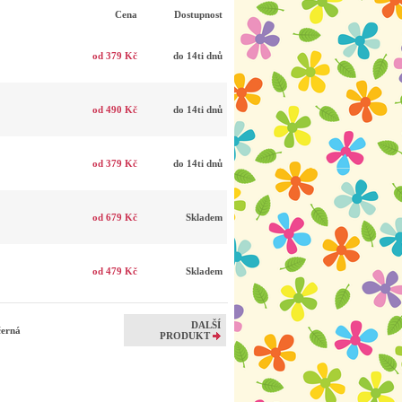
Cena
Dostupnost
od 379 Kč
do 14ti dnů
od 490 Kč
do 14ti dnů
od 379 Kč
do 14ti dnů
od 679 Kč
Skladem
od 479 Kč
Skladem
DALŠÍ
černá
PRODUKT