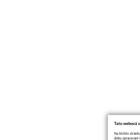
Tato webová s
Na těchto stránká
dobu zpracování 