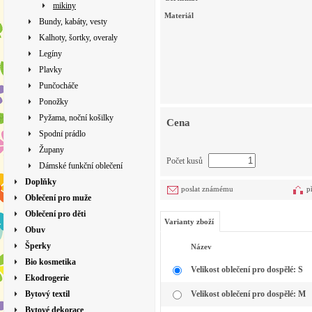
mikiny
Materiál
Bundy, kabáty, vesty
Kalhoty, šortky, overaly
Legíny
Plavky
Punčocháče
Ponožky
Pyžama, noční košilky
Cena
Spodní prádlo
Župany
Počet kusů
Dámské funkční oblečení
Doplňky
poslat známému
p
Oblečení pro muže
Oblečení pro děti
Varianty zboží
Obuv
Šperky
Název
Bio kosmetika
Velikost oblečení pro dospělé: S
Ekodrogerie
Bytový textil
Velikost oblečení pro dospělé: M
Bytové dekorace