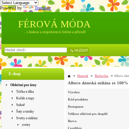
Powered by
Translate
FÉROVÁ MÓDA
... s láskou a respektem k lidem a přírodě
HLEDAT
E-shop
Materiál
Biobavlna
Albero dám
Albero dámská mikina ze 100% 
Oblečení pro ženy
Trička a tílka
Výrobce
Košile a topy
Kód produktu
Sukně
Dostupnost
Šaty a tuniky
Velikost oblečení pro dospělé
Svetry a mikiny
Barva
svetry
Certifikát