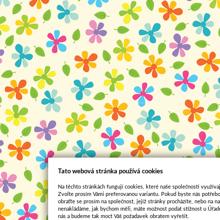
Tato webová stránka používá cookies
Na těchto stránkách fungují cookies, které naše společnosti využívaj
Zvolte prosím Vámi preferovanou variantu. Pokud byste nás potřebo
obraťte se prosím na společnost, jejíž stránky procházíte, nebo na 
nenakládáme, jak bychom měli, máte možnost podat stížnost u Úřadu
nás a budeme tak moct Váš požadavek obratem vyřešit.