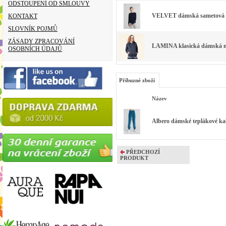
ODSTOUPENÍ OD SMLOUVY
VELVET dámská sametová m
KONTAKT
SLOVNÍK POJMŮ
ZÁSADY ZPRACOVÁNÍ
LAMINA klasická dámská mi
OSOBNÍCH ÚDAJŮ
Příbuzné zboží
Název
Albero dámské teplákové ka
PŘEDCHOZÍ
PRODUKT