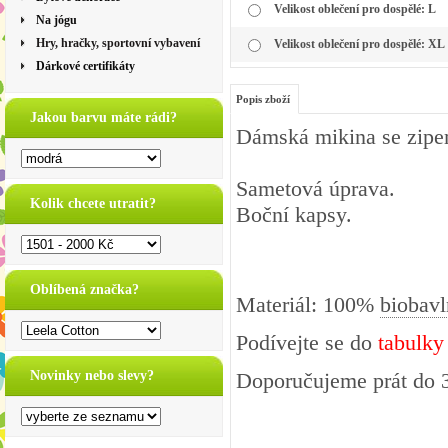
Velikost oblečení pro dospělé: L
Na jógu
Hry, hračky, sportovní vybavení
Velikost oblečení pro dospělé: XL
Dárkové certifikáty
Popis zboží
Jakou barvu máte rádi?
Dámská mikina se zipem
Sametová úprava.
Kolik chcete utratit?
Boční kapsy.
Oblíbená značka?
Materiál: 100%
biobavl
Podívejte se do
tabulky
Novinky nebo slevy?
Doporučujeme prát do 3