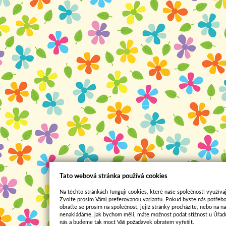
Tato webová stránka používá cookies
Na těchto stránkách fungují cookies, které naše společnosti využívaj
Zvolte prosím Vámi preferovanou variantu. Pokud byste nás potřebo
obraťte se prosím na společnost, jejíž stránky procházíte, nebo na 
nenakládáme, jak bychom měli, máte možnost podat stížnost u Úřadu
nás a budeme tak moct Váš požadavek obratem vyřešit.