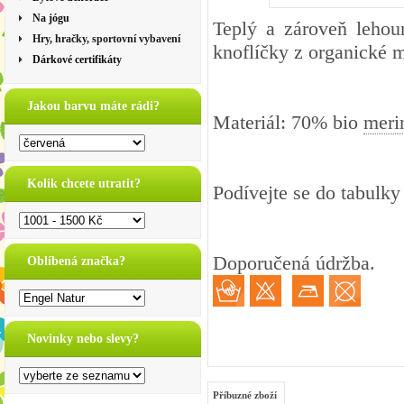
Na jógu
Teplý a zároveň lehou
Hry, hračky, sportovní vybavení
knoflíčky z organické 
Dárkové certifikáty
Jakou barvu máte rádi?
Materiál: 70% bio
meri
Kolik chcete utratit?
Podívejte se do
tabulky 
Doporučená údržba.
Oblíbená značka?
Novinky nebo slevy?
Příbuzné zboží