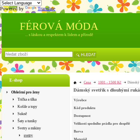
Powered by
Translate
FÉROVÁ MÓDA
... s láskou a respektem k lidem a přírodě
HLEDAT
E-shop
Cena
1001 - 1500 Kč
Dámský s
Dámský svetřík s dlouhými ruká
Oblečení pro ženy
Trička a tílka
Výrobce
Košile a topy
Kód produktu
Sukně
Dostupnost
Šaty a tuniky
Velikosti spodního prádla pro dospělé
Svetry a mikiny
Barva
svetry
Materiál