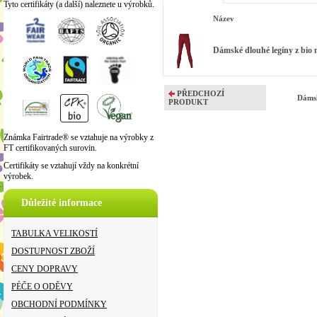
Tyto certifikáty (a další) naleznete u výrobků.
Název
Dámské dlouhé legíny z bio 
PŘEDCHOZÍ
Dámsk
PRODUKT
Známka Fairtrade® se vztahuje na výrobky z
FT certifikovaných surovin.
Certifikáty se vztahují vždy na konkrétní
výrobek.
Důležité informace
TABULKA VELIKOSTÍ
DOSTUPNOST ZBOŽÍ
CENY DOPRAVY
PÉČE O ODĚVY
OBCHODNÍ PODMÍNKY