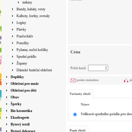
mikiny
Bundy, kabáty, vesty
Kalhoty, šortky, overaly
Legíny
Plavky
Punčocháče
Ponožky
Pyžama, noční košilky
Cena
Spodní prádlo
Župany
Počet kusů
Dámské funkční oblečení
Doplňky
poslat známému
p
Oblečení pro muže
Oblečení pro děti
Varianty zboží
Obuv
Šperky
Název
Bio kosmetika
Velikosti spodního prádla pro dos
Ekodrogerie
Bytový textil
Popis zboží
Bytové dekorace